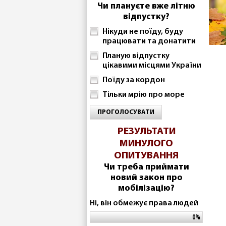
Чи плануєте вже літню
відпустку?
Нікуди не поїду, буду
працювати та донатити
Планую відпустку
цікавими місцями України
Поїду за кордон
Тільки мрію про море
ПРОГОЛОСУВАТИ
РЕЗУЛЬТАТИ
МИНУЛОГО
ОПИТУВАННЯ
Чи треба приймати
новий закон про
мобілізацію?
Ні, він обмежує права людей
0%