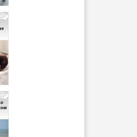
не
 о
ком