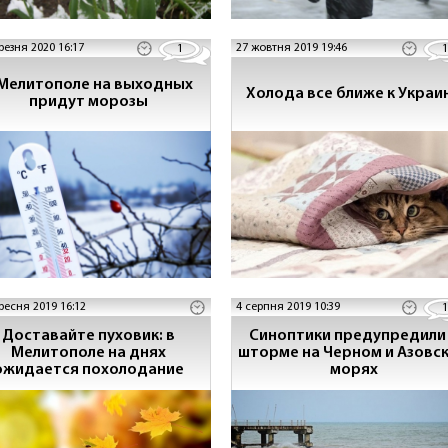
резня 2020 16:17
27 жовтня 2019 19:46
1
1
 Мелитополе на выходных
Холода все ближе к Украи
придут морозы
ресня 2019 16:12
4 серпня 2019 10:39
1
Доставайте пуховик: в
Синоптики предупредили
Мелитополе на днях
шторме на Черном и Азовс
ожидается похолодание
морях