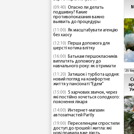
М
(09:40)
Опасно ли делать
подшивку? Какие
противопоказания важно
выявить до процедуры
(11:00)
Як масштабувати агенцію
без хаосу
(12:10)
Перша допомога для
шерсті котика влітку
(16:00)
Батькам першокласників
виплатять допомогу до
навчального року: як отримати
25 бе
(11:20)
Затишок і турбота щодня:
С
новий погляд на комфортне
життя у пансіонаті “Едем”
ар
У
(15:00)
5 харчових звичок, через
які постійно хочеться солодкого:
пояснення лікаря
(14:00)
Интернет-магазин
автозапчастей Partly
(19:00)
Переселенцям спростили
доступ до грошей і житла: які
нові правила вже діють