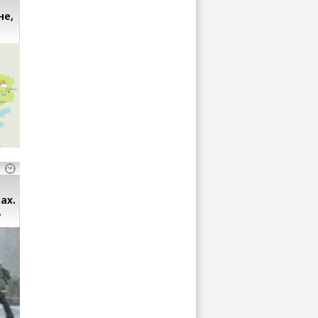
не,
ах.