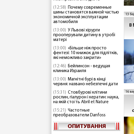
(12:58)
Почему современные
шины становятся важной частью
13 бе
экономичной эксплуатации
автомобиля
В
(13:00)
У Львові хірурги
прооперували дитину в утробі
матері
(13:00)
«Більше ніж просто
фентезі: 10 книжок для підлітків,
які неможливо закрити»
(12:46)
Бейлинсон - ведущая
клиника Израиля
(13:00)
Магнітні бурі в кінці
червня: названо небезпечні дати
16 ве
(15:31)
Стовбурові клітини
рослин, гіалурон і кератин: наука,
на якій стоїть Abril et Nature
(15:21)
Частотные
преобразователи Danfoss
ОПИТУВАННЯ