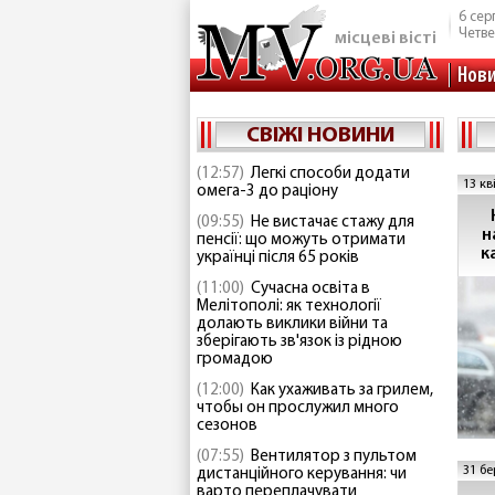
6 сер
Четве
місцеві вісті
Нов
СВІЖІ НОВИНИ
(12:57)
Легкі способи додати
13 кв
омега-3 до раціону
(09:55)
Не вистачає стажу для
н
пенсії: що можуть отримати
к
українці після 65 років
(11:00)
Сучасна освіта в
Мелітополі: як технології
долають виклики війни та
зберігають зв'язок із рідною
громадою
(12:00)
Как ухаживать за грилем,
чтобы он прослужил много
сезонов
(07:55)
Вентилятор з пультом
31 бе
дистанційного керування: чи
варто переплачувати