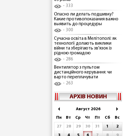
333
Опасно ли делать подшивку?
Какие противопоказания важно
выявить до процедуры
300
Сучасна освіта в Мелітополі: як
технології долають виклики
війни та зберігають зв'язок із
рідною громадою
286
Вентилятор з пультом
дистанційного керування: чи
варто переплачувати
263
АРХІВ НОВИН
Август 2026
Пн
Вт
Ср
Чт
Пт
Сб
Вс
27
28
29
30
31
1
2
3
4
5
6
7
8
9