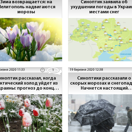
Зима возвращается: на
Синоптик заявила об
елитополь надвигаются
ухудшении погоды в Украи
морозы
местами снег
резня 2020 11:33
19 березня 2020 12:38
1
иноптик рассказал, когда
Синоптики рассказали о
ктический холод уйдет из
скорых морозах и снегопад
краины: прогноз до конца
Начнется настоящий
марта
ледниковый период