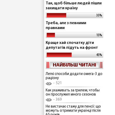
Так, щоб більше людей пішли
захищати країну
35%
Треба, але з певними
правками
15%
Краще хай спочатку діти
депутатів підуть на фронт
45%
НАЙБІЛЬШ ЧИТАНІ
Легкі способи додати омега-3 до
раціону
521
Как ухаживать за грилем, чтобы
он прослужил много сезонов
369
Не вистачає стажу для пенсії: що
можуть отримати українці після
65 років