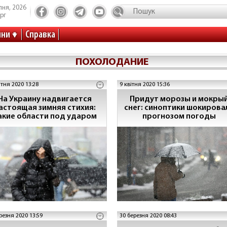
пня, 2026
рг
ини
Справка
ПОХОЛОДАНИЕ
ітня 2020 13:28
9 квітня 2020 15:36
На Украину надвигается
Придут морозы и мокры
астоящая зимняя стихия:
снег: синоптики шокирова
акие области под ударом
прогнозом погоды
резня 2020 13:59
30 березня 2020 08:43