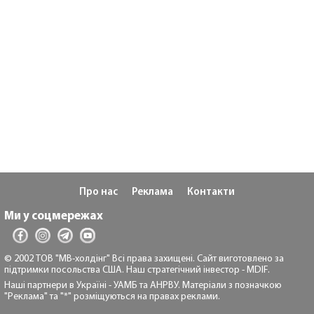
Про нас
Реклама
Контакти
Ми у соцмережах
© 2002 ТОВ "МВ-холдінг" Всі права захищені. Сайт виготовлено за
підтримки посольства США. Наш стратегічний інвестор - MDIF.
Наші партнери в Україні - УАМБ та АНРВУ. Матеріали з позначкою
"Реклама" та "*" розміщуються на правах реклами.