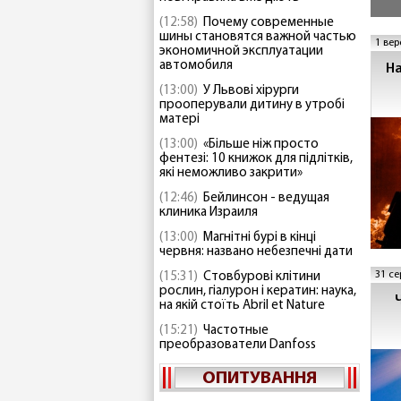
(12:58)
Почему современные
шины становятся важной частью
1 вер
экономичной эксплуатации
автомобиля
На
(13:00)
У Львові хірурги
прооперували дитину в утробі
матері
(13:00)
«Більше ніж просто
фентезі: 10 книжок для підлітків,
які неможливо закрити»
(12:46)
Бейлинсон - ведущая
клиника Израиля
(13:00)
Магнітні бурі в кінці
червня: названо небезпечні дати
31 се
(15:31)
Стовбурові клітини
рослин, гіалурон і кератин: наука,
на якій стоїть Abril et Nature
(15:21)
Частотные
преобразователи Danfoss
ОПИТУВАННЯ