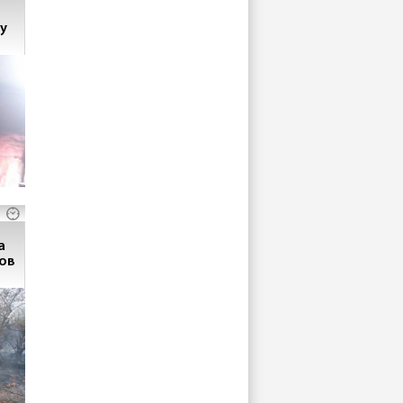
у
а
ов