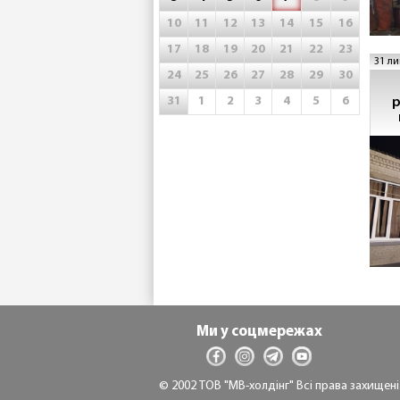
10
11
12
13
14
15
16
17
18
19
20
21
22
23
31 ли
24
25
26
27
28
29
30
31
1
2
3
4
5
6
р
Ми у соцмережах
© 2002 ТОВ "МВ-холдінг" Всі права захищені