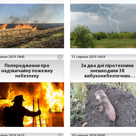
(ВИДЕО)
рпня 2019 18:45
11 серпня 2019 16:59
Попередження про
За два дні піротехники
надзвичайну пожежну
знешкодили 38
небезпеку
вибухонебезпечних
предметів
рпня 2019 16:15
10 серпня 2019 09:00