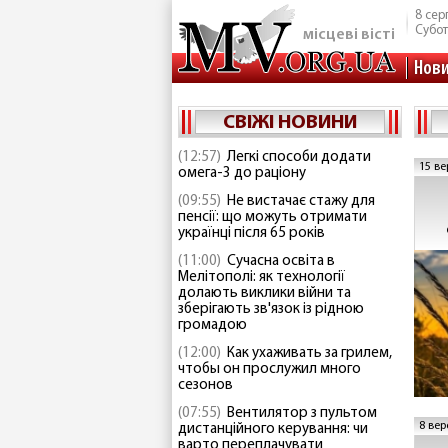
8 сер
Субо
місцеві вісті
Нов
СВІЖІ НОВИНИ
(12:57)
Легкі способи додати
15 ве
омега-3 до раціону
(09:55)
Не вистачає стажу для
пенсії: що можуть отримати
українці після 65 років
(11:00)
Сучасна освіта в
Мелітополі: як технології
долають виклики війни та
зберігають зв'язок із рідною
громадою
(12:00)
Как ухаживать за грилем,
чтобы он прослужил много
сезонов
(07:55)
Вентилятор з пультом
8 вер
дистанційного керування: чи
варто переплачувати