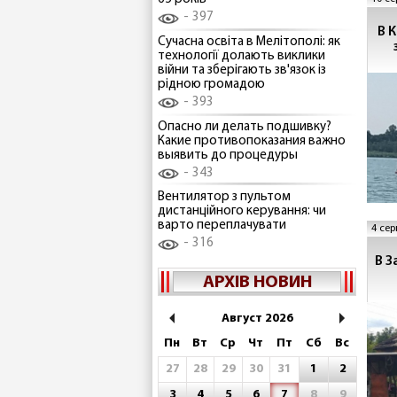
397
В 
Сучасна освіта в Мелітополі: як
технології долають виклики
війни та зберігають зв'язок із
рідною громадою
393
Опасно ли делать подшивку?
Какие противопоказания важно
выявить до процедуры
343
Вентилятор з пультом
дистанційного керування: чи
варто переплачувати
4 сер
316
В З
АРХІВ НОВИН
Август 2026
Пн
Вт
Ср
Чт
Пт
Сб
Вс
27
28
29
30
31
1
2
3
4
5
6
7
8
9