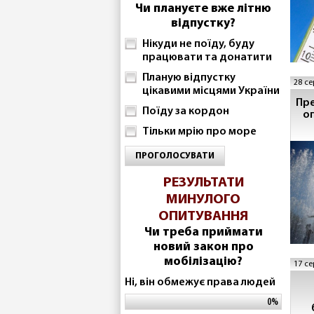
Чи плануєте вже літню
відпустку?
Нікуди не поїду, буду
працювати та донатити
Планую відпустку
28 се
цікавими місцями України
Пр
Поїду за кордон
оп
Тільки мрію про море
ПРОГОЛОСУВАТИ
РЕЗУЛЬТАТИ
МИНУЛОГО
ОПИТУВАННЯ
Чи треба приймати
новий закон про
мобілізацію?
17 се
Ні, він обмежує права людей
0%