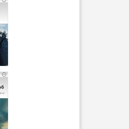
об
их