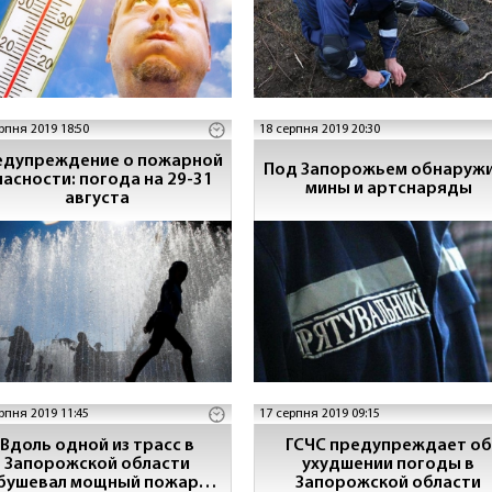
рпня 2019 18:50
18 серпня 2019 20:30
едупреждение о пожарной
Под Запорожьем обнаруж
асности: погода на 29-31
мины и артснаряды
августа
рпня 2019 11:45
17 серпня 2019 09:15
Вдоль одной из трасс в
ГСЧС предупреждает об
Запорожской области
ухудшении погоды в
бушевал мощный пожар
Запорожской области