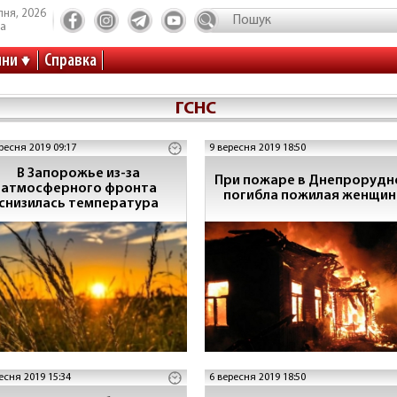
пня, 2026
та
ини
Справка
ГСНС
ресня 2019 09:17
9 вересня 2019 18:50
В Запорожье из-за
При пожаре в Днепрорудн
атмосферного фронта
погибла пожилая женщин
снизилась температура
есня 2019 15:34
6 вересня 2019 18:50