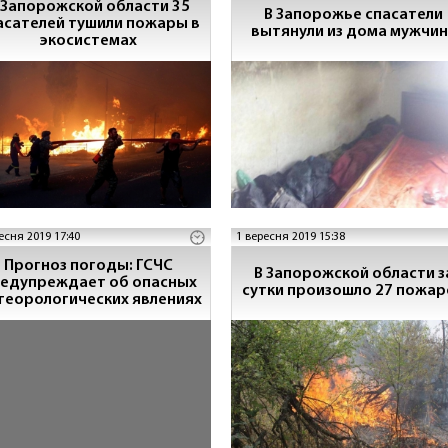
 Запорожской области 35
В Запорожье спасатели
асателей тушили пожары в
вытянули из дома мужчин
экосистемах
есня 2019 17:40
1 вересня 2019 15:38
Прогноз погоды: ГСЧС
В Запорожской области з
едупреждает об опасных
сутки произошло 27 пожар
теорологических явлениях