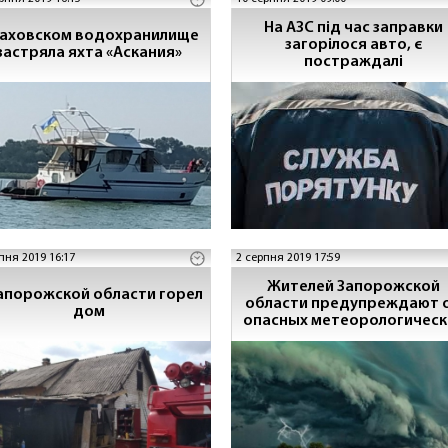
На АЗС під час заправки
Каховском водохранилище
загорілося авто, є
застряла яхта «Аскания»
постраждалі
пня 2019 16:17
2 серпня 2019 17:59
Жителей Запорожской
апорожской области горел
области предупреждают 
дом
опасных метеорологическ
явлениях