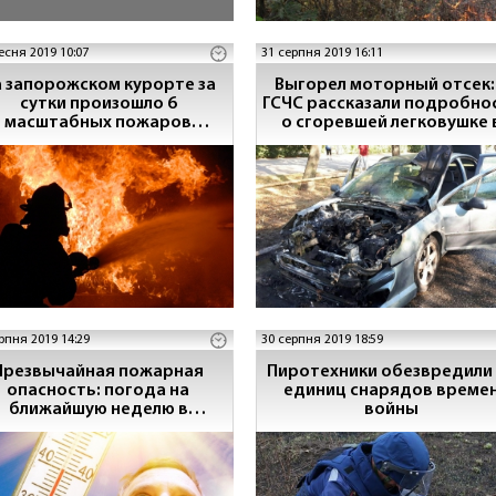
есня 2019 10:07
31 серпня 2019 16:11
 запорожском курорте за
Выгорел моторный отсек:
сутки произошло 6
ГСЧС рассказали подробно
масштабных пожаров
о сгоревшей легковушке 
(ВИДЕО)
Запорожье (ФОТО)
рпня 2019 14:29
30 серпня 2019 18:59
Чрезвычайная пожарная
Пиротехники обезвредили
опасность: погода на
единиц снарядов време
ближайшую неделю в
войны
Запорожской области