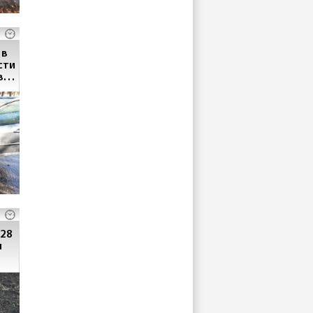
 в
сти
в
 28
н