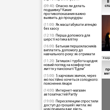
В
сп
(09:40)
Опасно ли делать
подшивку? Какие
противопоказания важно
выявить до процедуры
(11:00)
Як масштабувати агенцію
без хаосу
(12:10)
Перша допомога для
шерсті котика влітку
(16:00)
Батькам першокласників
виплатять допомогу до
навчального року: як отримати
4 вер
(11:20)
Затишок і турбота щодня:
новий погляд на комфортне
життя у пансіонаті “Едем”
пр
ме
(15:00)
5 харчових звичок, через
які постійно хочеться солодкого:
пояснення лікаря
(14:00)
Интернет-магазин
автозапчастей Partly
(19:00)
Переселенцям спростили
доступ до грошей і житла: які
нові правила вже діють