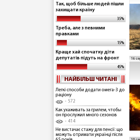
Так, щоб більше людей пішли
захищати країну
35%
Треба, але з певними
правками
15%
Краще хай спочатку діти
депутатів підуть на фронт
16 се
45%
НАЙБІЛЬШ ЧИТАНІ
Легкі способи додати омега-3 до
раціону
572
Как ухаживать за грилем, чтобы
он прослужил много сезонов
414
Не вистачає стажу для пенсії: що
можуть отримати українці після
65 років
10 се