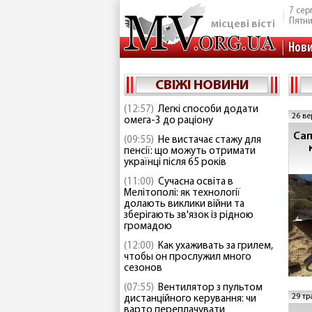
7 сер
Пятн
місцеві вісті
Нов
СВІЖІ НОВИНИ
(12:57)
Легкі способи додати
26 ве
омега-3 до раціону
Сап
(09:55)
Не вистачає стажу для
пенсії: що можуть отримати
українці після 65 років
(11:00)
Сучасна освіта в
Мелітополі: як технології
долають виклики війни та
зберігають зв'язок із рідною
громадою
(12:00)
Как ухаживать за грилем,
чтобы он прослужил много
сезонов
(07:55)
Вентилятор з пультом
29 тр
дистанційного керування: чи
варто переплачувати