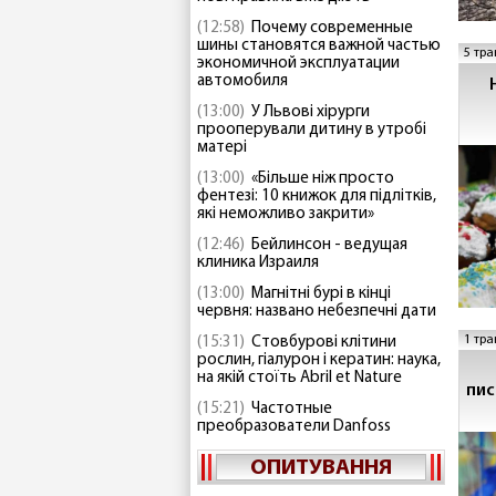
(12:58)
Почему современные
шины становятся важной частью
5 тра
экономичной эксплуатации
автомобиля
(13:00)
У Львові хірурги
прооперували дитину в утробі
матері
(13:00)
«Більше ніж просто
фентезі: 10 книжок для підлітків,
які неможливо закрити»
(12:46)
Бейлинсон - ведущая
клиника Израиля
(13:00)
Магнітні бурі в кінці
червня: названо небезпечні дати
1 тра
(15:31)
Стовбурові клітини
рослин, гіалурон і кератин: наука,
на якій стоїть Abril et Nature
пис
(15:21)
Частотные
преобразователи Danfoss
зап
ОПИТУВАННЯ