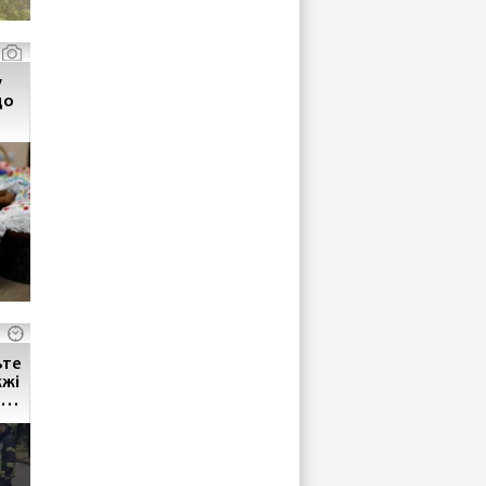
у
жжі
ви