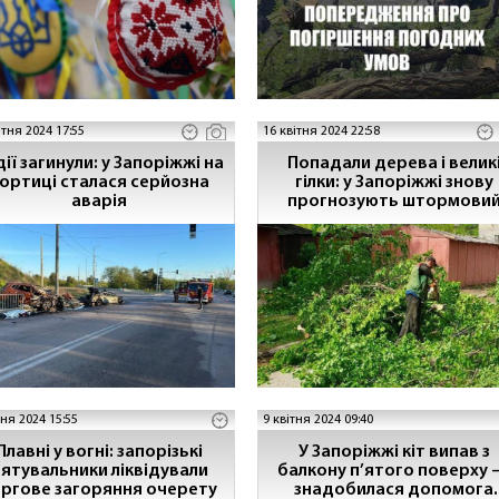
ітня 2024 17:55
16 квітня 2024 22:58
ії загинули: у Запоріжжі на
Попадали дерева і велик
ортиці сталася серйозна
гілки: у Запоріжжі знову
аварія
прогнозують штормови
вітер
тня 2024 15:55
9 квітня 2024 09:40
Плавні у вогні: запорізькі
У Запоріжжі кіт випав з
тувальники ліквідували
балкону п’ятого поверху
ргове загоряння очерету
знадобилася допомога