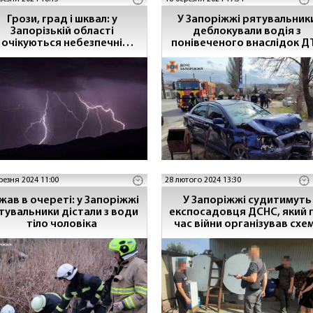
Грози, град і шквал: у
У Запоріжжі рятувальник
Запорізькій області
деблокували водія з
очікуються небезпечні
понівеченого внаслідок Д
метеорологічні явища
автомобіля
резня 2024 11:00
28 лютого 2024 13:30
жав в очереті: у Запоріжжі
У Запоріжжі судитимуть
тувальники дістали з води
експосадовця ДСНС, який 
тіло чоловіка
час війни організував схе
масштабного розкрадан
пального