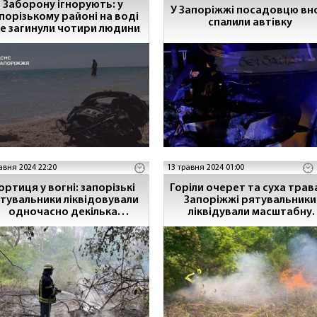
Заборону ігнорують: у
У Запоріжжі посадовцю вн
порізькому районі на воді
спалили автівку
е загинули чотири людини
авня 2024 22:20
13 травня 2024 01:00
ця у вогні: запорізькі
Горіли очерет та суха трава
тувальники ліквідовували
Запоріжжі рятувальники
одночасно декілька
ліквідували масштабну
осередків загоряння
пожежу на відкритій
території