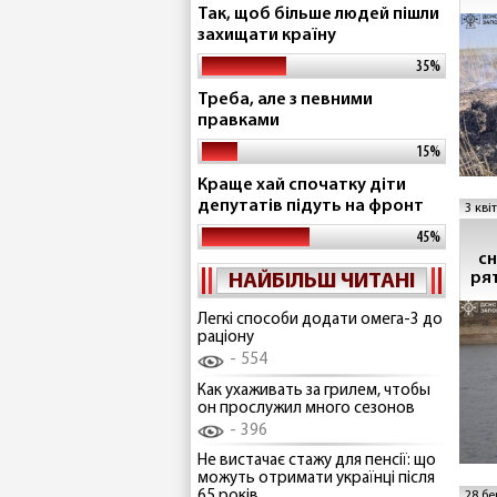
Так, щоб більше людей пішли
захищати країну
35%
Треба, але з певними
правками
15%
Краще хай спочатку діти
депутатів підуть на фронт
3 кві
45%
сн
ря
НАЙБІЛЬШ ЧИТАНІ
гас
Легкі способи додати омега-3 до
раціону
554
Как ухаживать за грилем, чтобы
он прослужил много сезонов
396
Не вистачає стажу для пенсії: що
можуть отримати українці після
65 років
28 бе