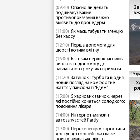
За
(09:40)
Опасно ли делать
вж
подшивку? Какие
противопоказания важно
выявить до процедуры
(11:00)
Як масштабувати агенцію
без хаосу
(12:10)
Перша допомога для
шерсті котика влітку
(16:00)
Батькам першокласників
виплатять допомогу до
навчального року: як отримати
19 тр
(11:20)
Затишок і турбота щодня:
Хорти
новий погляд на комфортне
життя у пансіонаті “Едем”
ря
(15:00)
5 харчових звичок, через
які постійно хочеться солодкого:
пояснення лікаря
(14:00)
Интернет-магазин
автозапчастей Partly
(19:00)
Переселенцям спростили
доступ до грошей і житла: які
нові правила вже діють