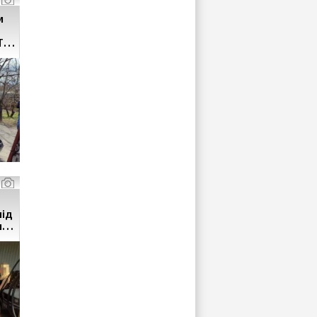
и
ТП
під
му
ня