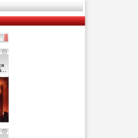
ся
і
і