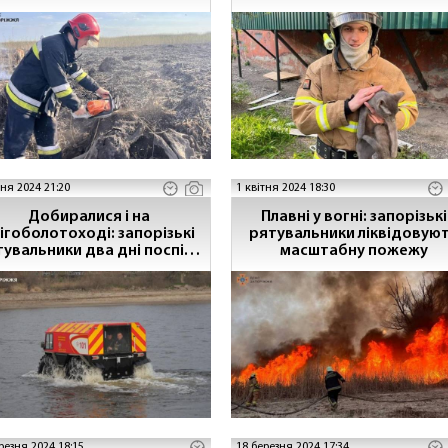
рятувальників
тня 2024 21:20
1 квітня 2024 18:30
Добиралися і на
Плавні у вогні: запорізькі
ігоболотоході: запорізькі
рятувальники ліквідовую
тувальники два дні поспіль
масштабну пожежу
или пожежі в плавневій зоні
Дніпра
резня 2024 18:15
18 березня 2024 17:34