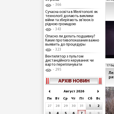
366
Сучасна освіта в Мелітополі: як
технології долають виклики
війни та зберігають зв'язок із
рідною громадою
343
Опасно ли делать подшивку?
Какие противопоказания важно
выявить до процедуры
323
Вентилятор з пультом
дистанційного керування: чи
варто переплачувати
17 бе
295
Ле
ря
АРХІВ НОВИН
Август 2026
Пн
Вт
Ср
Чт
Пт
Сб
Вс
27
28
29
30
31
1
2
3
4
5
6
7
8
9