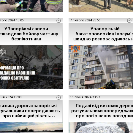
того 2024 13:05
7 лютого 2024 23:55
У Запоріжжі сапери
У запорізькій
ешкодили бойову частину
багатоповерхівці полум' я
безпілотника
швидко розповсюдилось 
сусідні балкони та кімнат
чня 2024 19:00
15 січня 2024 23:57
изька дорога: запорізькі
Подалі від високих дерев
тувальники попереджають
рятувальники попереджа
про найвищий рівень
про погіршення погодни
небезпечності
умов