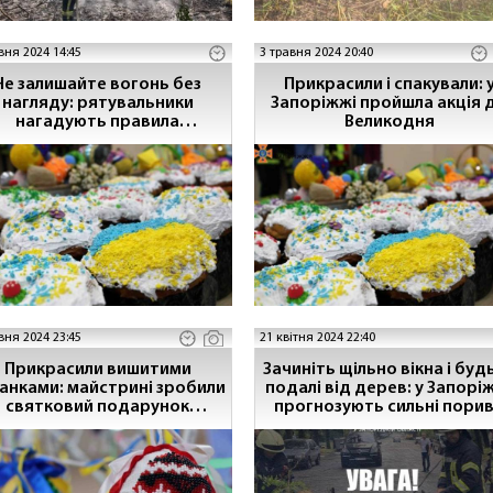
вня 2024 14:45
3 травня 2024 20:40
Не залишайте вогонь без
Прикрасили і спакували: 
нагляду: рятувальники
Запоріжжі пройшла акція до
нагадують правила
Великодня
безпечного святкування
вня 2024 23:45
21 квітня 2024 22:40
Прикрасили вишитими
Зачиніть щільно вікна і будьте
анками: майстрині зробили
подалі від дерев: у Запорі
святковий подарунок
прогнозують сильні пори
орізьким героям без зброї
вітру