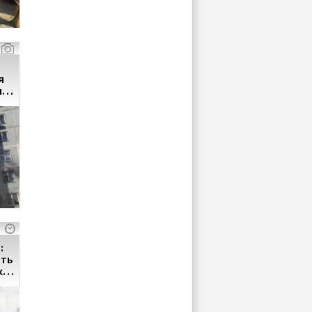
на
у
:
ють
х