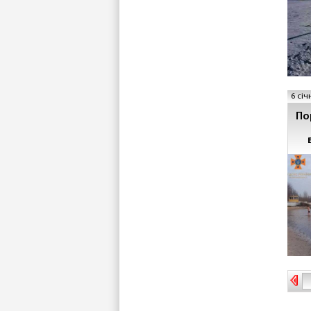
6 січ
По