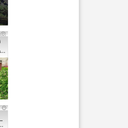
і
й
 —