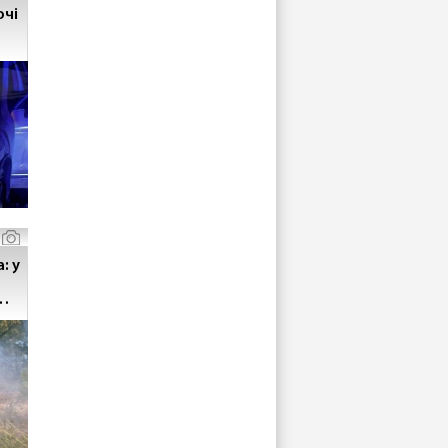
очі
: у