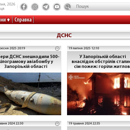
пня, 2026
иця
ини
Справка
ДСНС
ресня 2025 20:19
19 липня 2025 12:10
ери ДСНС знешкодили 500-
У Запорізькій області
кілограмову авіабомбу у
внаслідок обстрілів стали
Запорізькій області
сім пожеж: горіли житлов
будинки та господарськ
споруди
авня 2024 22:30
19 травня 2024 22:35