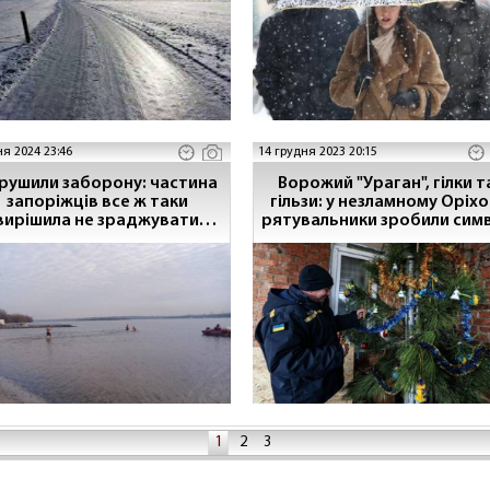
ня 2024 23:46
14 грудня 2023 20:15
рушили заборону: частина
Ворожий "Ураган", гілки та
запоріжців все ж таки
гільзи: у незламному Оріхо
вирішила не зраджувати
рятувальники зробили символ
традиції
Нового року
1
2
3