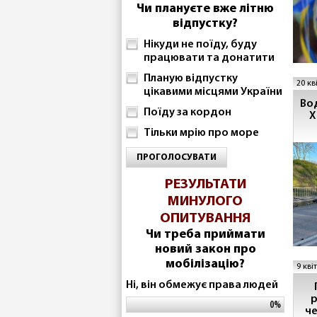
Чи плануєте вже літню
відпустку?
Нікуди не поїду, буду
працювати та донатити
Планую відпустку
20 кв
цікавими місцями України
Вод
Поїду за кордон
Х
Тільки мрію про море
ПРОГОЛОСУВАТИ
РЕЗУЛЬТАТИ
МИНУЛОГО
ОПИТУВАННЯ
Чи треба приймати
новий закон про
мобілізацію?
9 кві
Ні, він обмежує права людей
ря
0%
че