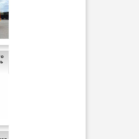
то
ть