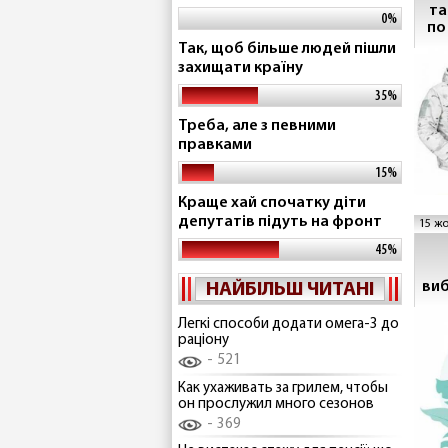
та
0%
по
Так, щоб більше людей пішли
захищати країну
35%
Треба, але з певними
правками
15%
Краще хай спочатку діти
депутатів підуть на фронт
15 жо
45%
виб
НАЙБІЛЬШ ЧИТАНІ
Легкі способи додати омега-3 до
раціону
521
Как ухаживать за грилем, чтобы
он прослужил много сезонов
369