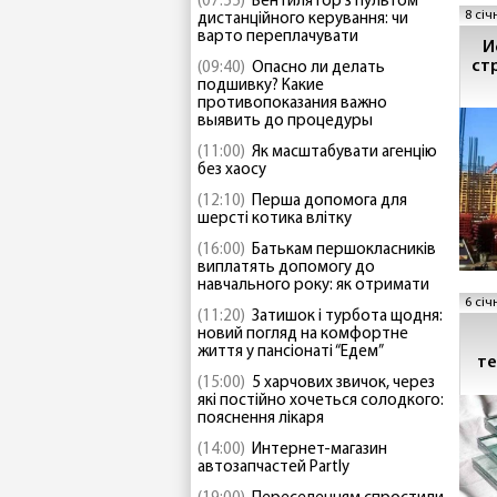
(07:55)
Вентилятор з пультом
8 січ
дистанційного керування: чи
варто переплачувати
И
ст
(09:40)
Опасно ли делать
подшивку? Какие
противопоказания важно
выявить до процедуры
(11:00)
Як масштабувати агенцію
без хаосу
(12:10)
Перша допомога для
шерсті котика влітку
(16:00)
Батькам першокласників
виплатять допомогу до
навчального року: як отримати
6 січ
(11:20)
Затишок і турбота щодня:
новий погляд на комфортне
життя у пансіонаті “Едем”
те
(15:00)
5 харчових звичок, через
які постійно хочеться солодкого:
пояснення лікаря
(14:00)
Интернет-магазин
автозапчастей Partly