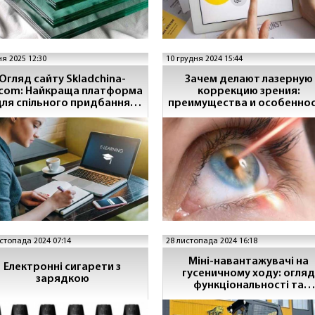
ня 2025 12:30
10 грудня 2024 15:44
Огляд сайту Skladchina-
Зачем делают лазерную
.com: Найкраща платформа
коррекцию зрения:
для спільного придбання
преимущества и особенно
курсів та інфопродуктів
процедуры
стопада 2024 07:14
28 листопада 2024 16:18
Міні-навантажувачі на
Електронні сигарети з
гусеничному ходу: огляд
зарядкою
функціональності та
застосування