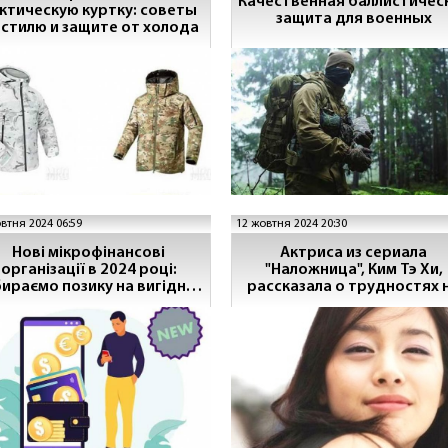
Качественная баллистичес
ктическую куртку: советы
защита для военных
 стилю и защите от холода
втня 2024 06:59
12 жовтня 2024 20:30
Нові мікрофінансові
Актриса из сериала
організації в 2024 році:
"Наложница", Ким Тэ Хи,
ираємо позику на вигідних
рассказала о трудностях 
умовах
съемках