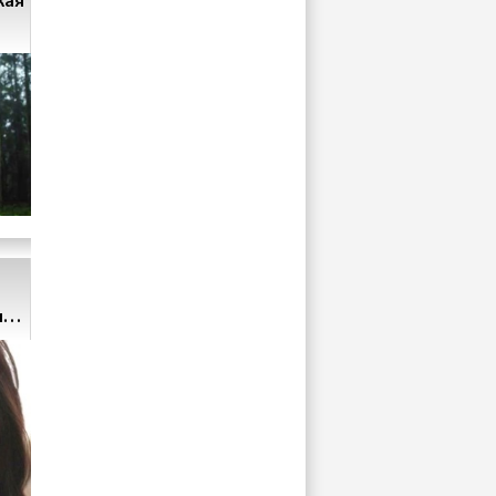
кая
на