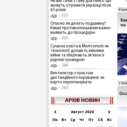
Не вистачає стажу для пенсії: що
можуть отримати українці після
65 років
8 жов
333
Ка
Опасно ли делать подшивку?
по
Какие противопоказания важно
выявить до процедуры
300
Сучасна освіта в Мелітополі: як
технології долають виклики
війни та зберігають зв'язок із
рідною громадою
286
Вентилятор з пультом
дистанційного керування: чи
варто переплачувати
2 жов
263
Осо
АРХІВ НОВИН
Август 2026
Пн
Вт
Ср
Чт
Пт
Сб
Вс