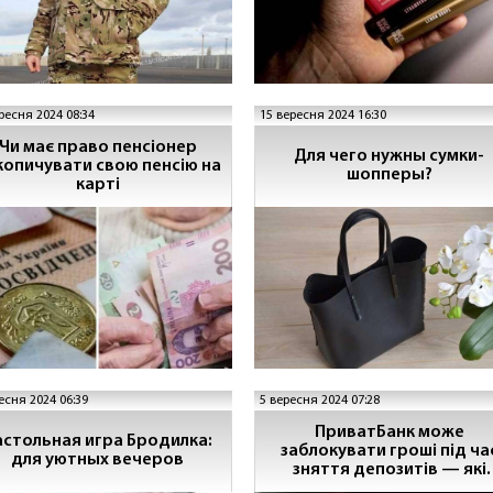
ресня 2024 08:34
15 вересня 2024 16:30
Чи має право пенсіонер
Для чего нужны сумки-
копичувати свою пенсію на
шопперы?
карті
есня 2024 06:39
5 вересня 2024 07:28
ПриватБанк може
астольная игра Бродилка:
заблокувати гроші під ча
для уютных вечеров
зняття депозитів — які
причини