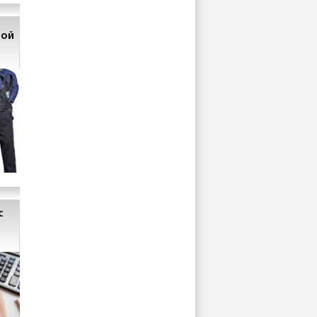
ной
с