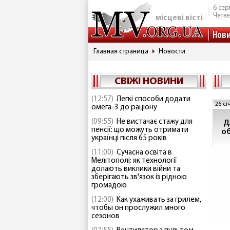
6 сер
Четве
місцеві вісті
Нов
Главная страница
Новости
СВІЖІ НОВИНИ
(12:57)
Легкі способи додати
26 сі
омега-3 до раціону
(09:55)
Не вистачає стажу для
Д
пенсії: що можуть отримати
о
українці після 65 років
(11:00)
Сучасна освіта в
Мелітополі: як технології
долають виклики війни та
зберігають зв'язок із рідною
громадою
(12:00)
Как ухаживать за грилем,
чтобы он прослужил много
сезонов