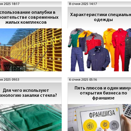
ня 2025 18:17
8 січня 2025 14:17
спользование опалубки в
Характеристики специаль
роительстве современных
одежды
жилых комплексов
ня 2025 09:53
6 січня 2025 05:16
Пять плюсов и один мину
Для чего используют
открытия бизнеса по
хнологию закалки стекла?
франшизе