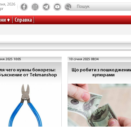
пня, 2026
рг
ини
Справка
чня 2025 10:05
10 січня 2025 08:34
ля чего нужны бокорезы:
Що робити з пошкоджени
бъяснение от Tekmanshop
купюрами