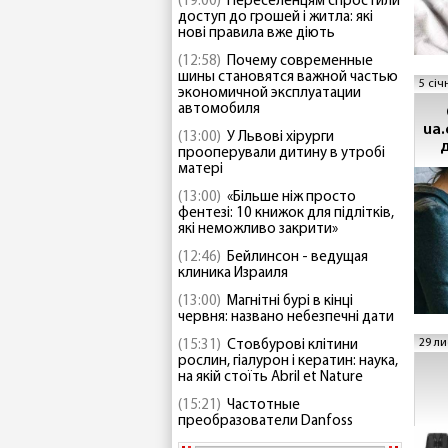
(19:00)
Переселенцям спростили
доступ до грошей і житла: які
нові правила вже діють
(12:58)
Почему современные
шины становятся важной частью
5 січ
экономичной эксплуатации
автомобиля
ua
(13:00)
У Львові хірурги
прооперували дитину в утробі
матері
(13:00)
«Більше ніж просто
фентезі: 10 книжок для підлітків,
які неможливо закрити»
(12:46)
Бейлинсон - ведущая
клиника Израиля
(13:00)
Магнітні бурі в кінці
червня: названо небезпечні дати
29 ли
(15:31)
Стовбурові клітини
рослин, гіалурон і кератин: наука,
на якій стоїть Abril et Nature
(15:21)
Частотные
преобразователи Danfoss