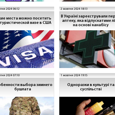
тня 2024 06:12
2 жовтня 2024 18:13
В Україні зареєстрували пе
кие места можно посетить
аптеку, яка відпускатиме л
 туристической визе в США
на основі канабісу
тня 2024 07:10
1 жовтня 2024 19:15
бенности выбора зимнего
Одноразки в культурі та
бушлата
суспільстві