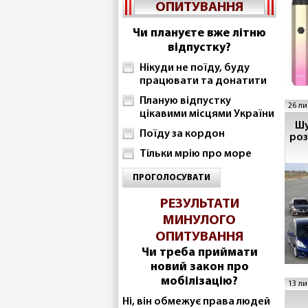
ОПИТУВАННЯ
Чи плануєте вже літню
відпустку?
Нікуди не поїду, буду
працювати та донатити
Планую відпустку
26 ли
цікавими місцями України
Шу
Поїду за кордон
роз
Тільки мрію про море
ПРОГОЛОСУВАТИ
РЕЗУЛЬТАТИ
МИНУЛОГО
ОПИТУВАННЯ
Чи треба приймати
новий закон про
мобілізацію?
13 ли
Ні, він обмежує права людей