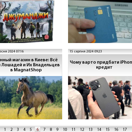
есня 2024 07:16
15 серпня 2024 09:23
нный магазин в Киеве: Всё
Чому варто придбати iPhon
 Лошадей и Их Владельцев
кредит
в MagnatShop
1
2
3
4
5
6
7
8
9
10
11
12
13
14
15
16
17