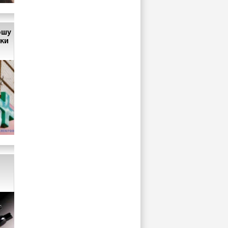
ршу
іки