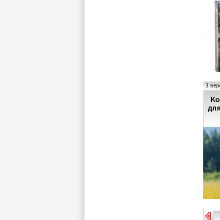
3 вер
Ко
для