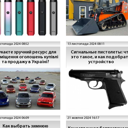
стопада 2024 08:52
13 листопада 2024 08:11
каєте зручний ресурс для
Сигнальные пистолеты: ч
міщення оголошень купівлі
это такое, и как подобра
та продажу в Україні?
устройство
стопада 2024 06:09
21 жовтня 2024 16:17
Как выбрать зимнюю