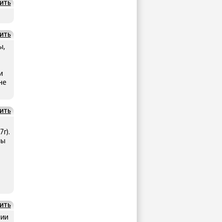
ИТЬ
ИТЬ
ы,
и
не
ИТЬ
г).
ты
ИТЬ
зии