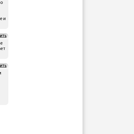
во
е и
ИТЬ
ле
ает
ИТЬ
м
ь