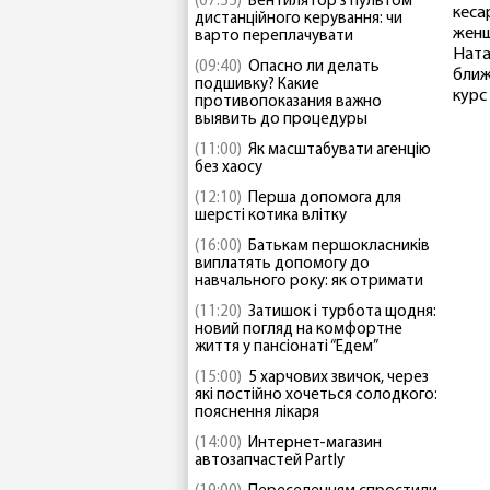
(07:55)
Вентилятор з пультом
кеса
дистанційного керування: чи
женщ
варто переплачувати
Ната
(09:40)
Опасно ли делать
ближ
подшивку? Какие
курс
противопоказания важно
выявить до процедуры
(11:00)
Як масштабувати агенцію
без хаосу
(12:10)
Перша допомога для
шерсті котика влітку
(16:00)
Батькам першокласників
виплатять допомогу до
навчального року: як отримати
(11:20)
Затишок і турбота щодня:
новий погляд на комфортне
життя у пансіонаті “Едем”
(15:00)
5 харчових звичок, через
які постійно хочеться солодкого:
пояснення лікаря
(14:00)
Интернет-магазин
автозапчастей Partly