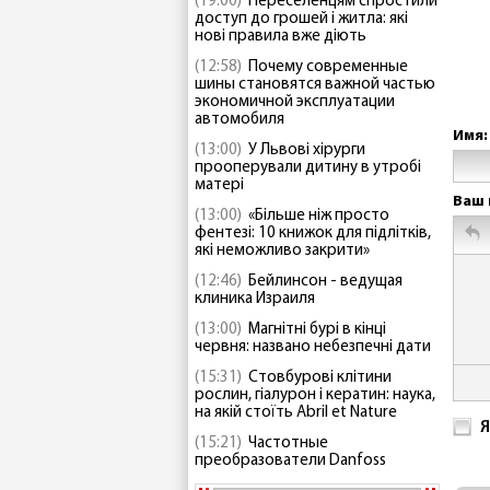
(19:00)
Переселенцям спростили
доступ до грошей і житла: які
нові правила вже діють
(12:58)
Почему современные
шины становятся важной частью
экономичной эксплуатации
автомобиля
Имя:
(13:00)
У Львові хірурги
прооперували дитину в утробі
матері
Ваш 
(13:00)
«Більше ніж просто
фентезі: 10 книжок для підлітків,
які неможливо закрити»
(12:46)
Бейлинсон - ведущая
клиника Израиля
(13:00)
Магнітні бурі в кінці
червня: названо небезпечні дати
(15:31)
Стовбурові клітини
рослин, гіалурон і кератин: наука,
на якій стоїть Abril et Nature
Я
(15:21)
Частотные
преобразователи Danfoss