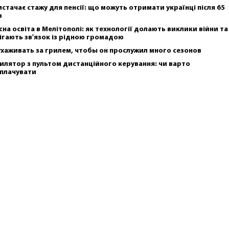
истачає стажу для пенсії: що можуть отримати українці після 65
в
сна освіта в Мелітополі: як технології долають виклики війни та
ігають зв'язок із рідною громадою
ухаживать за грилем, чтобы он прослужил много сезонов
илятор з пультом дистанційного керування: чи варто
плачувати