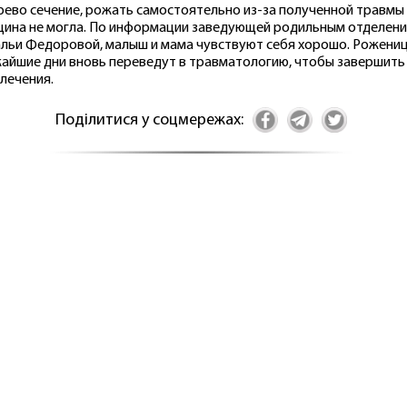
рево сечение, рожать самостоятельно из-за полученной травмы
ина не могла. По информации заведующей родильным отделен
льи Федоровой, малыш и мама чувствуют себя хорошо. Рожениц
айшие дни вновь переведут в травматологию, чтобы завершить
 лечения.
Поділитися у соцмережах: