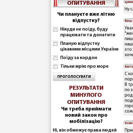
ОПИТУВАННЯ
цини
Ну с
Чи плануєте вже літню
відпустку?
Rina
Уваж
Нікуди не поїду, буду
"жен
працювати та донатити
пиш
Планую відпустку
наше
цікавими місцями України
это 
хоче
Поїду за кордон
Тільки мрію про море
Авт
С к
ПРОГОЛОСУВАТИ
поря
В т
РЕЗУЛЬТАТИ
по 
МИНУЛОГО
род
под
ОПИТУВАННЯ
горо
Чи треба приймати
сож
новий закон про
мобілізацію?
псих
Ні, він обмежує права людей
При