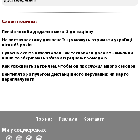
достоверное!?!
Схожі новини:
Легкі способи додати омега-3 до раціону
Не вистачає стажу для пенсії: що можуть отримати українці
після 65 років
Сучасна освіта в Мелітополі: як технології долають виклики
війни та зберігають зв'язок із рідною громадою
Как ухаживать за грилем, чтобы он прослужил много сезонов
Вентилятор з пультом дистанційного керування: чи варто
переплачувати
Про нас
Реклама
Контакти
Ми у соцмережах