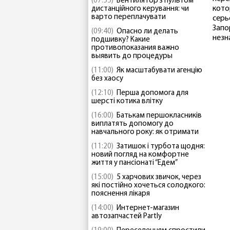
(07:55)
Вентилятор з пультом
кото
дистанційного керування: чи
варто переплачувати
серь
Запо
(09:40)
Опасно ли делать
незн
подшивку? Какие
противопоказания важно
выявить до процедуры
(11:00)
Як масштабувати агенцію
без хаосу
(12:10)
Перша допомога для
шерсті котика влітку
(16:00)
Батькам першокласників
виплатять допомогу до
навчального року: як отримати
(11:20)
Затишок і турбота щодня:
новий погляд на комфортне
життя у пансіонаті “Едем”
(15:00)
5 харчових звичок, через
які постійно хочеться солодкого:
пояснення лікаря
(14:00)
Интернет-магазин
автозапчастей Partly