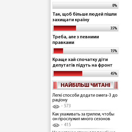
0%
Так, щоб більше людей пішли
захищати країну
35%
Треба, але з певними
правками
15%
Краще хай спочатку діти
депутатів підуть на фронт
45%
НАЙБІЛЬШ ЧИТАНІ
Легкі способи додати омега-3 до
раціону
573
Как ухаживать за грилем, чтобы
он прослужил много сезонов
415