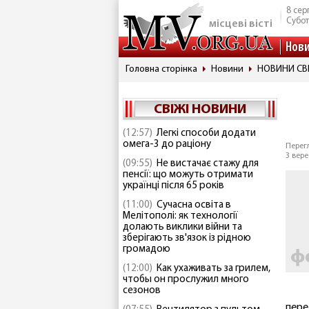
8 сер
Субо
місцеві вісті
Нов
Головна сторінка
Новини
НОВИНИ СВ
СВІЖІ НОВИНИ
(12:57)
Легкі способи додати
омега-3 до раціону
Перегл
3 вере
(09:55)
Не вистачає стажу для
пенсії: що можуть отримати
українці після 65 років
(11:00)
Сучасна освіта в
Мелітополі: як технології
долають виклики війни та
зберігають зв'язок із рідною
громадою
(12:00)
Как ухаживать за грилем,
чтобы он прослужил много
сезонов
пере