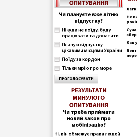
ОПИТУВАННЯ
Легк
Чи плануєте вже літню
Не в
відпустку?
рокі
Нікуди не поїду, буду
Суча
збер
працювати та донатити
Как 
Планую відпустку
цікавими місцями України
Вент
пере
Поїду за кордон
Тільки мрію про море
ПРОГОЛОСУВАТИ
РЕЗУЛЬТАТИ
МИНУЛОГО
ОПИТУВАННЯ
Чи треба приймати
новий закон про
мобілізацію?
Ні, він обмежує права людей