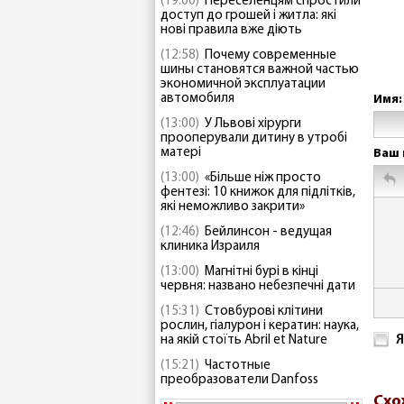
(19:00)
Переселенцям спростили
доступ до грошей і житла: які
нові правила вже діють
(12:58)
Почему современные
шины становятся важной частью
экономичной эксплуатации
автомобиля
Имя:
(13:00)
У Львові хірурги
прооперували дитину в утробі
матері
Ваш 
(13:00)
«Більше ніж просто
фентезі: 10 книжок для підлітків,
які неможливо закрити»
(12:46)
Бейлинсон - ведущая
клиника Израиля
(13:00)
Магнітні бурі в кінці
червня: названо небезпечні дати
(15:31)
Стовбурові клітини
рослин, гіалурон і кератин: наука,
Я
на якій стоїть Abril et Nature
(15:21)
Частотные
преобразователи Danfoss
Схо