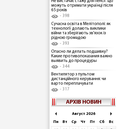
Не вистачає стажу для пенсії: що
можуть отримати українці після
65 років
398
Сучасна освіта в Мелітополі: як
технології долають виклики
війни та зберігають зв'язок із
рідною громадою
393
Опасно ли делать подшивку?
Какие противопоказания важно
выявить до процедуры
344
Вентилятор з пультом
дистанційного керування: чи
варто переплачувати
317
АРХІВ НОВИН
Август 2026
Пн
Вт
Ср
Чт
Пт
Сб
Вс