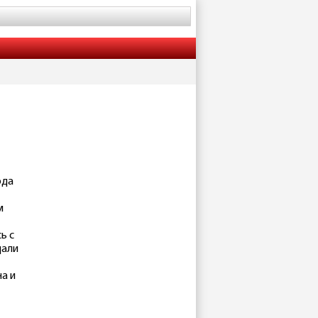
ода
м
ь с
дали
а и