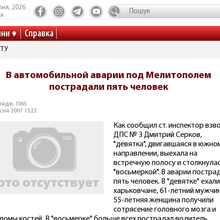
пня, 2026
та
ини
Справка
ІТУ
В автомобильной аварии под Мелитополем
пострадали пять человек
ядів: 1065
сня 2007 13:22
Как сообщил ст. инспектор взв
ДПС № 3 Дмитрий Серков,
"девятка", двигавшаяся в южно
направлении, выехала на
встречную полосу и столкнулас
"восьмеркой". В аварии постра
пять человек. В "девятке" ехали
харьковчане, 61-летний мужчин
55-летняя женщина получили
сотрясение головного мозга и
ломы костей. В "восьмерке" больше всех пострадал водитель,