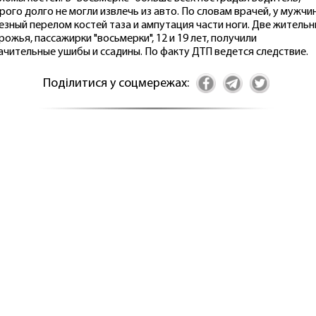
рого долго не могли извлечь из авто. По словам врачей, у мужчи
езный перелом костей таза и ампутация части ноги. Две житель
рожья, пассажирки "восьмерки", 12 и 19 лет, получили
ачительные ушибы и ссадины. По факту ДТП ведется следствие.
Поділитися у соцмережах: