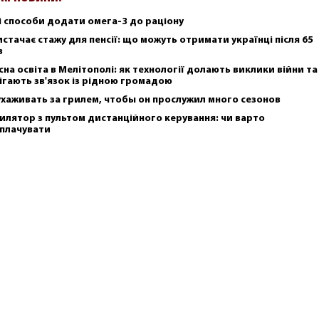
і способи додати омега-3 до раціону
истачає стажу для пенсії: що можуть отримати українці після 65
в
сна освіта в Мелітополі: як технології долають виклики війни та
ігають зв'язок із рідною громадою
ухаживать за грилем, чтобы он прослужил много сезонов
илятор з пультом дистанційного керування: чи варто
плачувати