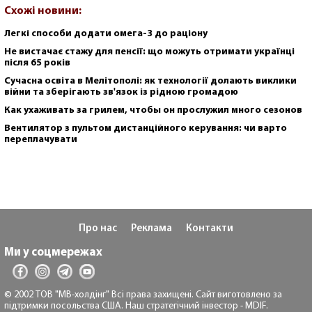
Схожі новини:
Легкі способи додати омега-3 до раціону
Не вистачає стажу для пенсії: що можуть отримати українці
після 65 років
Сучасна освіта в Мелітополі: як технології долають виклики
війни та зберігають зв'язок із рідною громадою
Как ухаживать за грилем, чтобы он прослужил много сезонов
Вентилятор з пультом дистанційного керування: чи варто
переплачувати
Про нас
Реклама
Контакти
Ми у соцмережах
© 2002 ТОВ "МВ-холдінг" Всі права захищені. Сайт виготовлено за
підтримки посольства США. Наш стратегічний інвестор - MDIF.