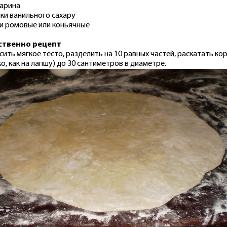
арина
чки ванильного сахару
и ромовые или коньячные
ственно рецепт
сить мягкое тесто, разделить на 10 равных частей, раскатать ко
ко, как на лапшу) до 30 сантиметров в диаметре.