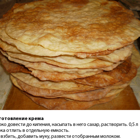
готовление крема
ко довести до кипения, насыпать в него сахар, растворить. 0,5 л
ка отлить в отдельную емкость.
 взбить, добавить муку, развести отобранным молоком.