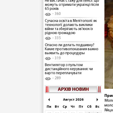
Не вистачає стажу для пенсії: що
можуть отримати українці після
65 років
360
Сучасна освіта в Мелітополі: як
технології долають виклики
війни та зберігають зв'язок із
рідною громадою
335
Опасно ли делать подшивку?
Какие противопоказания важно
выявить до процедуры
319
Вентилятор з пультом
дистанційного керування: чи
варто переплачувати
289
АРХІВ НОВИН
При
Август 2026
Моло
моло
Пн
Вт
Ср
Чт
Пт
Сб
Вс
Яйца