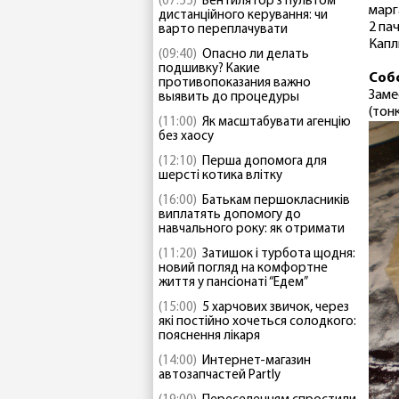
(07:55)
Вентилятор з пультом
марг
дистанційного керування: чи
2 па
варто переплачувати
Капл
(09:40)
Опасно ли делать
подшивку? Какие
Соб
противопоказания важно
Заме
выявить до процедуры
(тон
(11:00)
Як масштабувати агенцію
без хаосу
(12:10)
Перша допомога для
шерсті котика влітку
(16:00)
Батькам першокласників
виплатять допомогу до
навчального року: як отримати
(11:20)
Затишок і турбота щодня:
новий погляд на комфортне
життя у пансіонаті “Едем”
(15:00)
5 харчових звичок, через
які постійно хочеться солодкого:
пояснення лікаря
(14:00)
Интернет-магазин
автозапчастей Partly