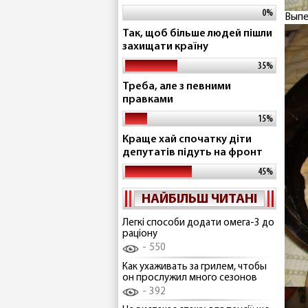
0%
Выпе
Так, щоб більше людей пішли
захищати країну
35%
Треба, але з певними
правками
15%
Краще хай спочатку діти
депутатів підуть на фронт
45%
НАЙБІЛЬШ ЧИТАНІ
Легкі способи додати омега-3 до
раціону
550
Как ухаживать за грилем, чтобы
он прослужил много сезонов
392