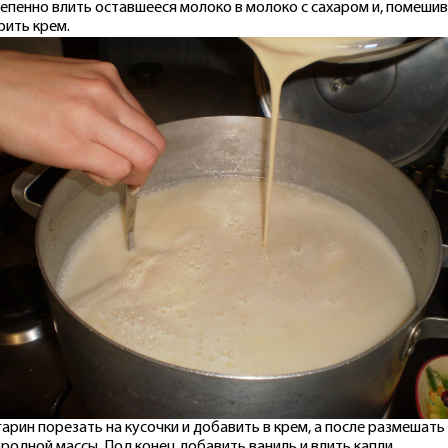
епенно влить оставшееся молоко в молоко с сахаром и, помешив
рить крем.
арин порезать на кусочки и добавить в крем, а после размешать
родной массы. Под конец добавить ваниль и влить капли.