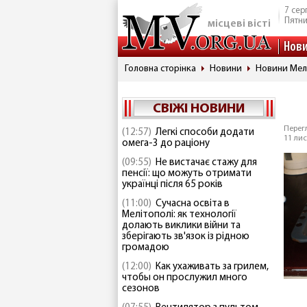
7 сер
Пятн
місцеві вісті
Нов
Головна сторінка
Новини
Новини Мел
СВІЖІ НОВИНИ
Перегл
(12:57)
Легкі способи додати
11 лис
омега-3 до раціону
(09:55)
Не вистачає стажу для
пенсії: що можуть отримати
українці після 65 років
(11:00)
Сучасна освіта в
Мелітополі: як технології
долають виклики війни та
зберігають зв'язок із рідною
громадою
(12:00)
Как ухаживать за грилем,
чтобы он прослужил много
сезонов