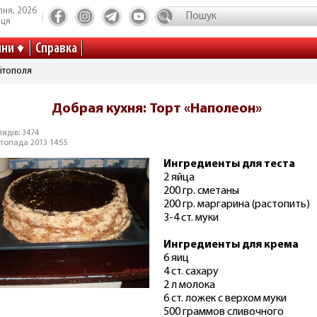
пня, 2026
иця
ини
Справка
ітополя
Добрая кухня: Торт «Наполеон»
ядів: 3474
топада 2013 14:55
Ингредиенты для теста
2 яйца
200 гр. сметаны
200 гр. маргарина (растопить)
3-4 ст. муки
Ингредиенты для крема
6 яиц
4 ст. сахару
2 л молока
6 ст. ложек с верхом муки
500 граммов сливочного