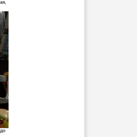
ая,
 до