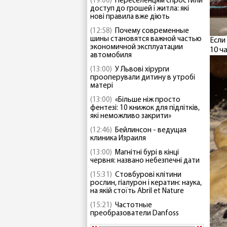
(19:00)
Переселенцям спростили
доступ до грошей і житла: які
нові правила вже діють
(12:58)
Почему современные
шины становятся важной частью
Если
экономичной эксплуатации
10 ча
автомобиля
(13:00)
У Львові хірурги
прооперували дитину в утробі
матері
(13:00)
«Більше ніж просто
фентезі: 10 книжок для підлітків,
які неможливо закрити»
(12:46)
Бейлинсон - ведущая
клиника Израиля
(13:00)
Магнітні бурі в кінці
червня: названо небезпечні дати
(15:31)
Стовбурові клітини
рослин, гіалурон і кератин: наука,
на якій стоїть Abril et Nature
(15:21)
Частотные
преобразователи Danfoss