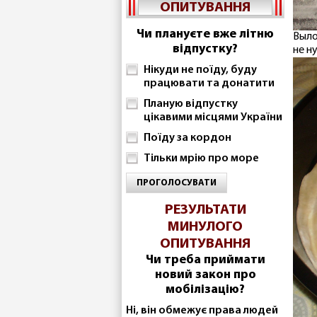
ОПИТУВАННЯ
Чи плануєте вже літню
Выло
відпустку?
не н
Нікуди не поїду, буду
працювати та донатити
Планую відпустку
цікавими місцями України
Поїду за кордон
Тільки мрію про море
ПРОГОЛОСУВАТИ
РЕЗУЛЬТАТИ
МИНУЛОГО
ОПИТУВАННЯ
Чи треба приймати
новий закон про
мобілізацію?
Ні, він обмежує права людей