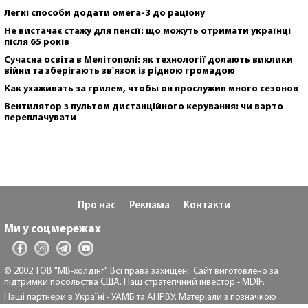
Легкі способи додати омега-3 до раціону
Не вистачає стажу для пенсії: що можуть отримати українці
після 65 років
Сучасна освіта в Мелітополі: як технології долають виклики
війни та зберігають зв'язок із рідною громадою
Как ухаживать за грилем, чтобы он прослужил много сезонов
Вентилятор з пультом дистанційного керування: чи варто
переплачувати
Про нас
Реклама
Контакти
Ми у соцмережах
© 2002 ТОВ "МВ-холдінг" Всі права захищені. Сайт виготовлено за
підтримки посольства США. Наш стратегічний інвестор - MDIF.
Наші партнери в Україні - УАМБ та АНРВУ. Матеріали з позначкою