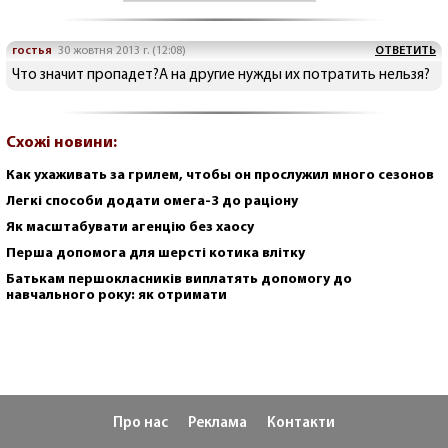
гостья
30 жовтня 2013 г. (12:08)
ОТВЕТИТЬ
Что значит пропадет?А на другие нужды их потратить нельзя?
Схожі новини:
Как ухаживать за грилем, чтобы он прослужил много сезонов
Легкі способи додати омега-3 до раціону
Як масштабувати агенцію без хаосу
Перша допомога для шерсті котика влітку
Батькам першокласників виплатять допомогу до
навчального року: як отримати
Про нас
Реклама
Контакти