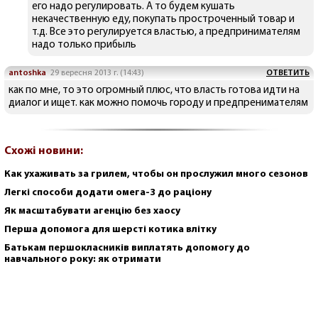
его надо регулировать. А то будем кушать
некачественную еду, покупать простроченный товар и
т.д. Все это регулируется властью, а предпринимателям
надо только прибыль
antoshka
29 вересня 2013 г. (14:43)
ОТВЕТИТЬ
как по мне, то это огромный плюс, что власть готова идти на
диалог и ищет. как можно помочь городу и предпренимателям
Схожі новини:
Как ухаживать за грилем, чтобы он прослужил много сезонов
Легкі способи додати омега-3 до раціону
Як масштабувати агенцію без хаосу
Перша допомога для шерсті котика влітку
Батькам першокласників виплатять допомогу до
навчального року: як отримати