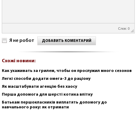
Слов: 0
Я не робот
ДОБАВИТЬ КОМЕНТАРИЙ
Схожі новини:
Как ухаживать за грилем, чтобы он прослужил много сезонов
Легкі способи додати омега-3 до раціону
Як масштабувати агенцію без хаосу
Перша допомога для шерсті котика влітку
Батькам першокласників виплатять допомогу до
навчального року: як отримати