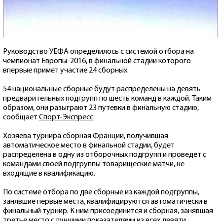
Руководство УЕФА определилось с системой отбора на
чемпионат Европы-2016, в финальной стадии которого
впервые примет участие 24 сборных.
54 национальные сборные будут распределены на девять
предварительных подгрупп по шесть команд в каждой. Таким
образом, они разыграют 23 путевки в финальную стадию,
сообщает
Спорт-Экспресс
.
Хозяева турнира сборная Франции, получившая
автоматическое место в финальной стадии, будет
распределена в одну из отборочных подгрупп и проведет с
командами своей подгруппы товарищеские матчи, не
входящие в квалификацию.
По системе отбора по две сборные из каждой подгруппы,
занявшие первые места, квалифицируются автоматически в
финальный турнир. К ним присоединится и сборная, занявшая
третье место с лучшими показателями из всех девяти