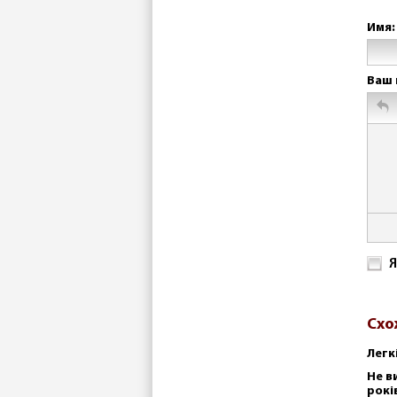
Имя:
Ваш 
Я
Схо
Легк
Не в
рокі