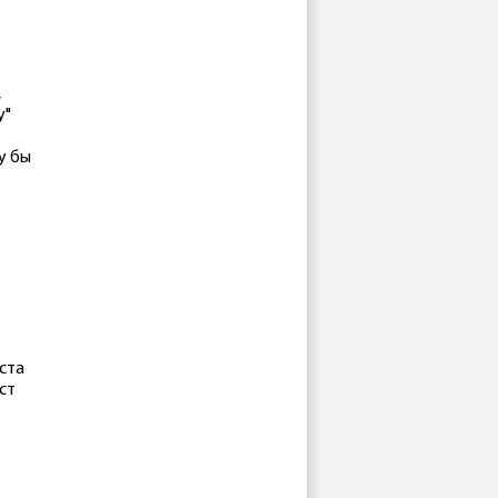
,
у"
у бы
ста
ст