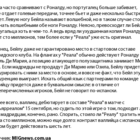
а часто сравнивают с Роналду, но португалец больше забивает,
 отдает голевые передачи, точнее бьет и даже несколько быстр
ет. Левую ногу Бейла называют волшебной, но в таком случае ст
нать волшебными обе ноги Роналду. Неясно, превосходит ли Бей
угальца хоть в чем-то. А ведь вряд ли ухудшенная копия Роналд
т сто миллионов, тем более если у "Реала" уже есть оригинал.
нец, Бейлу даже не гарантировано место в стартовом составе
идского клуба. На флангах у "Реала" обычно действуют Роналду
ль Ди Мария, а позицию атакующего полузащитника занимает М
. Если мадридцы не продадут Ди Марию или Озила, Бейлу придет
урировать с ними за место в основе, и вовсе не факт, что Бейл эт
уренцию выиграет. Искать общий язык с партнерами по команде
ийцу придется даже в буквальном смысле: в отличие от
перечисленных игроков, Бейл не говорит по-испански.
ее всего, валлиец дебютирует в составе "Реала" в матче с
ьярреалом" 15 сентября, но судить по этой игре о том, подходит 
 мадридцам, конечно, рано. Спорить, стоило ли "Реалу" тратить 
а сто миллионов, можно еще долго: контракт валлийца с испанс
ом будет действовать шесть лет.
чник:
MIGnews.com.ua