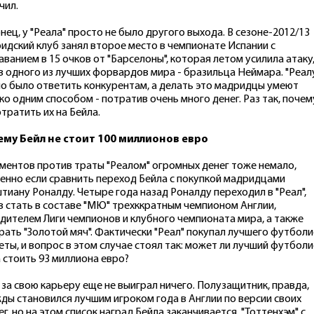
чил.
нец, у "Реала" просто не было другого выхода. В сезоне-2012/13
идский клуб занял второе место в чемпионате Испании с
аванием в 15 очков от "Барселоны", которая летом усилила атаку
в одного из лучших форвардов мира - бразильца Неймара. "Реал
о было ответить конкурентам, а делать это мадридцы умеют
ко одним способом - потратив очень много денег. Раз так, почем
отратить их на Бейла.
му Бейл не стоит 100 миллионов евро
ментов против траты "Реалом" огромных денег тоже немало,
енно если сравнить переход Бейла с покупкой мадридцами
тиану Роналду. Четыре года назад Роналду переходил в "Реал",
в стать в составе "МЮ" трехккратным чемпионом Англии,
дителем Лиги чемпионов и клубного чемпионата мира, а также
рать "Золотой мяч". Фактически "Реал" покупал лучшего футболи
еты, и вопрос в этом случае стоял так: может ли лучший футболи
 стоить 93 миллиона евро?
 за свою карьеру еще не выиграл ничего. Полузащитник, правда,
ды становился лучшим игроком года в Англии по версии своих
ег, но на этом список наград Бейла заканчивается. "Тоттенхэм" с