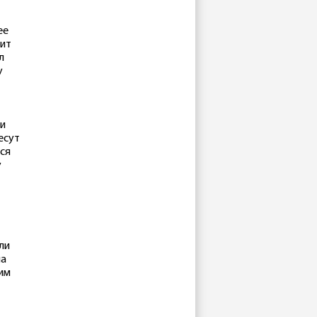
ее
оит
л
у
 и
есут
ся
у
ли
на
ким