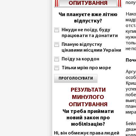
ОПИТУВАННЯ
полу
Чи плануєте вже літню
Нако
мадр
відпустку?
отст
Нікуди не поїду, буду
купи
працювати та донатити
нужн
толь
Планую відпустку
не п
цікавими місцями України
Поїду за кордон
Поче
Тільки мрію про море
Аргу
особ
ПРОГОЛОСУВАТИ
Криш
успе
РЕЗУЛЬТАТИ
побе
МИНУЛОГО
выиг
ОПИТУВАННЯ
план
Чи треба приймати
мира
новий закон про
мобілізацію?
Бейл
дваж
Ні, він обмежує права людей
колл