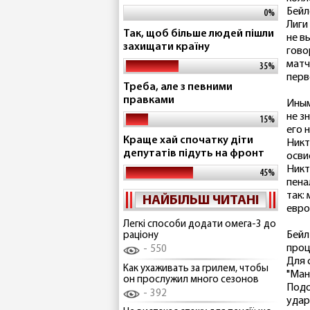
Бейл
0%
Лиги
Так, щоб більше людей пішли
не в
захищати країну
гово
матч
35%
перв
Треба, але з певними
правками
Иным
не з
15%
его 
Краще хай спочатку діти
Никт
депутатів підуть на фронт
осви
Никт
45%
пена
так:
НАЙБІЛЬШ ЧИТАНІ
евро
Легкі способи додати омега-3 до
Бейл
раціону
проц
550
Для 
Как ухаживать за грилем, чтобы
"Ман
он прослужил много сезонов
Подо
392
удар