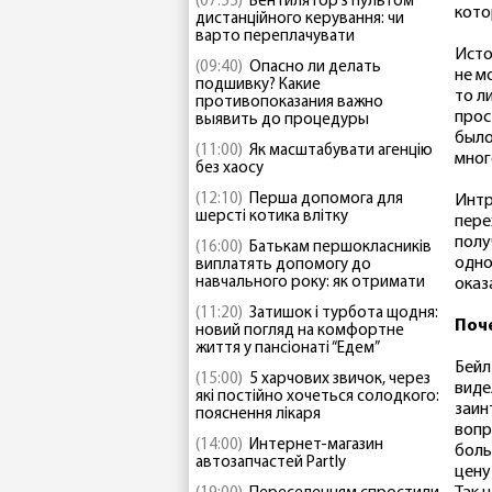
(07:55)
Вентилятор з пультом
кото
дистанційного керування: чи
варто переплачувати
Исто
(09:40)
Опасно ли делать
не м
подшивку? Какие
то л
противопоказания важно
прос
выявить до процедуры
было
(11:00)
Як масштабувати агенцію
мног
без хаосу
(12:10)
Перша допомога для
Интр
шерсті котика влітку
пере
полу
(16:00)
Батькам першокласників
одно
виплатять допомогу до
навчального року: як отримати
оказ
(11:20)
Затишок і турбота щодня:
Поч
новий погляд на комфортне
життя у пансіонаті “Едем”
Бейл
(15:00)
5 харчових звичок, через
виде
які постійно хочеться солодкого:
заин
пояснення лікаря
вопр
(14:00)
Интернет-магазин
боль
автозапчастей Partly
цену