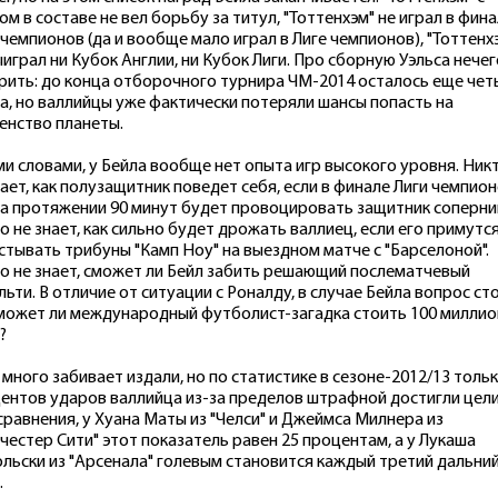
ом в составе не вел борьбу за титул, "Тоттенхэм" не играл в фин
 чемпионов (да и вообще мало играл в Лиге чемпионов), "Тоттенх
ыиграл ни Кубок Англии, ни Кубок Лиги. Про сборную Уэльса нечег
рить: до конца отборочного турнира ЧМ-2014 осталось еще че
а, но валлийцы уже фактически потеряли шансы попасть на
енство планеты.
и словами, у Бейла вообще нет опыта игр высокого уровня. Ник
нает, как полузащитник поведет себя, если в финале Лиги чемпио
на протяжении 90 минут будет провоцировать защитник соперни
о не знает, как сильно будет дрожать валлиец, если его примутс
стывать трибуны "Камп Ноу" на выездном матче с "Барселоной".
о не знает, сможет ли Бейл забить решающий послематчевый
льти. В отличие от ситуации с Роналду, в случае Бейла вопрос ст
 может ли международный футболист-загадка стоить 100 милли
?
 много забивает издали, но по статистике в сезоне-2012/13 тольк
ентов ударов валлийца из-за пределов штрафной достигли цели
сравнения, у Хуана Маты из "Челси" и Джеймса Милнера из
честер Сити" этот показатель равен 25 процентам, а у Лукаша
льски из "Арсенала" голевым становится каждый третий дальни
.