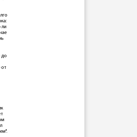
олго
ока:
 ли
чае
нь
й до
 от
ик
ет
ом
ал
ем".