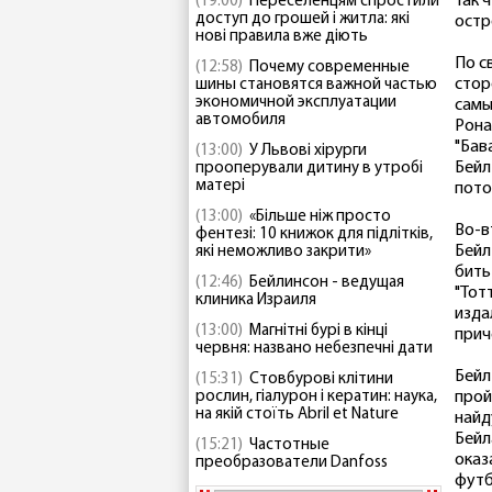
Так 
(19:00)
Переселенцям спростили
доступ до грошей і житла: які
остр
нові правила вже діють
По с
(12:58)
Почему современные
стор
шины становятся важной частью
экономичной эксплуатации
самы
автомобиля
Рона
"Бав
(13:00)
У Львові хірурги
Бейл
прооперували дитину в утробі
матері
пото
(13:00)
«Більше ніж просто
Во-в
фентезі: 10 книжок для підлітків,
Бейл
які неможливо закрити»
бить
(12:46)
Бейлинсон - ведущая
"Тот
клиника Израиля
изда
(13:00)
Магнітні бурі в кінці
прич
червня: названо небезпечні дати
Бейл
(15:31)
Стовбурові клітини
рослин, гіалурон і кератин: наука,
прой
на якій стоїть Abril et Nature
найд
Бейл
(15:21)
Частотные
оказ
преобразователи Danfoss
футб