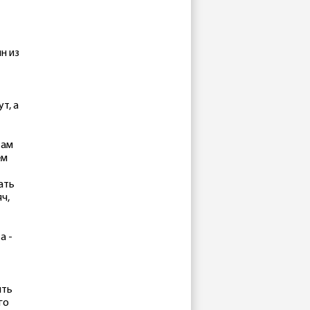
н из
т, а
там
ем
ать
ч,
а -
ить
го