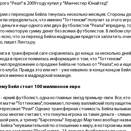
рого "Реал" в 2009 году купил у "Манчестер Юнайтед".
рия с переходом Бейла тянулась несколько месяцев. Стороны д
огли определиться, что именно "Тоттенхэм" получит за этого игр
и деньги и еще одного или двух футболистов "Реала" впридачу, то
то некоторую сумму денег без всяких футболистов. В любом слу
 ясно, что за переход Бейла мадридцам придется заплатить оче
о, пишет Лента.ру.
ига в трансферной саге сохранялась до конца: за несколько дне
хода в прессе появилась информация о том, что "Тоттенхэм"
чил предложение о продаже Бейла не только от "Реала", но и еще
го клуба. Правда это или нет - уже неважно: в конце концов Бейл
ался именно в мадридской команде.
ему Бейл стоит 100 миллионов евро
 - яркий футболист, одна из главных звезд премьер-лиги. Все, кто
л матчи "Тоттенхэма", понимают, почему валлийский полузащитн
тересовал "Реал". Однако трансферная стоимость Бейла вызыва
осы: многие считают, что покупка игрока за такие деньги - слишк
шой риск, а тренер "Барселоны" Херардо Мартино вообще назв
 Бейла "неуважительной по отношению к миру, в котором мы жив