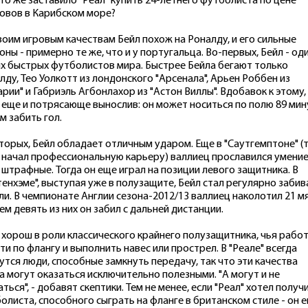
что же заставило "Реал" купить 24-летнего футболиста по цене
овов в Карибском море?
воим игровым качествам Бейл похож на Роналду, и его сильные
оны - примерно те же, что и у португальца. Во-первых, Бейл - оди
х быстрых футболистов мира. Быстрее Бейла бегают только
лду, Тео Уолкотт из лондонского "Арсенала", Арьен Роббен из
арии" и Габриэль Агбонлахор из "Астон Виллы". Вдобавок к этому,
 еще и потрясающе вынослив: он может носиться по полю 89 мину
м забить гол.
торых, Бейл обладает отличным ударом. Еще в "Саутгемптоне" (
 начал профессиональную карьеру) валлиец прославился умени
 штрафные. Тогда он еще играл на позиции левого защитника. В
тенхэме", выступая уже в полузащите, Бейл стал регулярно забив
ли. В чемпионате Англии сезона-2012/13 валлиец наколотил 21 мя
ем девять из них он забил с дальней дистанции.
 хорош в роли классического крайнего полузащитника, чья работ
ти по флангу и выполнить навес или прострел. В "Реале" всегда
утся люди, способные замкнуть передачу, так что эти качества
а могут оказаться исключительно полезными. "А могут и не
аться", - добавят скептики. Тем не менее, если "Реал" хотел получ
олиста, способного сыграть на фланге в британском стиле - он е