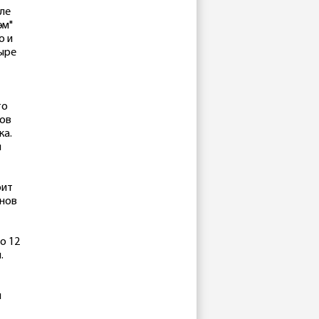
але
эм"
о и
тыре
то
нов
ка.
я
оит
онов
о 12
.
й