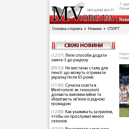
7 сер
Пятн
місцеві вісті
Нов
Головна сторінка
Новини
СПОРТ
СВІЖІ НОВИНИ
Перегл
(12:57)
Легкі способи додати
3 вере
омега-3 до раціону
(09:55)
Не вистачає стажу для
пенсії: що можуть отримати
українці після 65 років
(11:00)
Сучасна освіта в
Мелітополі: як технології
долають виклики війни та
зберігають зв'язок із рідною
громадою
(12:00)
Как ухаживать за грилем,
чтобы он прослужил много
сезонов