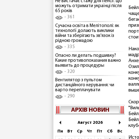
Не вистачає стажу для пенсії: що
можуть отримати українці після
Бейл
65 років
чаще
361
бега
приз
Сучасна освіта в Мелітополі: як
технології долають виклики
порт
війни та зберігають зв'язок із
стои
рідною громадою
335
Нако
мадр
Опасно ли делать подшивку?
Какие противопоказания важно
Анхе
выявить до процедуры
Озил
320
конк
конк
Вентилятор з пультом
валл
дистанційного керування: чи
выше
варто переплачувати
290
Скор
"Вил
АРХІВ НОВИН
Бейл
Бейл
Август 2026
клуб
Пн
Вт
Ср
Чт
Пт
Сб
Вс
Исто