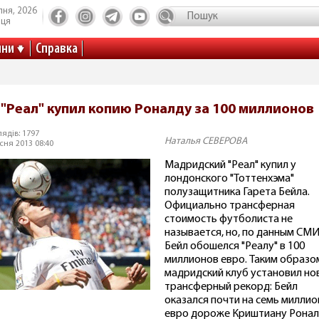
пня, 2026
иця
ини
Справка
"Реал" купил копию Роналду за 100 миллионов
ядів: 1797
Наталья СЕВЕРОВА
сня 2013 08:40
Мадридский "Реал" купил у
лондонского "Тоттенхэма"
полузащитника Гарета Бейла.
Официально трансферная
стоимость футболиста не
называется, но, по данным СМИ
Бейл обошелся "Реалу" в 100
миллионов евро. Таким образо
мадридский клуб установил но
трансферный рекорд: Бейл
оказался почти на семь милли
евро дороже Криштиану Ронал