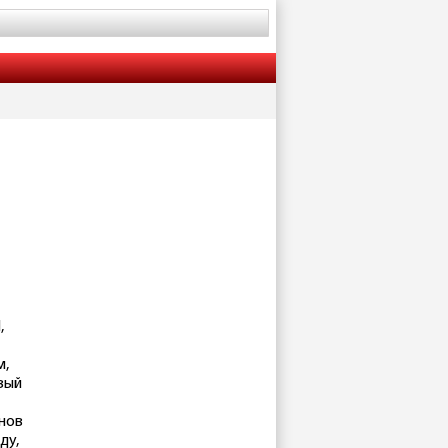
,
м,
вый
онов
ду,