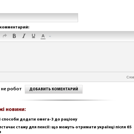
комментарий:
Слов
 не робот
ДОБАВИТЬ КОМЕНТАРИЙ
жі новини:
і способи додати омега-3 до раціону
истачає стажу для пенсії: що можуть отримати українці після 65
в