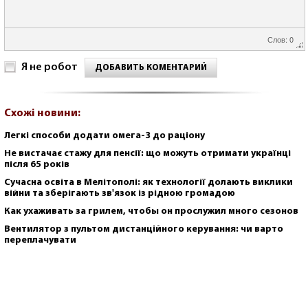
Слов: 0
Я не робот
ДОБАВИТЬ КОМЕНТАРИЙ
Схожі новини:
Легкі способи додати омега-3 до раціону
Не вистачає стажу для пенсії: що можуть отримати українці
після 65 років
Сучасна освіта в Мелітополі: як технології долають виклики
війни та зберігають зв'язок із рідною громадою
Как ухаживать за грилем, чтобы он прослужил много сезонов
Вентилятор з пультом дистанційного керування: чи варто
переплачувати