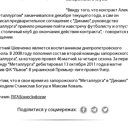
"Ввиду того, что контракт Але
еталлургом" заканчивался в декабре текущего года, а сам он
исал предварительное соглашение с "Динамо", руководство
аллурга" приняло решение пойти навстречу футболисту и отпус
в столичный клуб до окончания действия контракта", - говорится 
щении.
етний Шевченко является воспитанником днепропетровского
ола. В 2008 году пополнил состав второй команды запорожског
аллурга", за которую провел 46 матчей за четыре сезона. За пер
нду "Металлурга" дебютировал 13 октября 2011 года в матче
ив ФК "Львов". В украинской Премьер-лиге провел 9 игр.
тим, что в свое время из запорожского "Металлурга" в "Динамо"
ходили Станислав Богуш и Максим Коваль.
чник:
ЛIГАБiзнесIнформ
Поділитися у соцмережах: