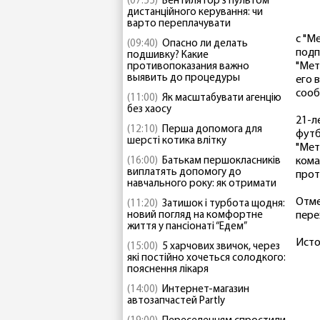
(07:55)
Вентилятор з пультом
дистанційного керування: чи
варто переплачувати
с "М
(09:40)
Опасно ли делать
подп
подшивку? Какие
"Мет
противопоказания важно
выявить до процедуры
его 
сооб
(11:00)
Як масштабувати агенцію
без хаосу
21-л
(12:10)
Перша допомога для
футб
шерсті котика влітку
"Мет
(16:00)
Батькам першокласників
кома
виплатять допомогу до
прот
навчального року: як отримати
Отме
(11:20)
Затишок і турбота щодня:
новий погляд на комфортне
пере
життя у пансіонаті “Едем”
Исто
(15:00)
5 харчових звичок, через
які постійно хочеться солодкого:
пояснення лікаря
(14:00)
Интернет-магазин
автозапчастей Partly