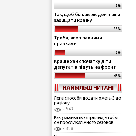
0%
Так, щоб більше людей пішли
захищати країну
35%
Треба, але з певними
правками
15%
Краще хай спочатку діти
депутатів підуть на фронт
45%
НАЙБІЛЬШ ЧИТАНІ
Легкі способи додати омега-3 до
раціону
543
Как ухаживать за грилем, чтобы
он прослужил много сезонов
388