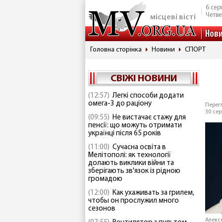
6 сер
Четве
місцеві вісті
Нов
Головна сторінка
Новини
СПОРТ
СВІЖІ НОВИНИ
(12:57)
Легкі способи додати
омега-3 до раціону
Перегл
30 сер
(09:55)
Не вистачає стажу для
пенсії: що можуть отримати
українці після 65 років
(11:00)
Сучасна освіта в
Мелітополі: як технології
долають виклики війни та
зберігають зв'язок із рідною
громадою
(12:00)
Как ухаживать за грилем,
чтобы он прослужил много
сезонов
Алекс