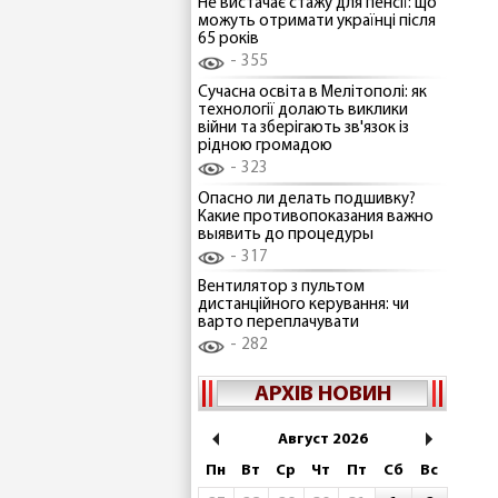
Не вистачає стажу для пенсії: що
можуть отримати українці після
65 років
355
Сучасна освіта в Мелітополі: як
технології долають виклики
війни та зберігають зв'язок із
рідною громадою
323
Опасно ли делать подшивку?
Какие противопоказания важно
выявить до процедуры
317
Вентилятор з пультом
дистанційного керування: чи
варто переплачувати
282
АРХІВ НОВИН
Август 2026
Пн
Вт
Ср
Чт
Пт
Сб
Вс