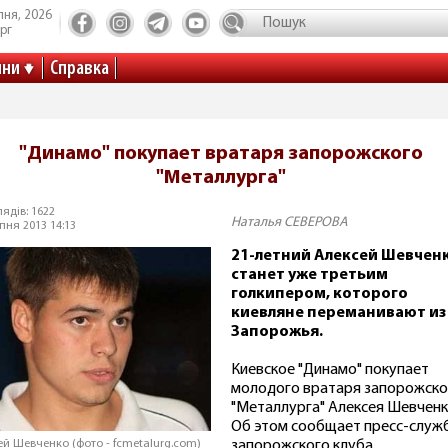
пня, 2026
рг
ини
Справка
"Динамо" покупает вратаря запорожского
"Металлурга"
ядів: 1622
Наталья СЕВЕРОВА
пня 2013 14:13
21-летний Алексей Шевчен
станет уже третьим
голкипером, которого
киевляне переманивают из
Запорожья.
Киевское "Динамо" покупает
молодого вратаря запорожско
"Металлурга" Алексея Шевченк
Об этом сообщает пресс-служ
запорожского клуба.
ей Шевченко (фото - fcmetalurg.com)