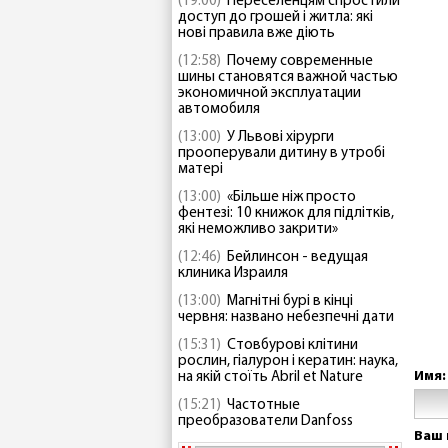
(19:00)
Переселенцям спростили
доступ до грошей і житла: які
нові правила вже діють
(12:58)
Почему современные
шины становятся важной частью
экономичной эксплуатации
автомобиля
(13:00)
У Львові хірурги
прооперували дитину в утробі
матері
(13:00)
«Більше ніж просто
фентезі: 10 книжок для підлітків,
які неможливо закрити»
(12:46)
Бейлинсон - ведущая
клиника Израиля
(13:00)
Магнітні бурі в кінці
червня: названо небезпечні дати
(15:31)
Стовбурові клітини
рослин, гіалурон і кератин: наука,
Имя:
на якій стоїть Abril et Nature
(15:21)
Частотные
преобразователи Danfoss
Ваш 