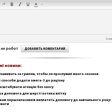
Слов
 не робот
ДОБАВИТЬ КОМЕНТАРИЙ
жі новини:
ухаживать за грилем, чтобы он прослужил много сезонов
і способи додати омега-3 до раціону
асштабувати агенцію без хаосу
а допомога для шерсті котика влітку
кам першокласників виплатять допомогу до навчального року: 
имати