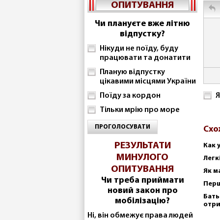
ОПИТУВАННЯ
Чи плануєте вже літню
відпустку?
Нікуди не поїду, буду
працювати та донатити
Планую відпустку
цікавими місцями України
Поїду за кордон
Я
Тільки мрію про море
ПРОГОЛОСУВАТИ
Схо
РЕЗУЛЬТАТИ
Как 
МИНУЛОГО
Легк
ОПИТУВАННЯ
Як м
Чи треба приймати
Перш
новий закон про
Бать
мобілізацію?
отр
Ні, він обмежує права людей