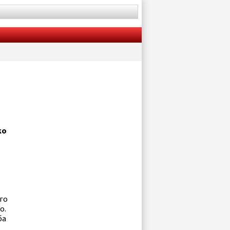
ко
го
о.
ба