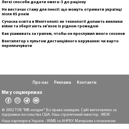
Легкі способи додати омега-3 до раціону
Не вистачає стажу для пенсії: що можуть отримати українці
після 65 років
Сучасна освіта в Мелітополі: як технології долають виклики
війни та зберігають зв'язок із рідною громадою
Как ухаживать за грилем, чтобы он прослужил много сезонов
Вентилятор з пультом дистанційного керування: чи варто
переплачувати
Про нас
Реклама
Контакти
Ми у соцмережах
© 2002 ТОВ "МВ-холдінг" Всі права захищені. Сайт виготовлено за
підтримки посольства США. Наш стратегічний інвестор - MDIF.
Наші партнери в Україні - УАМБ та АНРВУ. Матеріали з позначкою
"Реклама" та "*" розміщуються на правах реклами.