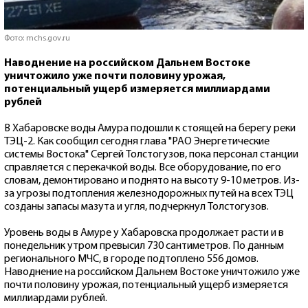
Фото: mchs.gov.ru
Наводнение на российском Дальнем Востоке
уничтожило уже почти половину урожая,
потенциальный ущерб измеряется миллиардами
рублей
В Хабаровске воды Амура подошли к стоящей на берегу реки
ТЭЦ-2. Как сообщил сегодня глава "РАО Энергетические
системы Востока" Сергей Толстогузов, пока персонал станции
справляется с перекачкой воды. Все оборудование, по его
словам, демонтировано и поднято на высоту 9-10 метров. Из-
за угрозы подтопления железнодорожных путей на всех ТЭЦ
созданы запасы мазута и угля, подчеркнул Толстогузов.
Уровень воды в Амуре у Хабаровска продолжает расти и в
понедельник утром превысил 730 сантиметров. По данным
регионального МЧС, в городе подтоплено 556 домов.
Наводнение на российском Дальнем Востоке уничтожило уже
почти половину урожая, потенциальный ущерб измеряется
миллиардами рублей.