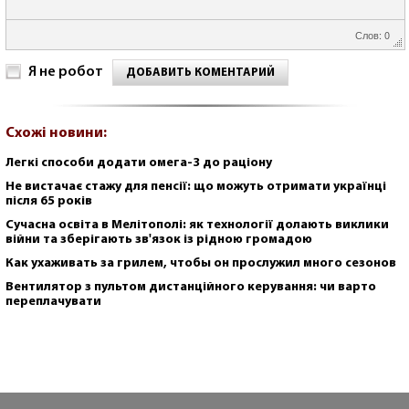
Слов: 0
Я не робот
ДОБАВИТЬ КОМЕНТАРИЙ
Схожі новини:
Легкі способи додати омега-3 до раціону
Не вистачає стажу для пенсії: що можуть отримати українці
після 65 років
Сучасна освіта в Мелітополі: як технології долають виклики
війни та зберігають зв'язок із рідною громадою
Как ухаживать за грилем, чтобы он прослужил много сезонов
Вентилятор з пультом дистанційного керування: чи варто
переплачувати