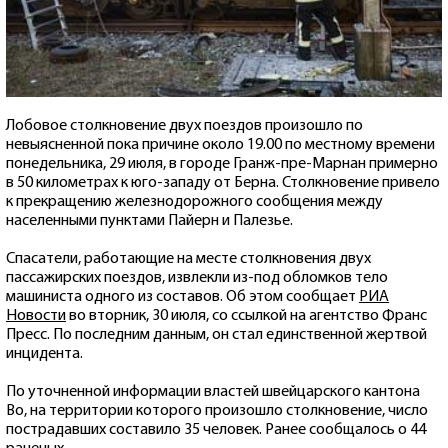
Лобовое столкновение двух поездов произошло по
невыясненной пока причине около 19.00 по местному времени
понедельника, 29 июля, в городе Гранж-пре-Марнан примерно
в 50 километрах к юго-западу от Берна. Столкновение привело
к прекращению железнодорожного сообщения между
населенными пунктами Пайерн и Палезье.
Спасатели, работающие на месте столкновения двух
пассажирских поездов, извлекли из-под обломков тело
машиниста одного из составов. Об этом сообщает
РИА
Новости
во вторник, 30 июля, со ссылкой на агентство Франс
Пресс. По последним данным, он стал единственной жертвой
инцидента.
По уточненной информации властей швейцарского кантона
Во, на территории которого произошло столкновение, число
пострадавших составило 35 человек. Ранее сообщалось о 44