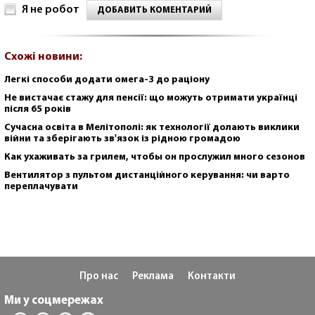
Я не робот
ДОБАВИТЬ КОМЕНТАРИЙ
Схожі новини:
Легкі способи додати омега-3 до раціону
Не вистачає стажу для пенсії: що можуть отримати українці
після 65 років
Сучасна освіта в Мелітополі: як технології долають виклики
війни та зберігають зв'язок із рідною громадою
Как ухаживать за грилем, чтобы он прослужил много сезонов
Вентилятор з пультом дистанційного керування: чи варто
переплачувати
Про нас
Реклама
Контакти
Ми у соцмережах