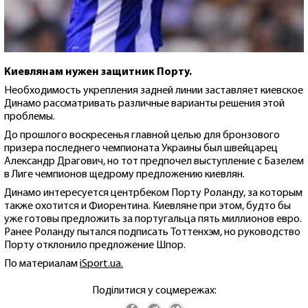
Киевлянам нужен защитник Порту.
Необходимость укрепления задней линии заставляет киевское
Динамо рассматривать различные варианты решения этой
проблемы.
До прошлого воскресенья главной целью для бронзового
призера последнего чемпионата Украины был швейцарец
Александр Драгович, но тот предпочел выступление с Базелем
в Лиге чемпионов щедрому предложению киевлян.
Динамо интересуется центрбеком Порту Роланду, за которым
также охотится и Фиорентина. Киевляне при этом, будто бы
уже готовы предложить за португальца пять миллионов евро.
Ранее Роланду пытался подписать Тоттенхэм, но руководство
Порту отклонило предложение Шпор.
По материалам
iSport.ua.
Поділитися у соцмережах: