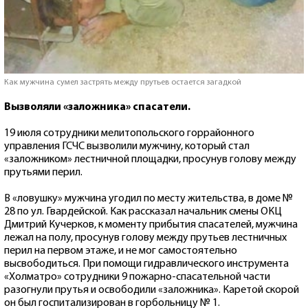
Как мужчина сумел застрять между прутьев остается загадкой
Вызволяли «заложника» спасатели.
19 июля сотрудники мелитопольского горрайонного
управления ГСЧС вызволили мужчину, который стал
«заложником» лестничной площадки, просунув голову между
прутьями перил.
В «ловушку» мужчина угодил по месту жительства, в доме №
28 по ул. Гвардейской. Как рассказал начальник смены ОКЦ
Дмитрий Кучерков, к моменту прибытия спасателей, мужчина
лежал на полу, просунув голову между прутьев лестничных
перил на первом этаже, и не мог самостоятельно
высвободиться. При помощи гидравлического инструмента
«Холматро» сотрудники 9 пожарно-спасательной части
разогнули прутья и освободили «заложника». Каретой скорой
он был госпитализирован в горбольницу № 1.