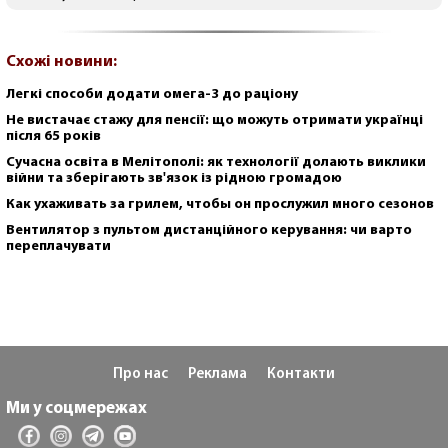
Схожі новини:
Легкі способи додати омега-3 до раціону
Не вистачає стажу для пенсії: що можуть отримати українці
після 65 років
Сучасна освіта в Мелітополі: як технології долають виклики
війни та зберігають зв'язок із рідною громадою
Как ухаживать за грилем, чтобы он прослужил много сезонов
Вентилятор з пультом дистанційного керування: чи варто
переплачувати
Про нас
Реклама
Контакти
Ми у соцмережах