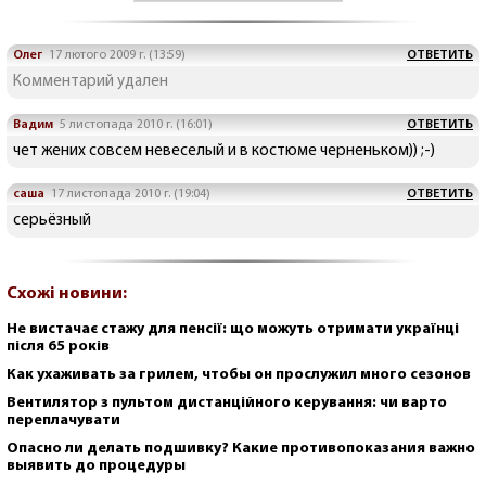
Олег
17 лютого 2009 г. (13:59)
ОТВЕТИТЬ
Комментарий удален
Вадим
5 листопада 2010 г. (16:01)
ОТВЕТИТЬ
чет жених совсем невеселый и в костюме черненьком)) ;-)
саша
17 листопада 2010 г. (19:04)
ОТВЕТИТЬ
серьёзный
Схожі новини:
Не вистачає стажу для пенсії: що можуть отримати українці
після 65 років
Как ухаживать за грилем, чтобы он прослужил много сезонов
Вентилятор з пультом дистанційного керування: чи варто
переплачувати
Опасно ли делать подшивку? Какие противопоказания важно
выявить до процедуры