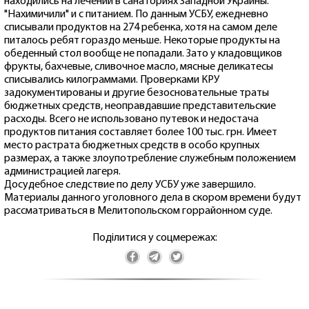
находились на лечении в санаториях Западной Украины.
"Нахимичили" и с питанием. По данным УСБУ, ежедневно
списывали продуктов на 274 ребенка, хотя на самом деле
питалось ребят гораздо меньше. Некоторые продукты на
обеденный стол вообще не попадали. Зато у кладовщиков
фрукты, бахчевые, сливочное масло, мясные деликатесы
списывались килограммами. Проверками КРУ
задокументированы и другие безосновательные траты
бюджетных средств, неоправдавшие представительские
расходы. Всего не использовано путевок и недостача
продуктов питания составляет более 100 тыс. грн. Имеет
место растрата бюджетных средств в особо крупных
размерах, а также злоупотребление служебным положением
администрацией лагеря.
Досудебное следствие по делу УСБУ уже завершило.
Материалы данного уголовного дела в скором времени будут
рассматриваться в Мелитопольском горрайонном суде.
Поділитися у соцмережах: