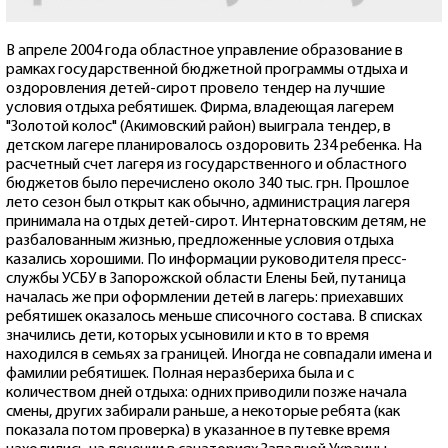
В апреле 2004 года областное управление образование в
рамках государственной бюджетной программы отдыха и
оздоровления детей-сирот провело тендер на лучшие
условия отдыха ребятишек. Фирма, владеющая лагерем
"Золотой колос" (Акимовский район) выиграла тендер, в
детском лагере планировалось оздоровить 234 ребенка. На
расчетный счет лагеря из государственного и областного
бюджетов было перечислено около 340 тыс. грн. Прошлое
лето сезон был открыт как обычно, администрация лагеря
принимала на отдых детей-сирот. Интернатовским детям, не
разбалованным жизнью, предложенные условия отдыха
казались хорошими. По информации руководителя пресс-
службы УСБУ в Запорожской области Елены Бей, путаница
началась же при оформлении детей в лагерь: приехавших
ребятишек оказалось меньше списочного состава. В списках
значились дети, которых усыновили и кто в то время
находился в семьях за границей. Иногда не совпадали имена и
фамилии ребятишек. Полная неразбериха была и с
количеством дней отдыха: одних приводили позже начала
смены, других забирали раньше, а некоторые ребята (как
показала потом проверка) в указанное в путевке время