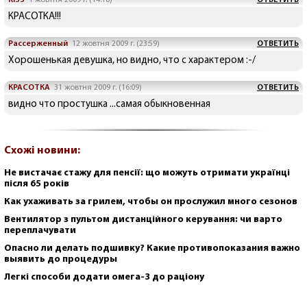
KISS
1 жовтня 2009 г. (14:18)
ОТВЕТИТЬ
КРАСОТКА!!!
Рассерженный
12 жовтня 2009 г. (23:59)
ОТВЕТИТЬ
Хорошенькая девушка, но видно, что с характером :-/
КРАСОТКА
31 жовтня 2009 г. (16:09)
ОТВЕТИТЬ
видно что простушка ...самая обыкновенная
Схожі новини:
Не вистачає стажу для пенсії: що можуть отримати українці
після 65 років
Как ухаживать за грилем, чтобы он прослужил много сезонов
Вентилятор з пультом дистанційного керування: чи варто
переплачувати
Опасно ли делать подшивку? Какие противопоказания важно
выявить до процедуры
Легкі способи додати омега-3 до раціону