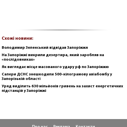
Схожі новини:
Володимир Зеленський відвідав Запоріжжя
На Запоріжжі викрили дезертира, який заробляв на
«послідовниках»
Як виглядає місце масованого удару рф по Запоріжжю
Сапери ДСНС знешкодили 500-кілограмову авіабомбу у
Запорізькій області
Уряд виділить 630 мільйонів гривень на захист енергетичних
підстанцій у Запоріжжі