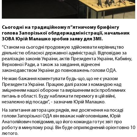
Сьогодні на традиційному п“ятничому брифінгу
голова Запорізької облдержадміністрації, начальник
ЗОВА Юрій Малашко зробив заяву для ЗМІ.
“Станом на сьогодні продовжую здійснювати керівництво
діяльністю обласної державної адміністрації. Відповідаю за
реалізацію законів України, актів Президента України, Кабміну,
Верховної Ради, а також за завдання, віднесені
законодавством України до повноважень голови ОДА.
Не маю бажання коментувати будь-що, що не є указом
Президента України. Працюю далі разом з командою над
зміцненням нашої оборони та вирішенням всіх проблемних
питань в області. Буду наближати перемогу в цій війні,
незалежно від посади”, - зазначив Юрій Малашко.
На запитання автора цих рядків, яке досягнення на посаді
голови Запорізької ОДА він вважає найголовнішим, Юрій
Анатолійович повідомив, що його команда готує звіт про
роботу в минулому році. Він буде оприлюднений орієнтовно 10
лютого.