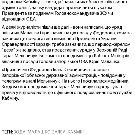
поданням Кабміну. І є посада “начальник обласної військової
адміністрації”, на яку кандидат призначається указом
Президента за поданням Головнокомандувача ЗСУ чи
відповідної ОДА.
А деякі журналісти пішли ще далі - вони написали, що уряд
звільнив Малашка і призначив на цю посаду Федорова, хоча за
законом це прерогатива виключно Президента України.
Справедливості заради треба зазначити, що першоджерелом
“дези”, як не дивно, став представник уряду у Верховній Раді
Тарас Мельничук. Бо саме він повідомив, що Кабінет Міністрів
звільнив з посади голови Запорізької ОВА Юрія Малашка.
«Призначено Федорова Івана Сергійовича головою
Запорізької обласної державної адміністрації, - повідомив у
телеграм-каналі Мельничук. На нього і посилалися медійники.
Згодом своє повідомлення Тарас Мельничук відредагував -
привів у відповідність до офіційного повідомлення пресслужби
Кабміну.
ТЕГИ:
ЗОДА
,
МАЛАШКО
,
ЗАЯВА
,
КАБМІН