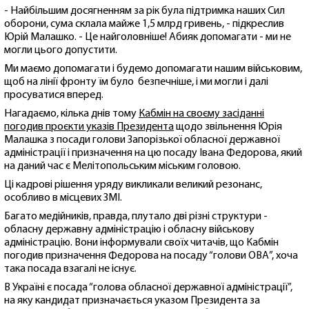
- Найбільшим досягненням за рік була підтримка наших Сил
оборони, сума склала майже 1,5 млрд гривень, - підкреслив
Юрій Малашко. - Це найголовніше! Абияк допомагати - ми не
могли цього допустити.
Ми маємо допомагати і будемо допомагати нашим військовим,
щоб на лінії фронту їм було безпечніше, і ми могли і далі
просуватися вперед.
Нагадаємо, кілька днів тому
Кабмін на своєму засіданні
погодив проєкти указів Президента
щодо звільнення Юрія
Малашка з посади голови Запорізької обласної державної
адміністрації і призначення на цю посаду Івана Федорова, який
на даний час є Мелітопольським міським головою.
Ці кадрові рішення уряду викликали великий резонанс,
особливо в місцевих ЗМІ.
Багато медійників, правда, плутало дві різні структури -
обласну державну адміністрацію і обласну військову
адміністрацію. Вони інформували своїх читачів, що Кабмін
погодив призначення Федорова на посаду “голови ОВА”, хоча
така посада взагалі не існує.
В Україні є посада “голова обласної державної адміністрації”,
на яку кандидат призначається указом Президента за