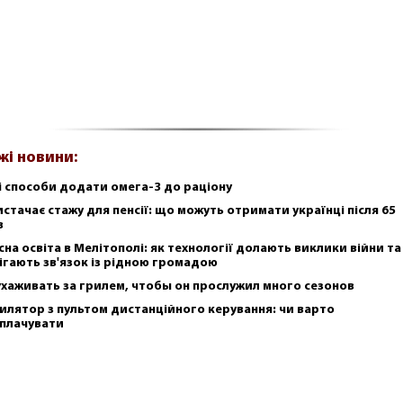
жі новини:
і способи додати омега-3 до раціону
истачає стажу для пенсії: що можуть отримати українці після 65
в
сна освіта в Мелітополі: як технології долають виклики війни та
ігають зв'язок із рідною громадою
ухаживать за грилем, чтобы он прослужил много сезонов
илятор з пультом дистанційного керування: чи варто
плачувати