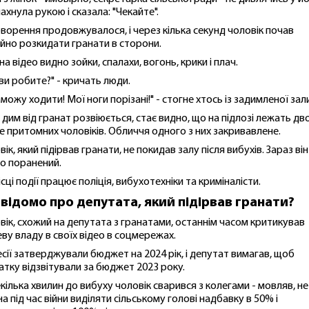
махнула рукою і сказала: "Чекайте".
ворення продовжувалося, і через кілька секунд чоловік почав
ійно розкидати гранати в сторони.
на відео видно зойки, спалахи, вогонь, крики і плач.
ви робите?" - кричать люди.
 можу ходити! Мої ноги порізані!" - стогне хтось із задимленої зал
 дим від гранат розвіюється, стає видно, що на підлозі лежать дв
е притомних чоловіків. Обличчя одного з них закривавлене.
ік, який підірвав гранати, не покидав залу після вибухів. Зараз він
о поранений.
сці події працює поліція, вибухотехніки та криміналісти.
відомо про депутата, який підірвав гранати?
вік, схожий на депутата з гранатами, останнім часом критикував
еву владу в своїх відео в соцмережах.
есії затверджували бюджет на 2024 рік, і депутат вимагав, щоб
атку відзвітували за бюджет 2023 року.
екілька хвилин до вибуху чоловік сварився з колегами - мовляв, не
а під час війни виділяти сільському голові надбавку в 50% і