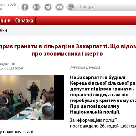
пня, 2026
та
ини
Справка
аїни
дрив гранати в сільраді на Закарпатті. Що відо
про зловмисника і жертв
ядів: 838
Максим Денісов
дня 2023 08:50
На Закарпатті в будівлі
Керецьківської сільської р
депутат підірвав гранати -
поранені люди, а сам він
перебуває у критичному ста
Про це повідомили у
Національній поліції.
За інформацією поліції,
постраждало 26 людей, шестер
 у важкому стані.