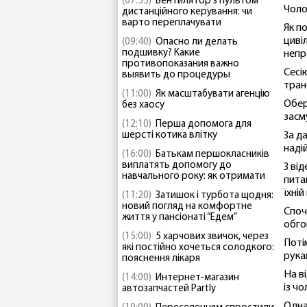
(07:55)
Вентилятор з пультом
Чоло
дистанційного керування: чи
варто переплачувати
Як п
циві
(09:40)
Опасно ли делать
подшивку? Какие
непр
противопоказания важно
Сесі
выявить до процедуры
тран
(11:00)
Як масштабувати агенцію
Обер
без хаосу
засм
(12:10)
Перша допомога для
шерсті котика влітку
За д
наді
(16:00)
Батькам першокласників
виплатять допомогу до
З ві
навчального року: як отримати
питан
їхній
(11:20)
Затишок і турбота щодня:
новий погляд на комфортне
Споч
життя у пансіонаті “Едем”
обго
(15:00)
5 харчових звичок, через
Поті
які постійно хочеться солодкого:
рука
пояснення лікаря
На в
(14:00)
Интернет-магазин
із чо
автозапчастей Partly
Одна