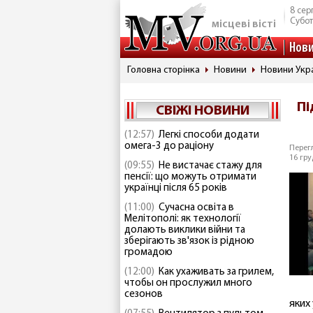
8 сер
Субо
місцеві вісті
Нов
Головна сторінка
Новини
Новини Укр
Пі
СВІЖІ НОВИНИ
(12:57)
Легкі способи додати
омега-3 до раціону
Перегл
16 гру
(09:55)
Не вистачає стажу для
пенсії: що можуть отримати
українці після 65 років
(11:00)
Сучасна освіта в
Мелітополі: як технології
долають виклики війни та
зберігають зв'язок із рідною
громадою
(12:00)
Как ухаживать за грилем,
чтобы он прослужил много
сезонов
яких