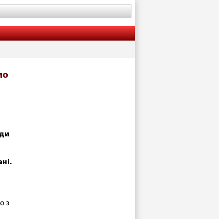
мо
ади
ні.
о з