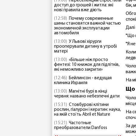
(19:00)
Переселенцям спростили
доступ до грошей і житла: які
бік, 
нові правила вже діють
Обго
(12:58)
Почему современные
спок
шины становятся важной частью
Далі 
экономичной эксплуатации
автомобиля
"Що 
(13:00)
У Львові хірурги
"Я не
прооперували дитину в утробі
матері
Коли
ледв
(13:00)
«Більше ніж просто
фентезі: 10 книжок для підлітків,
Чолов
які неможливо закрити»
важк
(12:46)
Бейлинсон - ведущая
На мі
клиника Израиля
Що 
(13:00)
Магнітні бурі в кінці
червня: названо небезпечні дати
Чоло
місц
(15:31)
Стовбурові клітини
рослин, гіалурон і кератин: наука,
На с
на якій стоїть Abril et Nature
споч
(15:21)
Частотные
За д
преобразователи Danfoss
можн