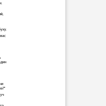
и.
ий,
уху.
 вас
ь
один
ючи
на?"
руч
ого