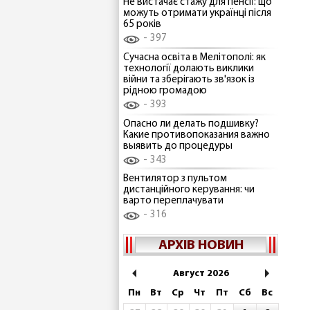
Не вистачає стажу для пенсії: що
можуть отримати українці після
65 років
397
Сучасна освіта в Мелітополі: як
технології долають виклики
війни та зберігають зв'язок із
рідною громадою
393
Опасно ли делать подшивку?
Какие противопоказания важно
выявить до процедуры
343
Вентилятор з пультом
дистанційного керування: чи
варто переплачувати
316
АРХІВ НОВИН
Август 2026
Пн
Вт
Ср
Чт
Пт
Сб
Вс