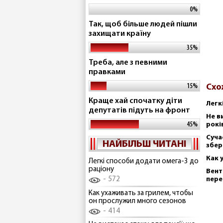
0%
Так, щоб більше людей пішли
захищати країну
35%
Треба, але з певними
правками
15%
Схо
Краще хай спочатку діти
Легк
депутатів підуть на фронт
Не в
45%
рокі
Суча
НАЙБІЛЬШ ЧИТАНІ
збер
Как 
Легкі способи додати омега-3 до
раціону
Вент
572
пере
Как ухаживать за грилем, чтобы
он прослужил много сезонов
414