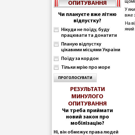
щомі
ОПИТУВАННЯ
У як
Чи плануєте вже літню
вже 
відпустку?
На в
який
Нікуди не поїду, буду
працювати та донатити
Планую відпустку
цікавими місцями України
Поїду за кордон
Тільки мрію про море
ПРОГОЛОСУВАТИ
РЕЗУЛЬТАТИ
МИНУЛОГО
ОПИТУВАННЯ
Чи треба приймати
новий закон про
мобілізацію?
Ні, він обмежує права людей