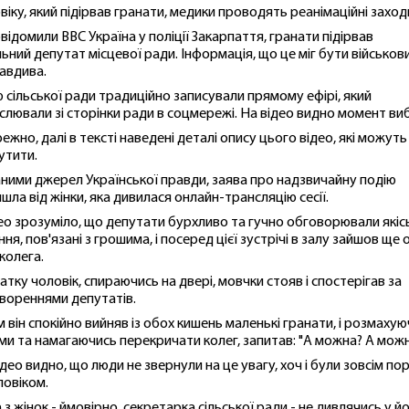
віку, який підірвав гранати, медики проводять реанімаційні заход
овідомили ВВС Україна у поліції Закарпаття, гранати підірвав
льний депутат місцевої ради. Інформація, що це міг бути військов
авдива.
ю сільської ради традиційно записували прямому ефірі, який
слювали зі сторінки ради в соцмережі. На відео видно момент виб
ежно, далі в тексті наведені деталі опису цього відео, які можуть
утити.
аними джерел Української правди, заява про надзвичайну подію
йшла від жінки, яка дивилася онлайн-трансляцію сесії.
део зрозуміло, що депутати бурхливо та гучно обговорювали якіс
ня, пов'язані з грошима, і посеред цієї зустрічі в залу зайшов ще 
 колега.
атку чоловік, спираючись на двері, мовчки стояв і спостерігав за
вореннями депутатів.
м він спокійно вийняв із обох кишень маленькі гранати, і розмаху
ми та намагаючись перекричати колег, запитав: "А можна? А мож
ідео видно, що люди не звернули на це увагу, хоч і були зовсім по
ловіком.
 з жінок - ймовірно, секретарка сільської ради - не дивлячись у й