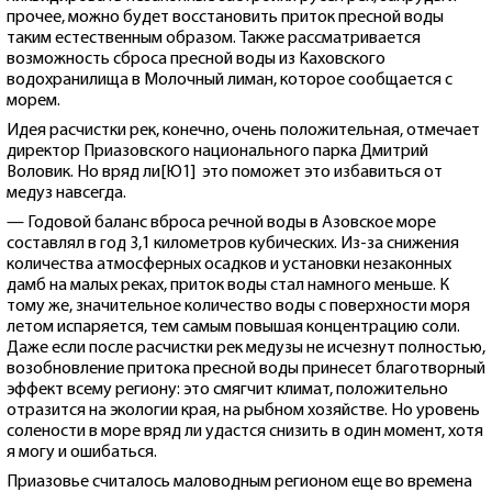
прочее, можно будет восстановить приток пресной воды
таким естественным образом. Также рассматривается
возможность сброса пресной воды из Каховского
водохранилища в Молочный лиман, которое сообщается с
морем.
Идея расчистки рек, конечно, очень положительная, отмечает
директор Приазовского национального парка Дмитрий
Воловик. Но вряд ли[Ю1] это поможет это избавиться от
медуз навсегда.
— Годовой баланс вброса речной воды в Азовское море
составлял в год 3,1 километров кубических. Из-за снижения
количества атмосферных осадков и установки незаконных
дамб на малых реках, приток воды стал намного меньше. К
тому же, значительное количество воды с поверхности моря
летом испаряется, тем самым повышая концентрацию соли.
Даже если после расчистки рек медузы не исчезнут полностью,
возобновление притока пресной воды принесет благотворный
эффект всему региону: это смягчит климат, положительно
отразится на экологии края, на рыбном хозяйстве. Но уровень
солености в море вряд ли удастся снизить в один момент, хотя
я могу и ошибаться.
Приазовье считалось маловодным регионом еще во времена