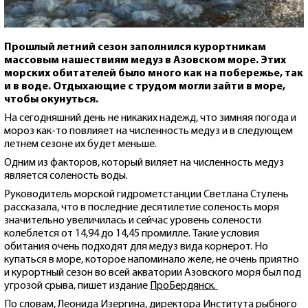
Прошлый летний сезон заполнился курортникам
массовым нашествиям медуз в Азовском море. Этих
морских обитателей было много как на побережье, так
и в воде. Отдыхающие с трудом могли зайти в море,
чтобы окунуться.
На сегодняшний день не никаких надежд, что зимняя погода и
мороз как-то повлияет на численность медуз и в следующем
летнем сезоне их будет меньше.
Одним из факторов, который виляет на численность медуз
является соленость воды.
Руководитель морской гидрометстанции Светлана Стулень
рассказала, что в последние десятилетие соленость моря
значительно увеличилась и сейчас уровень солености
колеблется от 14,94 до 14,45 промилле. Такие условия
обитания очень подходят для медуз вида корнерот. Но
купаться в море, которое напоминало желе, не очень приятно
и курортный сезон во всей акватории Азовского моря был под
угрозой срыва, пишет издание
ПроБердянск.
По словам, Леонида Изергина, директора Института рыбного