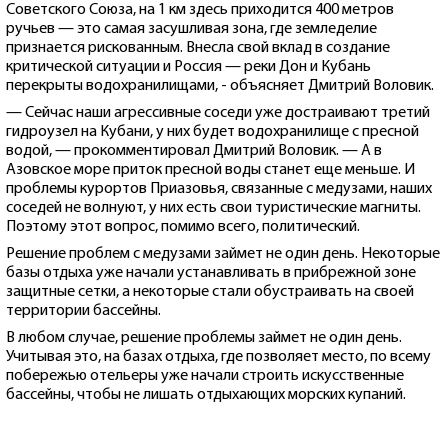
Советского Союза, на 1 км здесь приходится 400 метров
ручьев — это самая засушливая зона, где земледелие
признается рискованным. Внесла свой вклад в создание
критической ситуации и Россия — реки Дон и Кубань
перекрыты водохранилищами, - объясняет Дмитрий Воловик.
— Сейчас наши агрессивные соседи уже достраивают третий
гидроузел на Кубани, у них будет водохранилище с пресной
водой, — прокомментировал Дмитрий Воловик. — А в
Азовское море приток пресной воды станет еще меньше. И
проблемы курортов Приазовья, связанные с медузами, наших
соседей не волнуют, у них есть свои туристические магниты.
Поэтому этот вопрос, помимо всего, политический.
Решение проблем с медузами займет не один день. Некоторые
базы отдыха уже начали устанавливать в прибрежной зоне
защитные сетки, а некоторые стали обустраивать на своей
территории бассейны.
В любом случае, решение проблемы займет не один день.
Учитывая это, на базах отдыха, где позволяет место, по всему
побережью отельеры уже начали строить искусственные
бассейны, чтобы не лишать отдыхающих морских купаний.