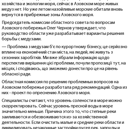
хозяйства и экологии моря, сейчас в Азовском море живых
медуз нет. Но уже летом назойливые морские обитали вновь
вернутся в прибрежные зоны Азовского моря.
Председатель комиссии областного совета по вопросам
Азовского побережья Олег Чернов утверждает, что
руководство области уже разрабатывает варианты решения
борьбы с медузами.
— Проблема з медузам б’є по курортному бізнесу, це серйозно
вплине на економічний стан міста, на людей, які живуть з
сезонних заробітків. Ми вже зібрали інформацію щодо
перспектив вирішення цієї проблеми, почули пропозиції тут, на
місцях, і сподіваюсь, що зможемо донести про це на рівень
обласної ради.
Областная комиссия по решению проблемных вопросов на
Азовском побережье разработала ряд рекомендаций. Одна из
них - проект по опреснению Азовского моря.
Специалисты считают, что уровень солености в море можно
скорректировать. Сейчас уровень пресной воды в море
значительно меньше. Причина этого то, что степные реки
заиливаются и обезвоживаются из-за хозяйственной
деятельности. Если очистить малые и средние реки области и
ликвидировать незаконные застройки русел рек, запруды и