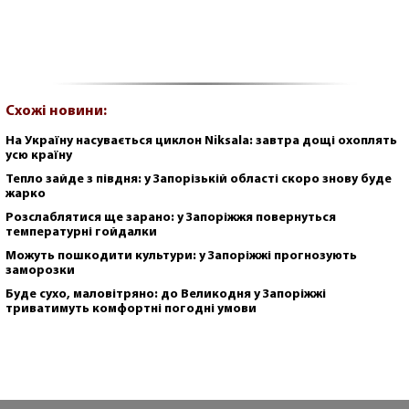
Схожі новини:
На Україну насувається циклон Niksala: завтра дощі охоплять
усю країну
Тепло зайде з півдня: у Запорізькій області скоро знову буде
жарко
Розслаблятися ще зарано: у Запоріжжя повернуться
температурні гойдалки
Можуть пошкодити культури: у Запоріжжі прогнозують
заморозки
Буде сухо, маловітряно: до Великодня у Запоріжжі
триватимуть комфортні погодні умови