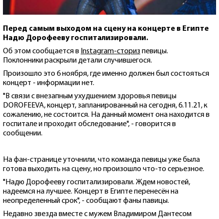
Перед самым выходом на сцену на концерте в Египте
Надю Дорофееву госпитализировали.
Об этом сообщается в
Instagram-сториз
певицы.
Поклонники раскрыли детали случившегося.
Произошло это 6 ноября, где именно должен был состояться
концерт - информации нет.
"В связи с внезапным ухудшением здоровья певицы
DOROFEEVA, концерт, запланированный на сегодня, 6.11.21, к
сожалению, не состоится. На данный момент она находится в
госпитале и проходит обследование", - говорится в
сообщении.
На фан-странице уточнили, что команда певицы уже была
готова выходить на сцену, но произошло что-то серьезное.
"Надю Дорофееву госпитализировали. Ждем новостей,
надеемся на лучшее. Концерт в Египте перенесён на
неопределенный срок", - сообщают фаны павицы.
Недавно звезда вместе с мужем Владимиром Дантесом