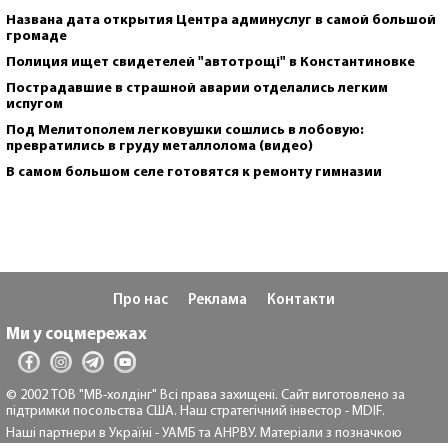
Названа дата открытия Центра админуслуг в самой большой
громаде
Полиция ищет свидетелей "автотрощі" в Константиновке
Пострадавшие в страшной аварии отделались легким
испугом
Под Мелитополем легковушки сошлись в лобовую:
превратились в груду металлолома (видео)
В самом большом селе готовятся к ремонту гимназии
Про нас
Реклама
Контакти
Ми у соцмережах
© 2002 ТОВ "МВ-холдінг" Всі права захищені. Сайт виготовлено за
підтримки посольства США. Наш стратегічний інвестор - MDIF.
Наші партнери в Україні - УАМБ та АНРВУ. Матеріали з позначкою