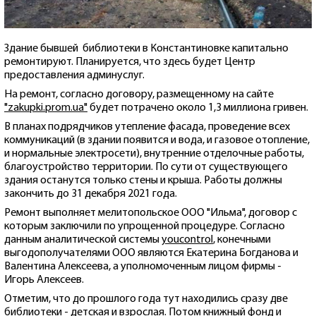
Здание бывшей библиотеки в Константиновке капитально
ремонтируют. Планируется, что здесь будет Центр
предоставления админуслуг.
На ремонт, согласно договору, размещенному на сайте
"zakupki.prom.ua"
будет потрачено около 1,3 миллиона гривен.
В планах подрядчиков утепление фасада, проведение всех
коммуникаций (в здании появится и вода, и газовое отопление,
и нормальные электросети), внутренние отделочные работы,
благоустройство территории. По сути от существующего
здания останутся только стены и крыша. Работы должны
закончить до 31 декабря 2021 года.
Ремонт выполняет мелитопольское ООО "Ильма", договор с
которым заключили по упрощенной процедуре. Согласно
данным аналитической системы
youcontrol
, конечными
выгодополучателями ООО являются Екатерина Богданова и
Валентина Алексеева, а уполномоченным лицом фирмы -
Игорь Алексеев.
Отметим, что до прошлого года тут находились сразу две
библиотеки - детская и взрослая. Потом книжный фонд и