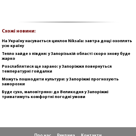
Схожі новини:
На Україну насувається циклон Niksala: завтра дощі охоплять
усю країну
Тепло зайде з півдня: у Запорізькій області скоро знову буде
жарко
Розслаблятися ще зарано: у Запоріжжя повернуться
температурні гойдалки
Можуть пошкодити культури: у Запоріжжі прогнозують
заморозки
Буде сухо, маловітряно: до Великодня у Запоріжжі
триватимуть комфортні погодні умови
Про нас
Реклама
Контакти