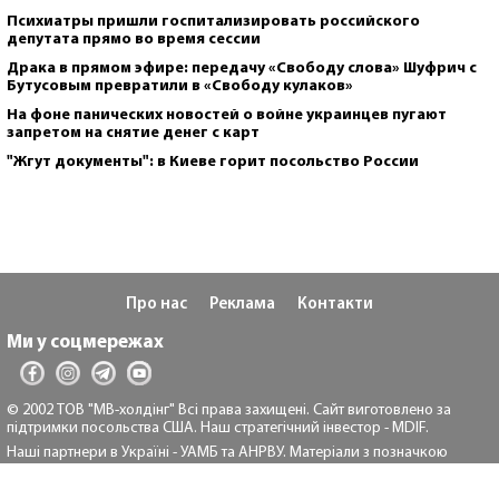
Психиатры пришли госпитализировать российского
депутата прямо во время сессии
Драка в прямом эфире: передачу «Свободу слова» Шуфрич с
Бутусовым превратили в «Свободу кулаков»
На фоне панических новостей о войне украинцев пугают
запретом на снятие денег с карт
"Жгут документы": в Киеве горит посольство России
Про нас
Реклама
Контакти
Ми у соцмережах
© 2002 ТОВ "МВ-холдінг" Всі права захищені. Сайт виготовлено за
підтримки посольства США. Наш стратегічний інвестор - MDIF.
Наші партнери в Україні - УАМБ та АНРВУ. Матеріали з позначкою
"Реклама" та "*" розміщуються на правах реклами.