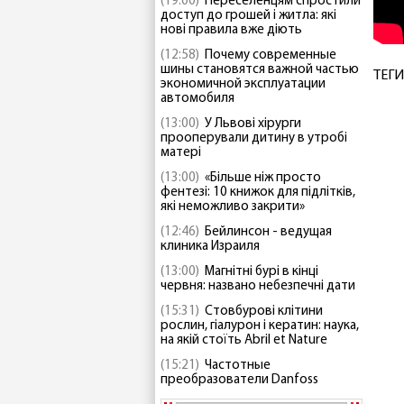
(19:00)
Переселенцям спростили
доступ до грошей і житла: які
нові правила вже діють
(12:58)
Почему современные
шины становятся важной частью
ТЕГИ
экономичной эксплуатации
автомобиля
(13:00)
У Львові хірурги
прооперували дитину в утробі
матері
(13:00)
«Більше ніж просто
фентезі: 10 книжок для підлітків,
які неможливо закрити»
(12:46)
Бейлинсон - ведущая
клиника Израиля
(13:00)
Магнітні бурі в кінці
червня: названо небезпечні дати
(15:31)
Стовбурові клітини
рослин, гіалурон і кератин: наука,
на якій стоїть Abril et Nature
(15:21)
Частотные
преобразователи Danfoss