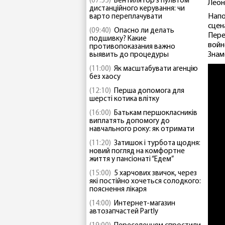
(07:55)
Вентилятор з пультом
Леон
дистанційного керування: чи
Напо
варто переплачувати
сцен
(09:40)
Опасно ли делать
Пере
подшивку? Какие
войн
противопоказания важно
Знам
выявить до процедуры
(11:00)
Як масштабувати агенцію
без хаосу
(12:10)
Перша допомога для
шерсті котика влітку
(16:00)
Батькам першокласників
виплатять допомогу до
навчального року: як отримати
(11:20)
Затишок і турбота щодня:
новий погляд на комфортне
життя у пансіонаті “Едем”
(15:00)
5 харчових звичок, через
які постійно хочеться солодкого:
пояснення лікаря
(14:00)
Интернет-магазин
автозапчастей Partly