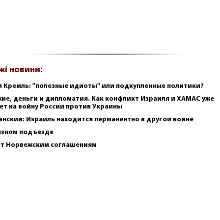
жі новини:
и Кремль: "полезные идиоты" или подкупленные политики?
ие, деньги и дипломатия. Как конфликт Израиля и ХАМАС уже
ет на войну России против Украины
нский: Израиль находится перманентно в другой войне
язном подъезде
ет Норвежским соглашениям