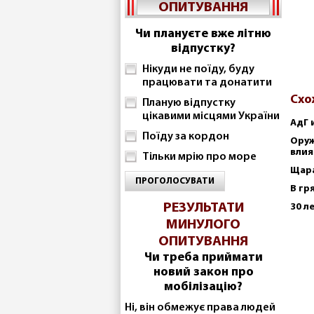
ОПИТУВАННЯ
Чи плануєте вже літню
відпустку?
Нікуди не поїду, буду
працювати та донатити
Схо
Планую відпустку
цікавими місцями України
АдГ 
Поїду за кордон
Оруж
влия
Тільки мрію про море
Щара
ПРОГОЛОСУВАТИ
В гр
РЕЗУЛЬТАТИ
30 л
МИНУЛОГО
ОПИТУВАННЯ
Чи треба приймати
новий закон про
мобілізацію?
Ні, він обмежує права людей