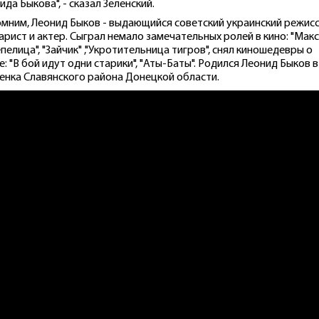
ида Быкова", - сказал Зеленский.
мним, Леонид Быков - выдающийся советский украинский режисс
арист и актер. Сыграл немало замечательных ролей в кино: "Мак
пелица", "Зайчик" ,"Укротительница тигров", снял киношедевры о
е: "В бой идут одни старики", "Аты-Баты". Родился Леонид Быков в 
енка Славянского района Донецкой области.