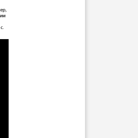
ер,
сим
с.