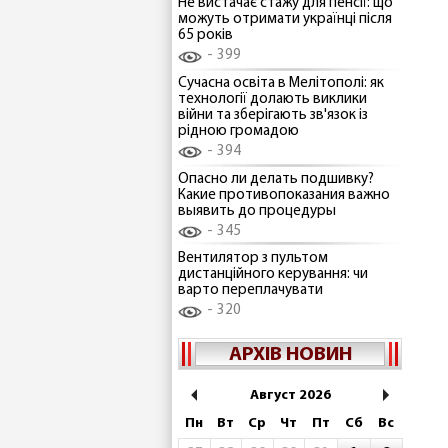
Не вистачає стажу для пенсії: що
можуть отримати українці після
65 років
399
Сучасна освіта в Мелітополі: як
технології долають виклики
війни та зберігають зв'язок із
рідною громадою
394
Опасно ли делать подшивку?
Какие противопоказания важно
выявить до процедуры
345
Вентилятор з пультом
дистанційного керування: чи
варто переплачувати
320
АРХІВ НОВИН
Август 2026
Пн
Вт
Ср
Чт
Пт
Сб
Вс