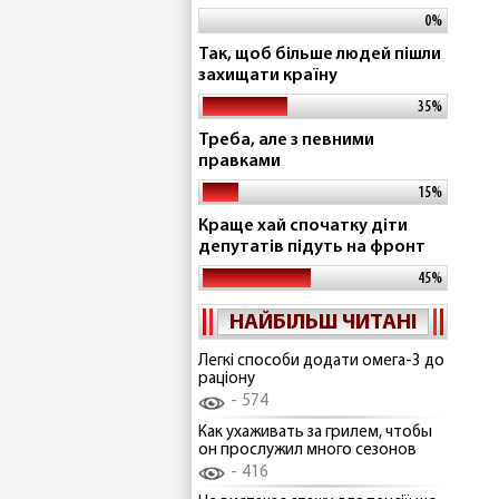
0%
Так, щоб більше людей пішли
захищати країну
35%
Треба, але з певними
правками
15%
Краще хай спочатку діти
депутатів підуть на фронт
45%
НАЙБІЛЬШ ЧИТАНІ
Легкі способи додати омега-3 до
раціону
574
Как ухаживать за грилем, чтобы
он прослужил много сезонов
416