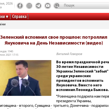
пня, 2026
та
ини
Справка
аїни
Зеленский вспомнил свое прошлое: потроллил
Януковича на День Независимости (видео)
ядів: 1945
Виталий Говоров
пня 2021 17:15
Во время праздничной реч
30-летие Независимости
Украины Зеленский "забыл"
среди украинских
президентов вспомнить
Януковича. Вместо него
вспомнил Леонида Быкова.
"Ровенщина подарила нам пер
президента Украины,
иговщина - второго, Сумщина - третьего, Донеччина - подарила