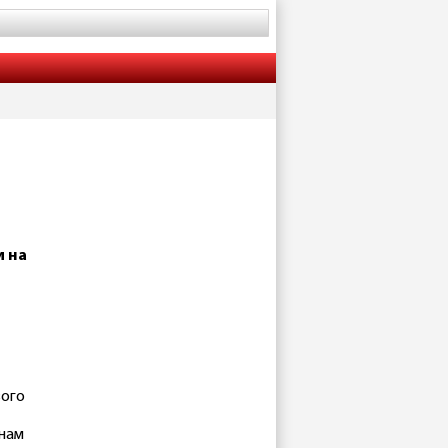
и на
вого
 нам