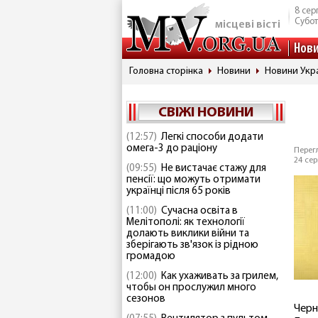
8 сер
Субо
місцеві вісті
Нов
Головна сторінка
Новини
Новини Укр
СВІЖІ НОВИНИ
(12:57)
Легкі способи додати
омега-3 до раціону
Перегл
24 сер
(09:55)
Не вистачає стажу для
пенсії: що можуть отримати
українці після 65 років
(11:00)
Сучасна освіта в
Мелітополі: як технології
долають виклики війни та
зберігають зв'язок із рідною
громадою
(12:00)
Как ухаживать за грилем,
чтобы он прослужил много
сезонов
Черн