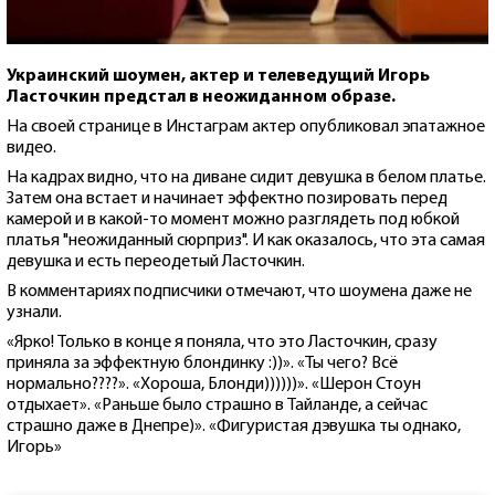
Украинский шоумен, актер и телеведущий Игорь
Ласточкин предстал в неожиданном образе.
На своей странице в Инстаграм актер опубликовал эпатажное
видео.
На кадрах видно, что на диване сидит девушка в белом платье.
Затем она встает и начинает эффектно позировать перед
камерой и в какой-то момент можно разглядеть под юбкой
платья "неожиданный сюрприз". И как оказалось, что эта самая
девушка и есть переодетый Ласточкин.
В комментариях подписчики отмечают, что шоумена даже не
узнали.
«Ярко! Только в конце я поняла, что это Ласточкин, сразу
приняла за эффектную блондинку :))». «Ты чего? Всё
нормально????». «Хороша, Блонди))))))». «Шерон Стоун
отдыхает». «Раньше было страшно в Тайланде, а сейчас
страшно даже в Днепре)». «Фигуристая дэвушка ты однако,
Игорь»