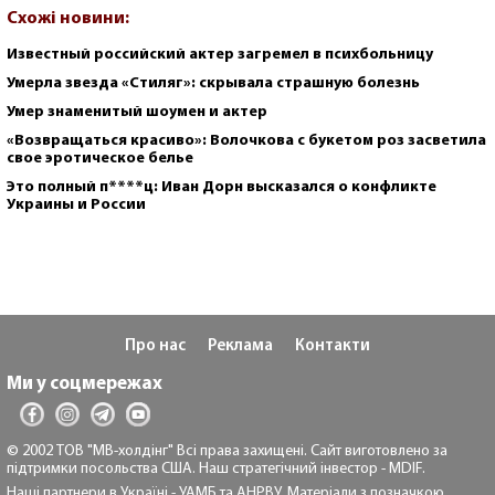
Схожі новини:
Известный российский актер загремел в психбольницу
Умерла звезда «Стиляг»: скрывала страшную болезнь
Умер знаменитый шоумен и актер
«Возвращаться красиво»: Волочкова с букетом роз засветила
свое эротическое белье
Это полный п****ц: Иван Дорн высказался о конфликте
Украины и России
Про нас
Реклама
Контакти
Ми у соцмережах
© 2002 ТОВ "МВ-холдінг" Всі права захищені. Сайт виготовлено за
підтримки посольства США. Наш стратегічний інвестор - MDIF.
Наші партнери в Україні - УАМБ та АНРВУ. Матеріали з позначкою