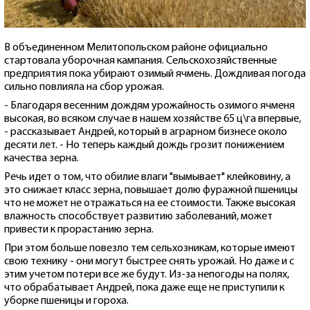
В объединенном Мелитопольском районе официально
стартовала уборочная кампания. Сельскохозяйственные
предприятия пока убирают озимый ячмень. Дождливая погода
сильно повлияла на сбор урожая.
- Благодаря весенним дождям урожайность озимого ячменя
высокая, во всяком случае в нашем хозяйстве 65 ц\га впервые,
- рассказывает Андрей, который в аграрном бизнесе около
десяти лет. - Но теперь каждый дождь грозит понижением
качества зерна.
Речь идет о том, что обилие влаги "вымывает" клейковину, а
это снижает класс зерна, повышает долю фуражной пшеницы
что не может не отражаться на ее стоимости. Также высокая
влажность способствует развитию заболеваний, может
привести к прорастанию зерна.
При этом больше повезло тем сельхозникам, которые имеют
свою технику - они могут быстрее снять урожай. Но даже и с
этим учетом потери все же будут. Из-за непогоды на полях,
что обрабатывает Андрей, пока даже еще не приступили к
уборке пшеницы и гороха.