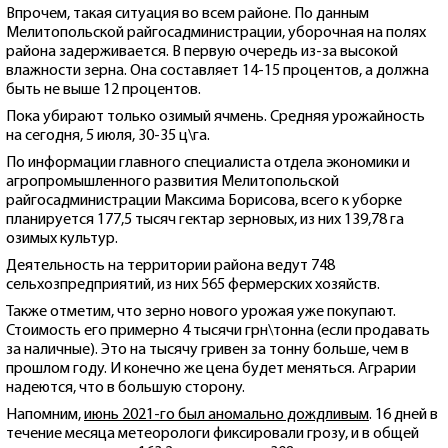
Впрочем, такая ситуация во всем районе. По данным
Мелитопольской райгосадминистрации, уборочная на полях
района задерживается. В первую очередь из-за высокой
влажности зерна. Она составляет 14-15 процентов, а должна
быть не выше 12 процентов.
Пока убирают только озимый ячмень. Средняя урожайность
на сегодня, 5 июля, 30-35 ц\га.
По информации главного специалиста отдела экономики и
агропромышленного развития Мелитопольской
райгосадминистрации Максима Борисова, всего к уборке
планируется 177,5 тысяч гектар зерновых, из них 139,78 га
озимых культур.
Деятельность на территории района ведут 748
сельхозпредприятий, из них 565 фермерских хозяйств.
Также отметим, что зерно нового урожая уже покупают.
Стоимость его примерно 4 тысячи грн\тонна (если продавать
за наличные). Это на тысячу гривен за тонну больше, чем в
прошлом году. И конечно же цена будет меняться. Аграрии
надеются, что в большую сторону.
Напомним,
июнь 2021-го был аномально дождливым
. 16 дней в
течение месяца метеорологи фиксировали грозу, и в общей