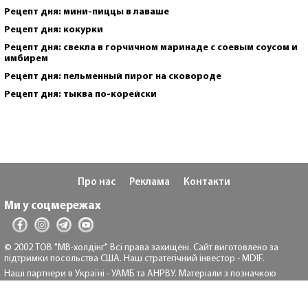
Рецепт дня: мини-пиццы в лаваше
Рецепт дня: кокурки
Рецепт дня: свекла в горчичном маринаде с соевым соусом и
имбирем
Рецепт дня: пельменный пирог на сковороде
Рецепт дня: тыква по-корейски
Про нас
Реклама
Контакти
Ми у соцмережах
© 2002 ТОВ "МВ-холдінг" Всі права захищені. Сайт виготовлено за
підтримки посольства США. Наш стратегічний інвестор - MDIF.
Наші партнери в Україні - УАМБ та АНРВУ. Матеріали з позначкою
"Реклама" та "*" розміщуються на правах реклами.