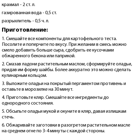
крахмал - 2 ст. л.
газированная вода - 0,5 ст.
разрыхлитель - 0,5 ч. л.
Приготовление:
1. Смешайте все компоненты для картофельного теста.
Посолите и поперчите по вкусу. При желании в смесь можно
смело добавить больше сыра, сдобрить ее кусочками
обжаренного бекона или паприкой.
2. Смазав ладони растительным маслом, сформируйте оладьи,
придав им форму шайбы. Более аккуратно это можно сделать
кулинарным кольцом.
3. Выложите оладьи на покрытый пергаментом противень и
оставьте в морозилке на 30 минут.
4. Приготовьте кляр. Смешайте все ингредиенты до
однородного состояния.
5. Обсыпьте оладьи мукой и окуните в кляр, давая излишкам
стечь.
6. Обжаривайте заготовки в разогретом растительном масле
на среднем огне по 3-4 минуты с каждой стороны.