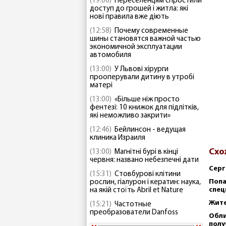
(19:00)
Переселенцям спростили
доступ до грошей і житла: які
нові правила вже діють
(12:58)
Почему современные
шины становятся важной частью
экономичной эксплуатации
автомобиля
(13:00)
У Львові хірурги
прооперували дитину в утробі
матері
(13:00)
«Більше ніж просто
фентезі: 10 книжок для підлітків,
які неможливо закрити»
(12:46)
Бейлинсон - ведущая
клиника Израиля
Схо
(13:00)
Магнітні бурі в кінці
червня: названо небезпечні дати
Серг
(15:31)
Стовбурові клітини
Попа
рослин, гіалурон і кератин: наука,
спец
на якій стоїть Abril et Nature
Жите
(15:21)
Частотные
преобразователи Danfoss
Обли
полу