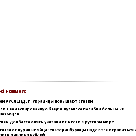
жі новини:
ей АУСЛЕНДЕР: Украинцы повышают ставки
ли в замаскированную базу: в Луганске погибли больше 20
назовцев
лям Донбасса опять указали их место в русском мире
зывают куриные яйца: екатеринбуржцы надеются отравиться 
чить миллион рублей