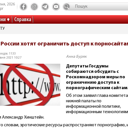
пня, 2026
рг
ини
Справка
ІТУ
 России хотят ограничить доступ к порносайта
ядів: 1133
Анна Буряк
вня 2021 10:27
Депутаты Госдумы
собираются обсудить с
Роскомнадзором меры по
ограничению доступа к
порнографическим сайтам
Об этом заявил глава комитета
нижней палаты по
информационной политике,
информационным технологиям
и Александр Хинштейн.
го словам, эротические ресурсы распространяют порнографию, и