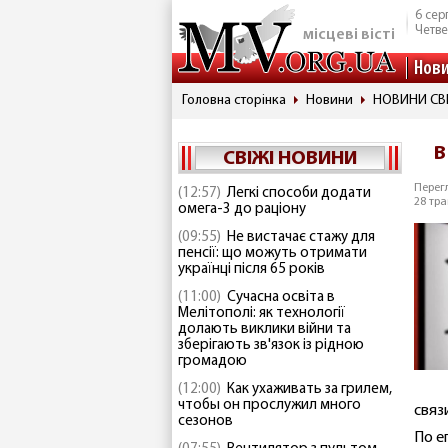
6 сер
Четве
місцеві вісті
Нов
Головна сторінка
Новини
НОВИНИ СВ
В
СВІЖІ НОВИНИ
Перегл
(12:57)
Легкі способи додати
28 тра
омега-3 до раціону
(09:55)
Не вистачає стажу для
пенсії: що можуть отримати
українці після 65 років
(11:00)
Сучасна освіта в
Мелітополі: як технології
долають виклики війни та
зберігають зв'язок із рідною
громадою
(12:00)
Как ухаживать за грилем,
чтобы он прослужил много
связ
сезонов
По е