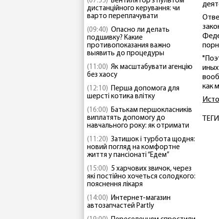
(07:55)
Вентилятор з пультом
деят
дистанційного керування: чи
варто переплачувати
Отве
зако
(09:40)
Опасно ли делать
Феде
подшивку? Какие
порн
противопоказания важно
выявить до процедуры
"Поэ
(11:00)
Як масштабувати агенцію
иных
без хаосу
вооб
как 
(12:10)
Перша допомога для
шерсті котика влітку
Исто
(16:00)
Батькам першокласників
виплатять допомогу до
ТЕГИ
навчального року: як отримати
(11:20)
Затишок і турбота щодня:
новий погляд на комфортне
життя у пансіонаті “Едем”
(15:00)
5 харчових звичок, через
які постійно хочеться солодкого:
пояснення лікаря
(14:00)
Интернет-магазин
автозапчастей Partly