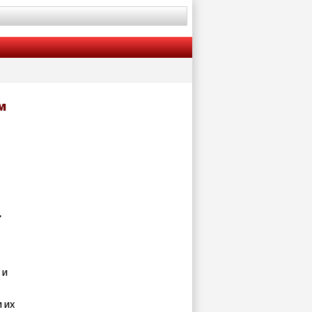
м
.
 и
 их