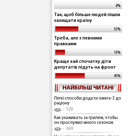
0%
Так, щоб більше людей пішли
захищати країну
35%
Треба, але з певними
правками
15%
Краще хай спочатку діти
депутатів підуть на фронт
45%
НАЙБІЛЬШ ЧИТАНІ
Легкі способи додати омега-3 до
раціону
520
Как ухаживать за грилем, чтобы
он прослужил много сезонов
369