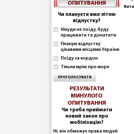
ОПИТУВАННЯ
Вита
Чи плануєте вже літню
відпустку?
Нікуди не поїду, буду
працювати та донатити
Планую відпустку
цікавими місцями України
Поїду за кордон
Тільки мрію про море
ПРОГОЛОСУВАТИ
РЕЗУЛЬТАТИ
МИНУЛОГО
ОПИТУВАННЯ
Чи треба приймати
новий закон про
мобілізацію?
Ні, він обмежує права людей