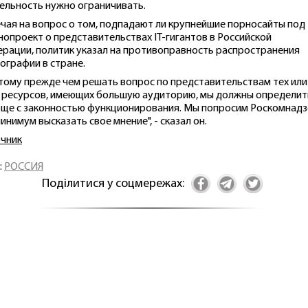
ельность нужно ограничивать.
чая на вопрос о том, подпадают ли крупнейшие порносайты под
нопроект о представительствах IT-гигантов в Российской
рации, политик указал на противоправность распространения
ографии в стране.
тому прежде чем решать вопрос по представительствам тех или
 ресурсов, имеющих большую аудиторию, мы должны определит
ще с законностью функционирования. Мы попросим Роскомнад
минимум высказать свое мнение", - сказал он.
чник
:
РОССИЯ
Поділитися у соцмережах: