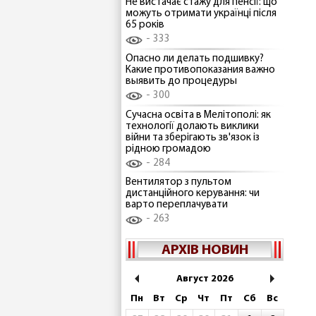
Не вистачає стажу для пенсії: що
можуть отримати українці після
65 років
333
Опасно ли делать подшивку?
Какие противопоказания важно
выявить до процедуры
300
Сучасна освіта в Мелітополі: як
технології долають виклики
війни та зберігають зв'язок із
рідною громадою
284
Вентилятор з пультом
дистанційного керування: чи
варто переплачувати
263
АРХІВ НОВИН
Август 2026
Пн
Вт
Ср
Чт
Пт
Сб
Вс