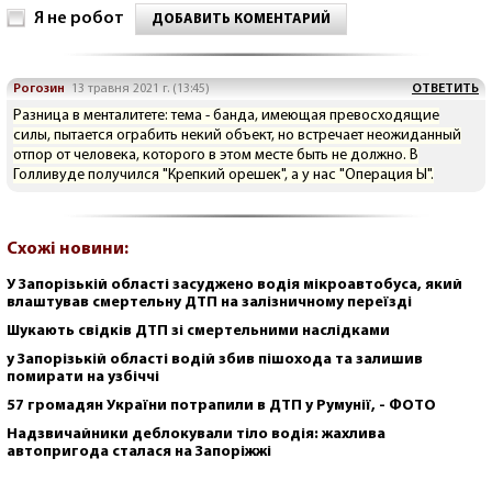
Я не робот
ДОБАВИТЬ КОМЕНТАРИЙ
Рогозин
13 травня 2021 г. (13:45)
ОТВЕТИТЬ
Разница в менталитете: тема - банда, имеющая превосходящие
силы, пытается ограбить некий объект, но встречает неожиданный
отпор от человека, которого в этом месте быть не должно. В
Голливуде получился "Крепкий орешек", а у нас "Операция Ы".
Схожі новини:
У Запорізькій області засуджено водія мікроавтобуса, який
влаштував смертельну ДТП на залізничному переїзді
Шукають свідків ДТП зі смертельними наслідками
у Запорізькій області водій збив пішохода та залишив
помирати на узбіччі
57 громадян України потрапили в ДТП у Румунії, - ФОТО
Надзвичайники деблокували тіло водія: жахлива
автопригода сталася на Запоріжжі