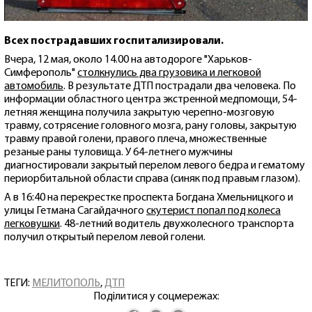
Всех пострадавших госпитализировали.
Вчера, 12 мая, около 14.00 на автодороге "Харьков-
Симферополь"
столкнулись два грузовика и легковой
автомобиль
. В результате ДТП пострадали два человека. По
информации областного центра экстренной медпомощи, 54-
летняя женщина получила закрытую черепно-мозговую
травму, сотрясение головного мозга, рану головы, закрытую
травму правой голени, правого плеча, множественные
резаные раны туловища. У 64-летнего мужчины
диагностировали закрытый перелом левого бедра и гематому
периорбитальной области справа (синяк под правым глазом).
А в 16:40 на перекрестке проспекта Богдана Хмельницкого и
улицы Гетмана Сагайдачного
скутерист попал под колеса
легковушки
. 48-летний водитель двухколесного транспорта
получил открытый перелом левой голени.
ТЕГИ:
МЕЛИТОПОЛЬ
,
ДТП
Поділитися у соцмережах: