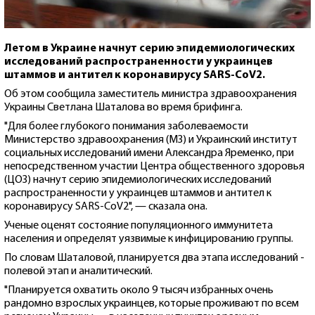
Летом в Украине начнут серию эпидемиологических
исследований распространенности у украинцев
штаммов и антител к коронавирусу SARS-CoV2.
Об этом сообщила заместитель министра здравоохранения
Украины Светлана Шаталова во время брифинга.
"Для более глубокого понимания заболеваемости
Министерство здравоохранения (МЗ) и Украинский институт
социальных исследований имени Александра Яременко, при
непосредственном участии Центра общественного здоровья
(ЦОЗ) начнут серию эпидемиологических исследований
распространенности у украинцев штаммов и антител к
коронавирусу SARS-CoV2", — сказала она.
Ученые оценят состояние популяционного иммунитета
населения и определят уязвимые к инфицированию группы.
По словам Шаталовой, планируется два этапа исследований -
полевой этап и аналитический.
"Планируется охватить около 9 тысяч избранных очень
рандомно взрослых украинцев, которые проживают по всем