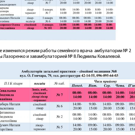
е изменился режим работы семейного врача амбулатории № 2
ы Лазоренко и завамбулаторией № 8 Людмилы Ковалевой.