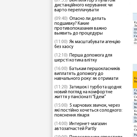
(07:55)
Вентилятор з пультом
дистанційного керування: чи
варто переплачувати
(09:40)
Опасно ли делать
подшивку? Какие
противопоказания важно
выявить до процедуры
(11:00)
Як масштабувати агенцію
без хаосу
(12:10)
Перша допомога для
шерсті котика влітку
(16:00)
Батькам першокласників
виплатять допомогу до
навчального року: як отримати
(11:20)
Затишок і турбота щодня:
новий погляд на комфортне
життя у пансіонаті “Едем”
(15:00)
5 харчових звичок, через
які постійно хочеться солодкого:
пояснення лікаря
(14:00)
Интернет-магазин
автозапчастей Partly