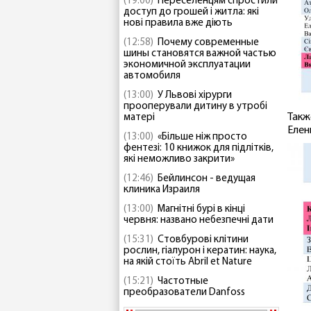
(19:00)
Переселенцям спростили
доступ до грошей і житла: які
нові правила вже діють
(12:58)
Почему современные
шины становятся важной частью
экономичной эксплуатации
автомобиля
(13:00)
У Львові хірурги
прооперували дитину в утробі
Такж
матері
Елен
(13:00)
«Більше ніж просто
фентезі: 10 книжок для підлітків,
які неможливо закрити»
(12:46)
Бейлинсон - ведущая
клиника Израиля
(13:00)
Магнітні бурі в кінці
червня: названо небезпечні дати
(15:31)
Стовбурові клітини
рослин, гіалурон і кератин: наука,
на якій стоїть Abril et Nature
(15:21)
Частотные
преобразователи Danfoss