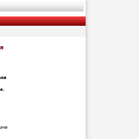
ся
оля
е.
рачи