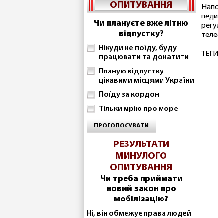
ОПИТУВАННЯ
Напо
педи
Чи плануєте вже літню
регу
відпустку?
теле
Нікуди не поїду, буду
ТЕГИ
працювати та донатити
Планую відпустку
цікавими місцями України
Поїду за кордон
Тільки мрію про море
ПРОГОЛОСУВАТИ
РЕЗУЛЬТАТИ
МИНУЛОГО
ОПИТУВАННЯ
Чи треба приймати
новий закон про
мобілізацію?
Ні, він обмежує права людей