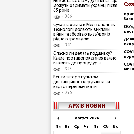
Не вистачає стажу для пенсії: що
Схо
можуть отримати українці після
65 років
Бриг
366
Запо
Сучасна освіта в Мелітополі: як
Обʼє
технології долають виклики
рест
війни та зберігають зв'язок із
Деяк
рідною громадою
охор
341
СOVI
Опасно ли делать подшивку?
коро
Какие противопоказания важно
выявить до процедуры
COVI
323
мешк
Вентилятор з пультом
дистанційного керування: чи
варто переплачувати
295
АРХІВ НОВИН
Август 2026
Пн
Вт
Ср
Чт
Пт
Сб
Вс