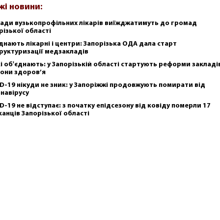
жі новини:
ади вузькопрофільних лікарів виїжджатимуть до громад
різької області
днають лікарні і центри: Запорізька ОДА дала старт
руктуризації медзакладів
і об'єднають: у Запорізькій області стартують реформи закладі
они здоров’я
D-19 нікуди не зник: у Запоріжжі продовжують помирати від
навірусу
D-19 не відступає: з початку епідсезону від ковіду померли 17
анців Запорізької області