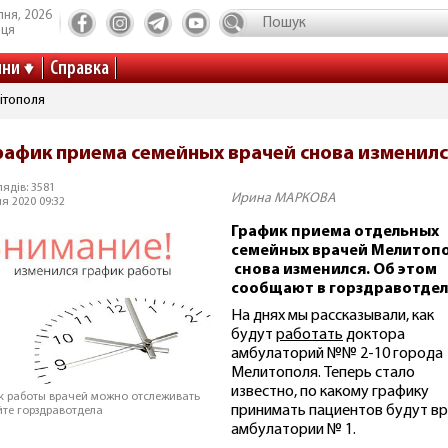
пня, 2026
иця
ини
Справка
ітополя
рафик приема семейных врачей снова изменил
ядів: 3581
Ирина МАРКОВА
ня 2020 09:32
График приема отдельных
семейных врачей Мелитоп
снова изменился. Об этом
сообщают в горздравотдел
На днях мы рассказывали, как
будут
работать
доктора
амбулаторий №№ 2-10 города
Мелитополя. Теперь стало
известно, по какому графику
к работы врачей можно отслеживать
принимать пациентов будут в
йте горздравотдела
амбулатории № 1.