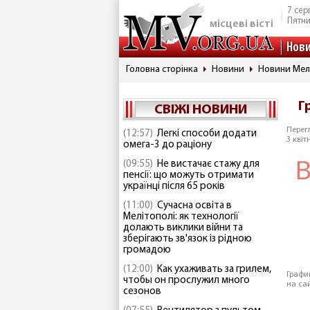
7 сер
Пятн
місцеві вісті
Нов
Головна сторінка
Новини
Новини Мел
Г
СВІЖІ НОВИНИ
Перегл
(12:57)
Легкі способи додати
3 квіт
омега-3 до раціону
(09:55)
Не вистачає стажу для
пенсії: що можуть отримати
українці після 65 років
(11:00)
Сучасна освіта в
Мелітополі: як технології
долають виклики війни та
зберігають зв'язок із рідною
громадою
(12:00)
Как ухаживать за грилем,
Графи
чтобы он прослужил много
на са
сезонов