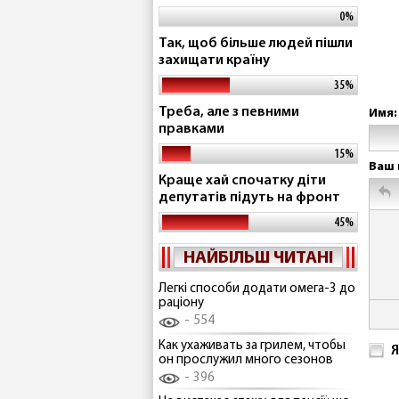
0%
Так, щоб більше людей пішли
захищати країну
35%
Треба, але з певними
Имя:
правками
15%
Ваш 
Краще хай спочатку діти
депутатів підуть на фронт
45%
НАЙБІЛЬШ ЧИТАНІ
Легкі способи додати омега-3 до
раціону
554
Как ухаживать за грилем, чтобы
Я
он прослужил много сезонов
396