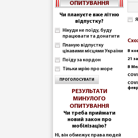
ОПИТУВАННЯ
Чи плануєте вже літню
Я
відпустку?
Нікуди не поїду, буду
працювати та донатити
Схо
Планую відпустку
цікавими місцями України
В ко
21 з
Поїду за кордон
В Ме
Тільки мрію про море
COVI
ПРОГОЛОСУВАТИ
COVI
фев
РЕЗУЛЬТАТИ
МИНУЛОГО
ОПИТУВАННЯ
Чи треба приймати
новий закон про
мобілізацію?
Ні, він обмежує права людей