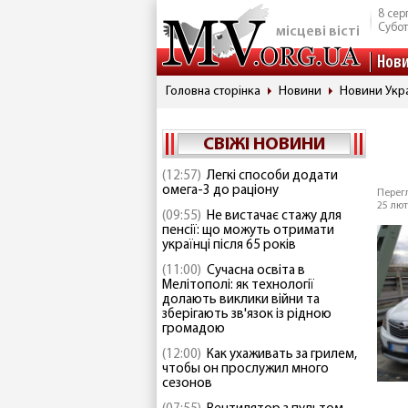
8 сер
Субо
місцеві вісті
Нов
Головна сторінка
Новини
Новини Укр
СВІЖІ НОВИНИ
(12:57)
Легкі способи додати
омега-3 до раціону
Перегл
25 лют
(09:55)
Не вистачає стажу для
пенсії: що можуть отримати
українці після 65 років
(11:00)
Сучасна освіта в
Мелітополі: як технології
долають виклики війни та
зберігають зв'язок із рідною
громадою
(12:00)
Как ухаживать за грилем,
чтобы он прослужил много
сезонов