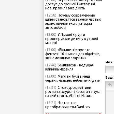
(19:00)
Переселенцям спростили
доступ до грошей і житла: які
нові правила вже діють
(12:58)
Почему современные
шины становятся важной частью
экономичной эксплуатации
автомобиля
(13:00)
У Львові хірурги
прооперували дитину в утробі
матері
(13:00)
«Більше ніж просто
фентезі: 10 книжок для підлітків,
які неможливо закрити»
Имя:
(12:46)
Бейлинсон - ведущая
клиника Израиля
(13:00)
Магнітні бурі в кінці
Ваш 
червня: названо небезпечні дати
(15:31)
Стовбурові клітини
рослин, гіалурон і кератин: наука,
на якій стоїть Abril et Nature
(15:21)
Частотные
преобразователи Danfoss