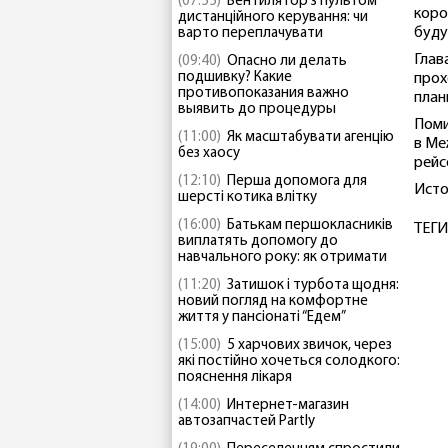
(07:55)
Вентилятор з пультом
коро
дистанційного керування: чи
буду
варто переплачувати
Глав
(09:40)
Опасно ли делать
подшивку? Какие
прох
противопоказания важно
план
выявить до процедуры
Поми
(11:00)
Як масштабувати агенцію
в Ме
без хаосу
рейс
(12:10)
Перша допомога для
Исто
шерсті котика влітку
(16:00)
Батькам першокласників
ТЕГИ
виплатять допомогу до
навчального року: як отримати
(11:20)
Затишок і турбота щодня:
новий погляд на комфортне
життя у пансіонаті “Едем”
(15:00)
5 харчових звичок, через
які постійно хочеться солодкого:
пояснення лікаря
(14:00)
Интернет-магазин
автозапчастей Partly