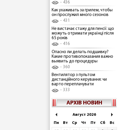
436
Как ухаживать за грилем, чтобы
он прослужил много сезонов
431
Не вистачає стажу для пенсії: що
можуть отримати українці після
65 років
416
Опасно ли делать подшивку?
Какие противопоказания важно
выявить до процедуры
360
Вентилятор з пультом
дистанційного керування: чи
варто переплачувати
333
АРХІВ НОВИН
Август 2026
Пн
Вт
Ср
Чт
Пт
Сб
Вс