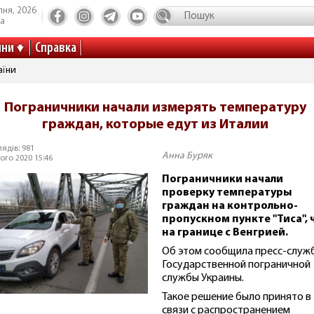
пня, 2026
та
ини
Справка
аїни
Пограничники начали измерять температуру
граждан, которые едут из Италии
ядів: 981
Анна Буряк
ого 2020 15:46
Пограничники начали
проверку температуры
граждан на контрольно-
пропускном пункте "Тиса", 
на границе с Венгрией.
Об этом сообщила пресс-служ
Государственной пограничной
службы Украины.
Такое решение было принято в
связи с распространением