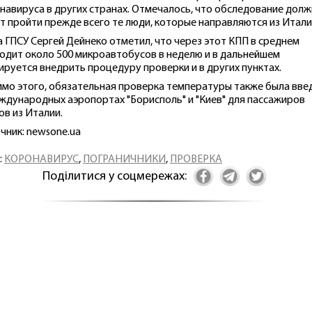
навируса в других странах. Отмечалось, что обследование дол
т пройти прежде всего те люди, которые направляются из Итали
а ГПСУ Сергей Дейнеко отметил, что через этот КПП в среднем
одит около 500 микроавтобусов в неделю и в дальнейшем
ируется внедрить процедуру проверки и в других пунктах.
мо этого, обязательная проверка температуры также была вве
ждународных аэропортах "Борисполь" и "Киев" для пассажиров
ов из Италии.
чник: newsone.ua
:
КОРОНАВИРУС
,
ПОГРАНИЧНИКИ
,
ПРОВЕРКА
Поділитися у соцмережах: