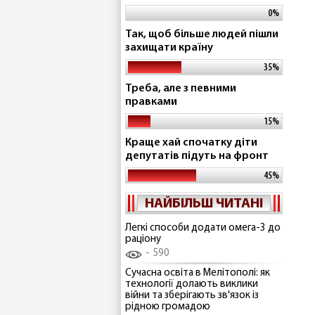
0%
Так, щоб більше людей пішли
захищати країну
35%
Треба, але з певними
правками
15%
Краще хай спочатку діти
депутатів підуть на фронт
45%
НАЙБІЛЬШ ЧИТАНІ
Легкі способи додати омега-3 до
раціону
590
Сучасна освіта в Мелітополі: як
технології долають виклики
війни та зберігають зв'язок із
рідною громадою