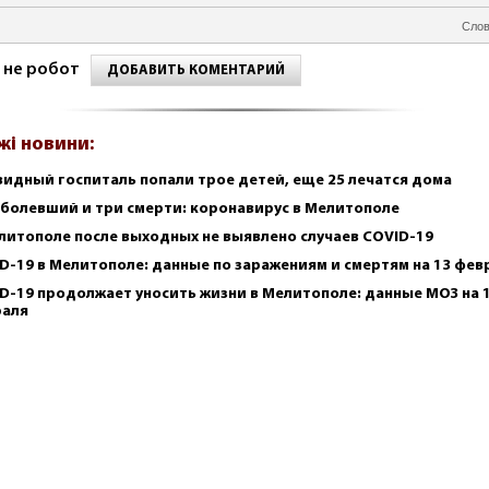
Слов
 не робот
ДОБАВИТЬ КОМЕНТАРИЙ
жі новини:
видный госпиталь попали трое детей, еще 25 лечатся дома
аболевший и три смерти: коронавирус в Мелитополе
литополе после выходных не выявлено случаев COVID-19
D-19 в Мелитополе: данные по заражениям и смертям на 13 фев
D-19 продолжает уносить жизни в Мелитополе: данные МОЗ на 
раля