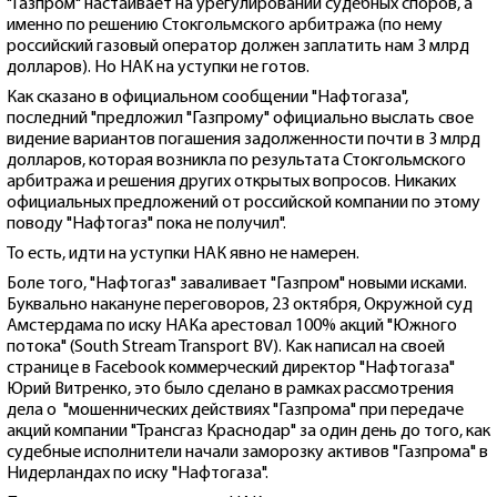
"Газпром" настаивает на урегулировании судебных споров, а
именно по решению Стокгольмского арбитража (по нему
российский газовый оператор должен заплатить нам 3 млрд
долларов). Но НАК на уступки не готов.
Как сказано в официальном сообщении "Нафтогаза",
последний "предложил "Газпрому" официально выслать свое
видение вариантов погашения задолженности почти в 3 млрд
долларов, которая возникла по результата Стокгольмского
арбитража и решения других открытых вопросов. Никаких
официальных предложений от российской компании по этому
поводу "Нафтогаз" пока не получил".
То есть, идти на уступки НАК явно не намерен.
Боле того, "Нафтогаз" заваливает "Газпром" новыми исками.
Буквально накануне переговоров, 23 октября, Окружной суд
Амстердама по иску НАКа арестовал 100% акций "Южного
потока" (South Stream Transport BV). Как написал на своей
странице в Facebook коммерческий директор "Нафтогаза"
Юрий Витренко, это было сделано в рамках рассмотрения
дела о "мошеннических действиях "Газпрома" при передаче
акций компании "Трансгаз Краснодар" за один день до того, как
судебные исполнители начали заморозку активов "Газпрома" в
Нидерландах по иску "Нафтогаза".