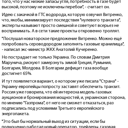
того, что у нас низкие запасы угля, потребность в газе будет
высокой, поэтому не исключены перебои", - считает он.
Идею с закачкой в ГТС водорода, которую озвучил Витренко,
что, якобы, минимизирует последствия "нулевого транзита",
эксперты называют просто смешной и советуют всерьез не
воспринимать. А в сети такие проекты откровенно троллят.
"Послушал новаторское предложение Витренко. Можно ещё
попробовать сероводородом заполнять газовые хранилища",
- написал экс-министр ЖКХ Анатолий Кучеренко.
Но пострадает не только Украина. По словам Дмитрия
Марунича, рискуют замерзнуть зимой Греция, Румыния,
Болгария, Молдова. В Болгарии дефицит газа вообще
достигнет 65%.
И тут появляется вариант, о котором уже писала "Страна" -
Украину европейцы попросту заставят обеспечить транзит.
Россия уже говорила, что ей интересна модель газовых
аукционов и бронирования мощностей, и, украинская сторона,
по мнению "Газпрома", от него не сможет отказаться, раз
подписались под условиями Третьего европейского
энергопакета.
"Это был бы нормальный выход из ситуации, если бы
полноценно работал новый оператор, трейдеры, газовая