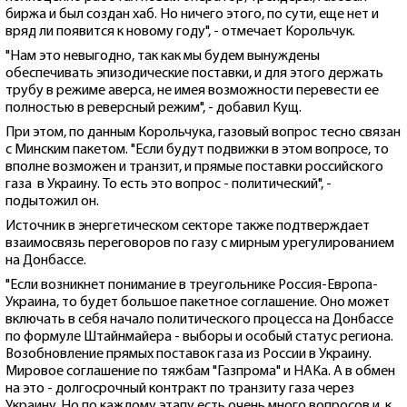
биржа и был создан хаб. Но ничего этого, по сути, еще нет и
вряд ли появится к новому году", - отмечает Корольчук.
"Нам это невыгодно, так как мы будем вынуждены
обеспечивать эпизодические поставки, и для этого держать
трубу в режиме аверса, не имея возможности перевести ее
полностью в реверсный режим", - добавил Кущ.
При этом, по данным Корольчука, газовый вопрос тесно связан
с Минским пакетом. "Если будут подвижки в этом вопросе, то
вполне возможен и транзит, и прямые поставки российского
газа в Украину. То есть это вопрос - политический", -
подытожил он.
Источник в энергетическом секторе также подтверждает
взаимосвязь переговоров по газу с мирным урегулированием
на Донбассе.
"Если возникнет понимание в треугольнике Россия-Европа-
Украина, то будет большое пакетное соглашение. Оно может
включать в себя начало политического процесса на Донбассе
по формуле Штайнмайера - выборы и особый статус региона.
Возобновление прямых поставок газа из России в Украину.
Мировое соглашение по тяжбам "Газпрома" и НАКа. А в обмен
на это - долгосрочный контракт по транзиту газа через
Украину. Но по каждому этапу есть очень много вопросов и, к