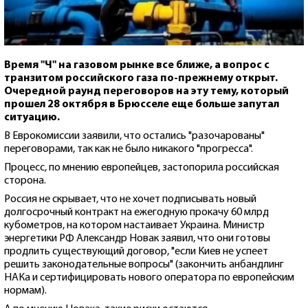
Время "Ч" на газовом рынке все ближе, а вопрос с
транзитом российского газа по-прежнему открыт.
Очередной раунд переговоров на эту тему, который
прошел 28 октября в Брюсселе еще больше запутал
ситуацию.
В Еврокомиссии заявили, что остались "разочарованы"
переговорами, так как не было никакого "прогресса".
Процесс, по мнению европейцев, застопорила российская
сторона.
Россия не скрывает, что не хочет подписывать новый
долгосрочный контракт на ежегодную прокачу 60 млрд
кубометров, на котором настаивает Украина. Министр
энергетики РФ Александр Новак заявил, что они готовы
продлить существующий договор, "если Киев не успеет
решить законодательные вопросы" (закончить анбандлинг
НАКа и сертифицировать нового оператора по европейским
нормам).