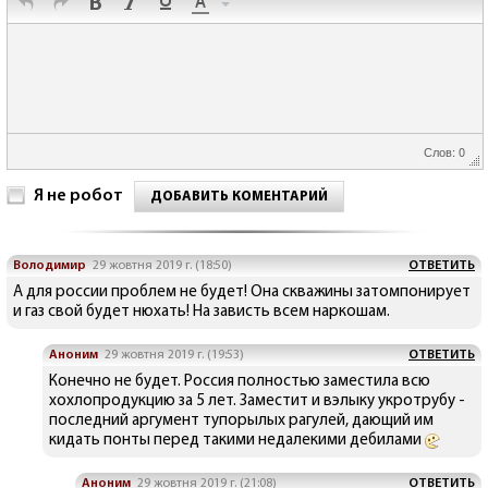
Слов: 0
Я не робот
ДОБАВИТЬ КОМЕНТАРИЙ
Володимир
29 жовтня 2019 г. (18:50)
ОТВЕТИТЬ
А для россии проблем не будет! Она скважины затомпонирует
и газ свой будет нюхать! На зависть всем наркошам.
Аноним
29 жовтня 2019 г. (19:53)
ОТВЕТИТЬ
Конечно не будет. Россия полностью заместила всю
хохлопродукцию за 5 лет. Заместит и вэлыку укротрубу -
последний аргумент тупорылых рагулей, дающий им
кидать понты перед такими недалекими дебилами
Аноним
29 жовтня 2019 г. (21:08)
ОТВЕТИТЬ