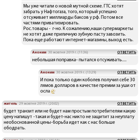
Мы уже читали о новой мутной схеме. ГТС хотят
забрать у Нафтогаза, того, который успешно
отсуживает миллиарды баксов у рф. Потом все
частями приватизировать.
Рос.товары - г-но. К сожалению,наши супермаркеты
не хотят даже приличную зубную пасту завозить.
Пока еще работают интернет-магазины, выход есть.
Аноним
30 жовтня 2019 г. (11:36)
ОТВЕТИТЬ
небольшая поправка- пытался отсуживать.....
Аноним
30 жовтня 2019 г. (13:29)
ОТВЕТИТЬ
И пока только один коболев получил себе 30
лямов долларов в качестве премии за уши от
осла
житель
29 жовтня 2019 г. (20:02)
ОТВЕТИТЬ
будет транзит или не будет нам простым потребителям какую
цену напишут -такая и будет-нас никто не защитит за неуплату
необоснованной цены-борьба идет как с нас больше
ободрать.