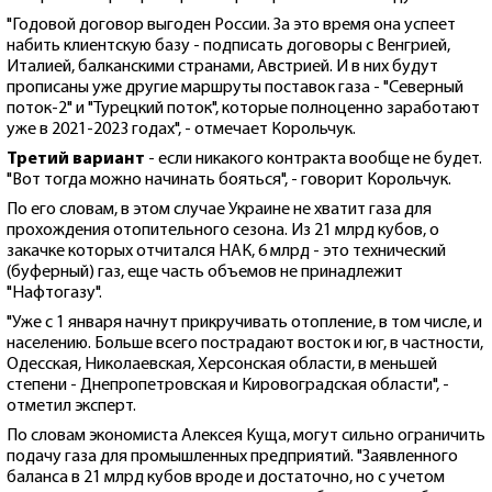
"Годовой договор выгоден России. За это время она успеет
набить клиентскую базу - подписать договоры с Венгрией,
Италией, балканскими странами, Австрией. И в них будут
прописаны уже другие маршруты поставок газа - "Северный
поток-2" и "Турецкий поток", которые полноценно заработают
уже в 2021-2023 годах", - отмечает Корольчук.
Третий вариант
- если никакого контракта вообще не будет.
"Вот тогда можно начинать бояться", - говорит Корольчук.
По его словам, в этом случае Украине не хватит газа для
прохождения отопительного сезона. Из 21 млрд кубов, о
закачке которых отчитался НАК, 6 млрд - это технический
(буферный) газ, еще часть объемов не принадлежит
"Нафтогазу".
"Уже с 1 января начнут прикручивать отопление, в том числе, и
населению. Больше всего пострадают восток и юг, в частности,
Одесская, Николаевская, Херсонская области, в меньшей
степени - Днепропетровская и Кировоградская области", -
отметил эксперт.
По словам экономиста Алексея Куща, могут сильно ограничить
подачу газа для промышленных предприятий. "Заявленного
баланса в 21 млрд кубов вроде и достаточно, но с учетом