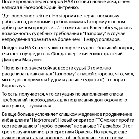
После провала переговоров НАК готовит новые иски, о чем
написал в Facebook Юрий Витренко.
"Договоренностей нет. Но я время не терял, поскольку
работал над исковыми требованиями к Газпрому в новом
арбитражном процессе…", - отметил он. Ранее обсуждалась
возможность судебных требований к "Газпрому" в случае
непродления транзита на более чем 11 млрд долларов.
Пойдет ли НАК на уступки в вопросе судов - большой вопрос, -
считает соучредитель Фонда энергетических стратегий
Дмитрий Марунич.
"Непонятно, зачем сейчас все эти суды? Это можно
расценивать как сигнал "Газпрому" с нашей стороны, что, мол,
мы не договоримся и будем и дальше судиться", - говорит
Корольчук.
То есть, получается, что ситуация по выполнению списка
требований, необходимых для подписания долгосрочного
контракта, - тупиковая.
Ее еще больше усложняет слишком медленное продвижение
анбандлинга "Нафтогаза". Новый оператор ГТС может пройти
сертификацию в "турбо-режиме" не раньше 17 декабря. Этот
срок озвучил министр энергетики Оржель. Но прежде еще
нужно принять законопроект об анбандлинге во втором