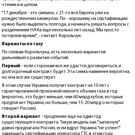
чтении и в целом.
"17 декабря - это смешно, с 21-го вся Европа уже на
рождественских каникулах. По - хорошему на сертификацию
нужно было выделять полгода, а начинать решать вопросы с
разделением НАКа еще несколько лет назад. Мы просто
потеряли время", - считает Корольчук.
Варианты по газу
По словам Корольчука, есть несколько вариантов
дальнейшего развития событий.
Первый
- если сторонам все же удастся договориться, и
долгосрочный контракт будет. Эта схема наименее вероятна,
но она все же существует.
В этом случае Украина получит контракт на 10 лет с
гарантированной прокачкой некоего объема газа в год
(вероятно, это будет меньше, чем 60 млрд кубов, которые
предлагает Украина, но больше, чем 15-20 млрд о которых
говорит Россия).
Второй вариант
- продление еще на один год
существующего контракта. Такую модель как "запасную"
давно предлагала Россия, если вдруг Украина "не успеет"
завершить сертификацию оператора ГТС в этом году.