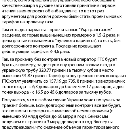
То есть, если в прошлый раз украинские переговорщики в
качестве козыря в рукаве заготовили принятый в первом
чтении законопроект об анбандлинге, то в этот раз
аргументом для россиян должны были стать проекты новых
тарифов на прокачку газа.
Там есть два варианта - просчитанные "Укртрансгазом"
расценки, которые выше нынешних примерно в 1,5-2 раза, и
цены для так называемого "нулевого варианта", то есть, без
долгосрочного контракта. Последние превышают
действующие тарифы в 3-4,6 раза.
Так, за прокачку без контракта новый оператор ГТС будет
брать, к примеру, за доступ к внутренним точкам входа в
украинскую трубу 320,77 гривен за тысячу кубов вместо
нынешних 91,87 гривен. Тариф для внутренних точек выхода из
ГТС хотят увеличить со 157,19 до 735, 8 гривен, трансграничнх
точек входа - с 6,3 долларов до более чем 17 долларов, а для
точек выхода - с 16,5 до 45,6 долларов за тысячу кубов.
Получается, что в любом случае Украина хочет получать за
транзит больше. Если долгосрочный контракт все же будет,
это позволит перекрыть снижение объемов прокачки (с
нынешних 90 млрд кубов до 60 млрд в год). Сейчас мы
получаем от транзита 3 млрд долларов в год. Эксперты
предупреждали, что снижение объемов гарантированного