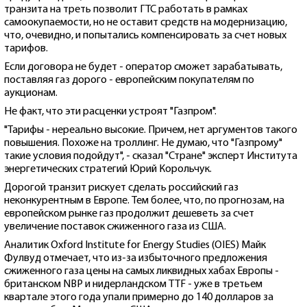
транзита на треть позволит ГТС работать в рамках
самоокупаемости, но не оставит средств на модернизацию,
что, очевидно, и попытались компенсировать за счет новых
тарифов.
Если договора не будет - оператор сможет зарабатывать,
поставляя газ дорого - европейским покупателям по
аукционам.
Не факт, что эти расценки устроят "Газпром".
"Тарифы - нереально высокие. Причем, нет аргументов такого
повышения. Похоже на троллинг. Не думаю, что "Газпрому"
такие условия подойдут", - сказал "Стране" эксперт Института
энергетических стратегий Юрий Корольчук.
Дорогой транзит рискует сделать российский газ
неконкурентным в Европе. Тем более, что, по прогнозам, на
европейском рынке газ продолжит дешеветь за счет
увеличение поставок сжиженного газа из США.
Аналитик Oxford Institute for Energy Studies (OIES) Майк
Фулвуд отмечает, что из-за избыточного предложения
сжиженного газа цены на самых ликвидных хабах Европы -
британском NBP и нидерландском TTF - уже в третьем
квартале этого года упали примерно до 140 долларов за