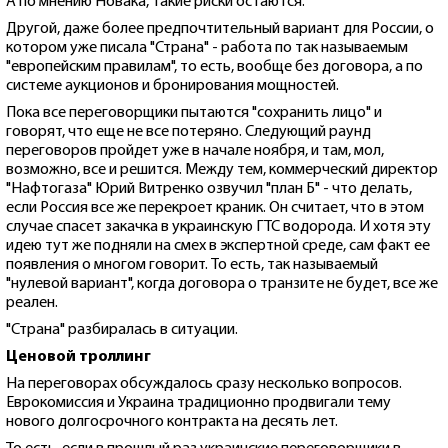
А по мнению Новака, такие риски остаются.
Другой, даже более предпочтительный вариант для России, о
котором уже писала "Страна" - работа по так называемым
"европейским правилам", то есть, вообще без договора, а по
системе аукционов и бронирования мощностей.
Пока все переговорщики пытаются "сохранить лицо" и
говорят, что еще не все потеряно. Следующий раунд
переговоров пройдет уже в начале ноября, и там, мол,
возможно, все и решится. Между тем, коммерческий директор
"Нафтогаза" Юрий Витренко озвучил "план Б" - что делать,
если Россия все же перекроет краник. Он считает, что в этом
случае спасет закачка в украинскую ГТС водорода. И хотя эту
идею тут же подняли на смех в экспертной среде, сам факт ее
появления о многом говорит. То есть, так называемый
"нулевой вариант", когда договора о транзите не будет, все же
реален.
"Страна" разбиралась в ситуации.
Ценовой троллинг
На переговорах обсуждалось сразу несколько вопросов.
Еврокомиссия и Украина традиционно продвигали тему
нового долгосрочного контракта на десять лет.