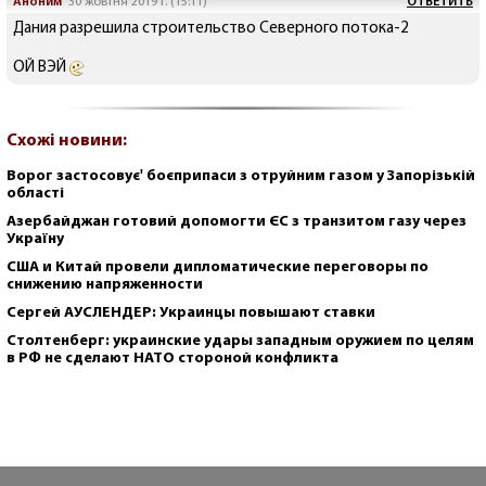
Аноним
30 жовтня 2019 г. (15:11)
ОТВЕТИТЬ
Дания разрешила строительство Северного потока-2
ОЙ ВЭЙ
Схожі новини:
Ворог застосовує' боєприпаси з отруйним газом у Запорізькій
області
Азербайджан готовий допомогти ЄС з транзитом газу через
Україну
США и Китай провели дипломатические переговоры по
снижению напряженности
Сергей АУСЛЕНДЕР: Украинцы повышают ставки
Столтенберг: украинские удары западным оружием по целям
в РФ не сделают НАТО стороной конфликта