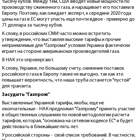
тысячу кубов. Между тем, США вводят новые мощности по
производству сжиженного газа, и наращивает его поставки в
Европу. Поэтому, как ожидает эксперт, к середине 2020 года
цены на газ в ЕС могут упасть еще почти вдвое - примерно до
71 доллара за тысячу кубов.
К слову, в российских СМИ часто можно встретить
утверждение, что выставляя высокие тарифы и прочие
неприемлемые для "Газпрома" условия Украина фактически
играет на стороне американских производителей газа.
В НАК это опровергают.
К слову, Украине, по большому счету, снижение поставок
российского газа в Европу также не выгодно, так как это
повышает вероятность, что наша труба останется "пустой"
для транзита.
Засудить "Газпром"
Выставленные Украиной тарифы, якобы, еще не
окончательные - НАК предложил "Газпрому" принять участие
в общественных слушаниях по новой методологии расчета
тарифов, которая, "основана на сетевом кодексе ЕС" и будет
действовать в ближайшие пять лет.
У российской стороны - свой список требований. В частности,