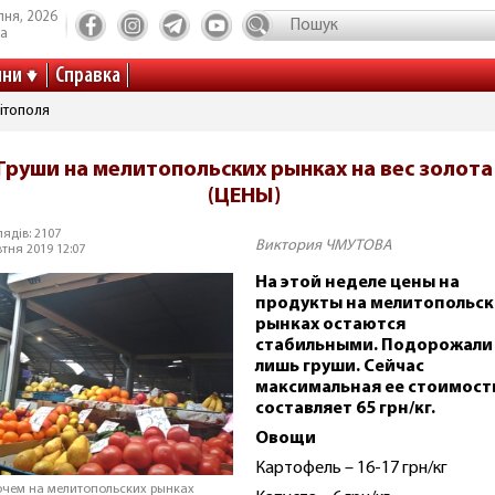
пня, 2026
та
ини
Справка
ітополя
Груши на мелитопольских рынках на вес золота
(ЦЕНЫ)
ядів: 2107
Виктория ЧМУТОВА
тня 2019 12:07
На этой неделе цены на
продукты на мелитопольск
рынках остаются
стабильными. Подорожали
лишь груши. Сейчас
максимальная ее стоимост
составляет 65 грн/кг.
Овощи
Картофель – 16-17 грн/кг
очем на мелитопольских рынках