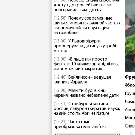
(19:00)
Переселенцям спростили
доступ до грошей і житла: які
нові правила вже діють
(12:58)
Почему современные
шины становятся важной частью
экономичной эксплуатации
автомобиля
(13:00)
У Львові хірурги
прооперували дитину в утробі
матері
(13:00)
«Більше ніж просто
фентезі: 10 книжок для підлітків,
які неможливо закрити»
Фру
(12:46)
Бейлинсон - ведущая
клиника Израиля
Ябло
(13:00)
Магнітні бурі в кінці
Груш
червня: названо небезпечні дати
Лимо
(15:31)
Стовбурові клітини
рослин, гіалурон і кератин: наука,
Апел
на якій стоїть Abril et Nature
Манд
(15:21)
Частотные
Слива
преобразователи Danfoss