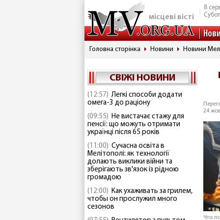
8 сер
Субо
місцеві вісті
Нов
Головна сторінка
Новини
Новини Мел
СВІЖІ НОВИНИ
(12:57)
Легкі способи додати
омега-3 до раціону
Перегл
24 жов
(09:55)
Не вистачає стажу для
пенсії: що можуть отримати
українці після 65 років
(11:00)
Сучасна освіта в
Мелітополі: як технології
долають виклики війни та
зберігають зв'язок із рідною
громадою
(12:00)
Как ухаживать за грилем,
чтобы он прослужил много
сезонов
Что п