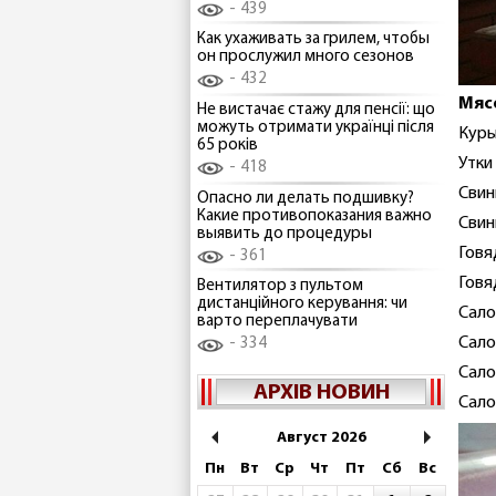
439
Как ухаживать за грилем, чтобы
он прослужил много сезонов
432
Мяс
Не вистачає стажу для пенсії: що
можуть отримати українці після
Куры
65 років
Утки 
418
Свин
Опасно ли делать подшивку?
Какие противопоказания важно
Свин
выявить до процедуры
Говя
361
Говя
Вентилятор з пультом
дистанційного керування: чи
Сало
варто переплачувати
Сало
334
Сало
АРХІВ НОВИН
Сало
Август 2026
Пн
Вт
Ср
Чт
Пт
Сб
Вс