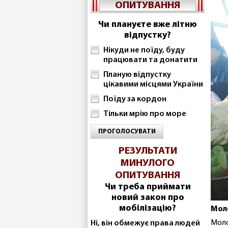
ОПИТУВАННЯ
Чи плануєте вже літню
відпустку?
Нікуди не поїду, буду
працювати та донатити
Планую відпустку
цікавими місцями України
Поїду за кордон
Тільки мрію про море
ПРОГОЛОСУВАТИ
РЕЗУЛЬТАТИ
МИНУЛОГО
ОПИТУВАННЯ
Чи треба приймати
новий закон про
мобілізацію?
Мол
Моло
Ні, він обмежує права людей