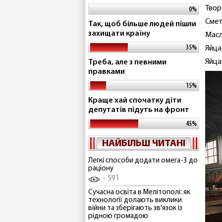
Твор
0%
Смет
Так, щоб більше людей пішли
захищати країну
Масл
35%
Яйца
Яйца
Треба, але з певними
правками
15%
Краще хай спочатку діти
депутатів підуть на фронт
45%
НАЙБІЛЬШ ЧИТАНІ
Легкі способи додати омега-3 до
раціону
591
Сучасна освіта в Мелітополі: як
технології долають виклики
війни та зберігають зв'язок із
рідною громадою