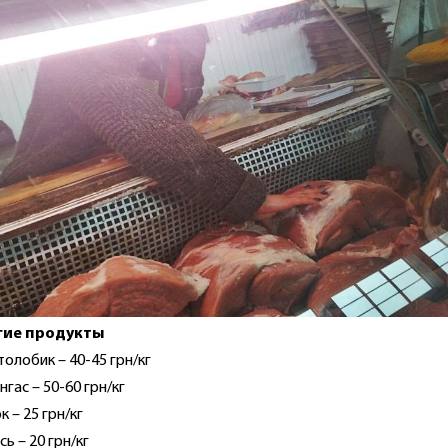
гие продукты
толобик – 40-45 грн/кг
нгас – 50-60 грн/кг
к – 25 грн/кг
сь – 20 грн/кг