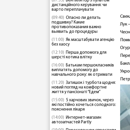
(07:55)
Вентилятор з пультом
дистанційного керування: чи
варто переплачувати
Свекл
(09:40)
Опасно ли делать
подшивку? Какие
Лук –
противопоказания важно
выявить до процедуры
Чесно
(11:00)
Як масштабувати агенцію
Поми
без хаосу
Огур
(12:10)
Перша допомога для
Пере
шерсті котика влітку
Бакл
(16:00)
Батькам першокласників
виплатять допомогу до
Укро
навчального року: як отримати
Петр
(11:20)
Затишок і турбота щодня:
новий погляд на комфортне
життя у пансіонаті “Едем”
(15:00)
5 харчових звичок, через
які постійно хочеться солодкого:
пояснення лікаря
(14:00)
Интернет-магазин
автозапчастей Partly