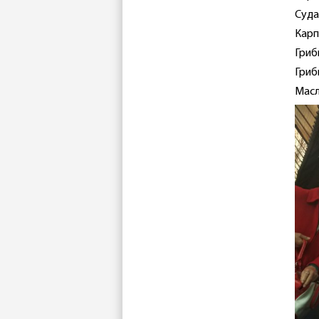
Суда
Карп 
Гриб
Гриб
Масл