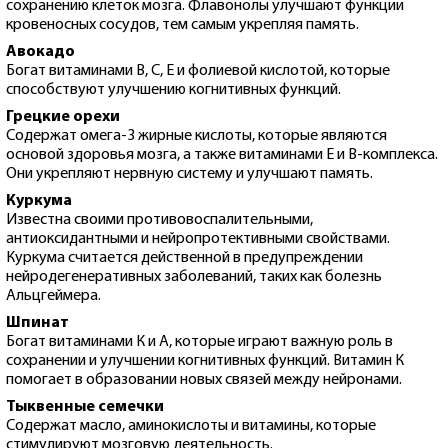
сохранению клеток мозга. Флавонолы улучшают функции
кровеносных сосудов, тем самым укрепляя память.
Авокадо
Богат витаминами B, C, E и фолиевой кислотой, которые
способствуют улучшению когнитивных функций.
Грецкие орехи
Содержат омега-3 жирные кислоты, которые являются
основой здоровья мозга, а также витаминами E и B-комплекса.
Они укрепляют нервную систему и улучшают память.
Куркума
Известна своими противовоспалительными,
антиоксидантными и нейропротективными свойствами.
Куркума считается действенной в предупреждении
нейродегенеративных заболеваний, таких как болезнь
Альцгеймера.
Шпинат
Богат витаминами К и А, которые играют важную роль в
сохранении и улучшении когнитивных функций. Витамин К
помогает в образовании новых связей между нейронами.
Тыквенные семечки
Содержат масло, аминокислоты и витамины, которые
стимулируют мозговую деятельность.