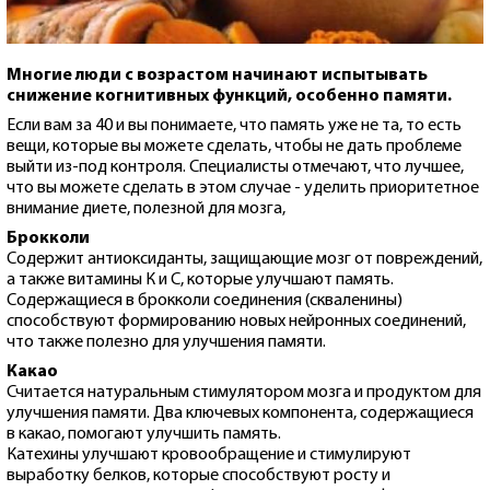
Многие люди с возрастом начинают испытывать
снижение когнитивных функций, особенно памяти.
Если вам за 40 и вы понимаете, что память уже не та, то есть
вещи, которые вы можете сделать, чтобы не дать проблеме
выйти из-под контроля. Специалисты отмечают, что лучшее,
что вы можете сделать в этом случае - уделить приоритетное
внимание диете, полезной для мозга,
Брокколи
Содержит антиоксиданты, защищающие мозг от повреждений,
а также витамины К и С, которые улучшают память.
Содержащиеся в брокколи соединения (скваленины)
способствуют формированию новых нейронных соединений,
что также полезно для улучшения памяти.
Какао
Считается натуральным стимулятором мозга и продуктом для
улучшения памяти. Два ключевых компонента, содержащиеся
в какао, помогают улучшить память.
Катехины улучшают кровообращение и стимулируют
выработку белков, которые способствуют росту и