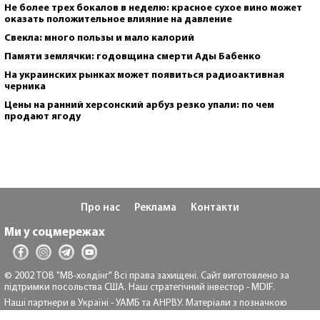
Не более трех бокалов в неделю: красное сухое вино может
оказать положительное влияние на давление
Свекла: много пользы и мало калорий
Памяти землячки: годовщина смерти Ады Бабенко
На украинских рынках может появиться радиоактивная
черника
Цены на ранний херсонский арбуз резко упали: по чем
продают ягоду
Про нас
Реклама
Контакти
Ми у соцмережах
© 2002 ТОВ "МВ-холдінг" Всі права захищені. Сайт виготовлено за
підтримки посольства США. Наш стратегічний інвестор - MDIF.
Наші партнери в Україні - УАМБ та АНРВУ. Матеріали з позначкою
"Реклама" та "*" розміщуються на правах реклами.