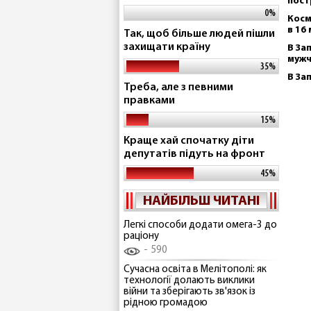
пост
0%
Косм
в 16
Так, щоб більше людей пішли
захищати країну
В За
муж
35%
В За
Треба, але з певними
правками
15%
Краще хай спочатку діти
депутатів підуть на фронт
45%
НАЙБІЛЬШ ЧИТАНІ
Легкі способи додати омега-3 до
раціону
590
Сучасна освіта в Мелітополі: як
технології долають виклики
війни та зберігають зв'язок із
рідною громадою