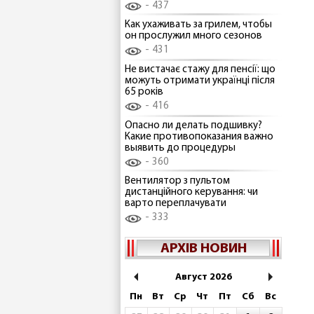
437
Как ухаживать за грилем, чтобы
он прослужил много сезонов
431
Не вистачає стажу для пенсії: що
можуть отримати українці після
65 років
416
Опасно ли делать подшивку?
Какие противопоказания важно
выявить до процедуры
360
Вентилятор з пультом
дистанційного керування: чи
варто переплачувати
333
АРХІВ НОВИН
Август 2026
Пн
Вт
Ср
Чт
Пт
Сб
Вс