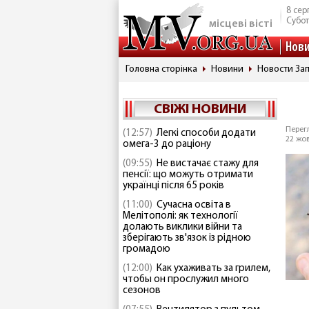
8 сер
Субо
місцеві вісті
Нов
Головна сторінка
Новини
Новости За
СВІЖІ НОВИНИ
Перегл
(12:57)
Легкі способи додати
22 жов
омега-3 до раціону
(09:55)
Не вистачає стажу для
пенсії: що можуть отримати
українці після 65 років
(11:00)
Сучасна освіта в
Мелітополі: як технології
долають виклики війни та
зберігають зв'язок із рідною
громадою
(12:00)
Как ухаживать за грилем,
чтобы он прослужил много
сезонов