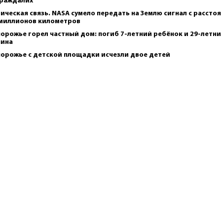
раждалих
ическая связь. NASA сумело передать на Землю сигнал с рассто
 миллионов километров
порожье горел частный дом: погиб 7-летний ребёнок и 29-летн
чина
порожье с детской площадки исчезли двое детей