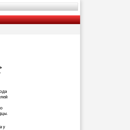
ь
о
ода
елей
то
дцы.
а у