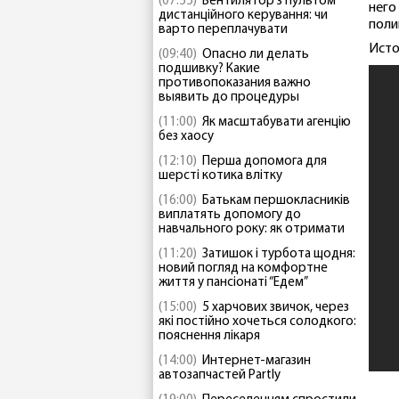
(07:55)
Вентилятор з пультом
него
дистанційного керування: чи
поли
варто переплачувати
Исто
(09:40)
Опасно ли делать
подшивку? Какие
противопоказания важно
выявить до процедуры
(11:00)
Як масштабувати агенцію
без хаосу
(12:10)
Перша допомога для
шерсті котика влітку
(16:00)
Батькам першокласників
виплатять допомогу до
навчального року: як отримати
(11:20)
Затишок і турбота щодня:
новий погляд на комфортне
життя у пансіонаті “Едем”
(15:00)
5 харчових звичок, через
які постійно хочеться солодкого:
пояснення лікаря
(14:00)
Интернет-магазин
автозапчастей Partly