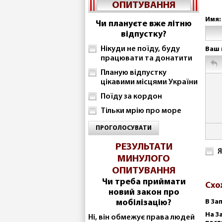
ОПИТУВАННЯ
Имя:
Чи плануєте вже літню
відпустку?
Нікуди не поїду, буду
Ваш 
працювати та донатити
Планую відпустку
цікавими місцями України
Поїду за кордон
Тільки мрію про море
ПРОГОЛОСУВАТИ
РЕЗУЛЬТАТИ
Я
МИНУЛОГО
ОПИТУВАННЯ
Чи треба приймати
Схо
новий закон про
мобілізацію?
В За
На З
Ні, він обмежує права людей