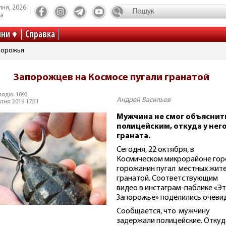
пня, 2026
та
ини
Справка
порожья
Запорожцев на Космосе пугали гранатой
ядів: 1092
Андрей Васильев
тня 2019 17:31
Мужчина не смог объяснит
полицейским, откуда у нег
граната.
Сегодня, 22 октября, в
Космическом микрорайоне гор
горожанин пугал местных жит
гранатой. Соответствующим
видео в инстаграм-паблике «Э
Запорожье» поделились очеви
Сообщается, что мужчину
задержали полицейские. Откуд