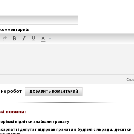
комментарий:
Слов
 не робот
ДОБАВИТЬ КОМЕНТАРИЙ
жі новини:
поріжжі підлітки знайшли гранату
акарпатті депутат підірвав гранати в будівлі сільради, десятки