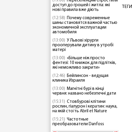
(19:00)
Переселенцям спростили
доступ до грошей і житла: які
ТЕГИ
нові правила вже діють
(12:58)
Почему современные
шины становятся важной частью
экономичной эксплуатации
автомобиля
(13:00)
У Львові хірурги
прооперували дитину в утробі
матері
(13:00)
«Більше ніж просто
фентезі: 10 книжок для підлітків,
які неможливо закрити»
(12:46)
Бейлинсон - ведущая
клиника Израиля
(13:00)
Магнітні бурі в кінці
червня: названо небезпечні дати
(15:31)
Стовбурові клітини
рослин, гіалурон і кератин: наука,
на якій стоїть Abril et Nature
(15:21)
Частотные
преобразователи Danfoss