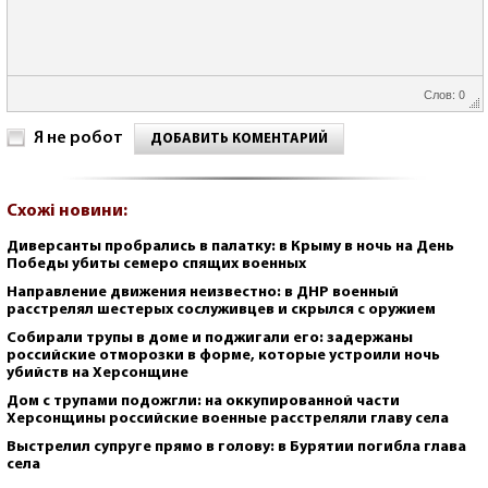
Слов: 0
Я не робот
ДОБАВИТЬ КОМЕНТАРИЙ
Схожі новини:
Диверсанты пробрались в палатку: в Крыму в ночь на День
Победы убиты семеро спящих военных
Направление движения неизвестно: в ДНР военный
расстрелял шестерых сослуживцев и скрылся с оружием
Собирали трупы в доме и поджигали его: задержаны
российские отморозки в форме, которые устроили ночь
убийств на Херсонщине
Дом с трупами подожгли: на оккупированной части
Херсонщины российские военные расстреляли главу села
Выстрелил супруге прямо в голову: в Бурятии погибла глава
села