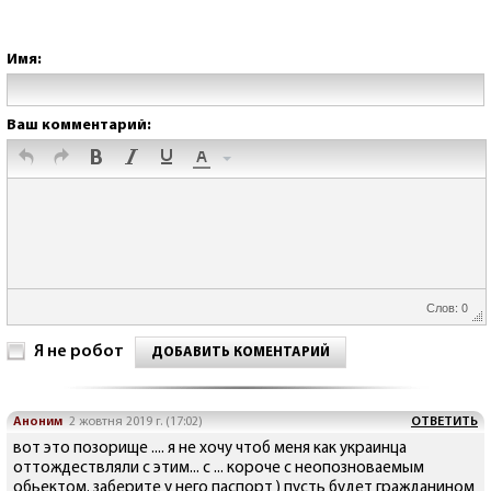
Имя:
Ваш комментарий:
Слов: 0
Я не робот
ДОБАВИТЬ КОМЕНТАРИЙ
Аноним
2 жовтня 2019 г. (17:02)
ОТВЕТИТЬ
вот это позорище .... я не хочу чтоб меня как украинца
оттождествляли с этим... с ... короче с неопозноваемым
обьектом. заберите у него паспорт ) пусть будет гражданином