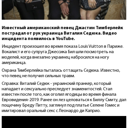
Известный американский певец Джастин Тимберлейк
пострадал от рук украинца Виталия Седюка. Видео
инцидента появилось в YouTube.
Инцидент произошел во время показа Louis Vuitton в Париже.
Вокалист и его супруга Джессика Бил шли посмотреть на
моделей, когда внезапно украинец набросился на ногу
американца.
Охрана Тимберлейка пыталась оттащить Седюка. Известно,
что певец не получил сильных травм.
Справка: Виталий Седюк - украинский пранкер, который
нападает и сексуально преследует знаменитостей. Стал
известен после того, как оголил ягодицы во время финала
Евровидения-2019. Ранее он лез целоваться к Биллу Смиту, дал
пощечину Бреду Питту, заглянул под платье Селене Гомес и
имитировал оральный секс с Леонардо ди Каприо.