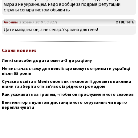
мира а не украинцем. надо вообще за подрыв репутации
страны сепаратистом обьявить
Аноним
2 жовтня 2019 г. (18:27)
ОТВЕТИТЬ
Дите майдана он, а не сепар.Украина для геев!
Схожі новини:
Легкі способи додати омега-3 до раціону
Не вистачає стажу для пенсії: що можуть отримати українці
після 65 років
Сучасна освіта в Мелітополі: як технології долають виклики
війни та зберігають зв'язок із рідною громадою
Как ухаживать за грилем, чтобы он прослужил много сезонов
Вентилятор з пультом дистанційного керування: чи варто
переплачувати