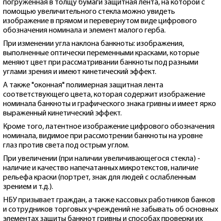
погруженная в толщу бумаги защитная лента, на которой с
помощью увеличительного стекла можно увидеть
изображение в прямом и перевернутом виде цифрового
обозначения номинала и элемент малого герба.
При изменении угла наклона банкноты: изображения,
выполненные оптически переменными красками, которые
меняют цвет при рассматривании банкноты под разными
углами зрения и имеют кинетический эффект.
А также "оконная" полимерная защитная лента
соответствующего цвета, которая содержит изображение
номинала банкноты и графического знака гривны и имеет ярко
выраженный кинетический эффект.
Кроме того, латентное изображение цифрового обозначения
номинала, видимое при рассмотрении банкноты на уровне
глаз против света под острым углом.
При увеличении (при наличии увеличивающегося стекла) -
наличие и качество напечатанных микротекстов, наличие
рельефа краски (портрет, знак для людей с ослабленным
зрением и т.д.).
НБУ призывает граждан, а также кассовых работников банков
и сотрудников торговых учреждений не забывать об основных
элементах защиты банкнот гривны и способах проверки их