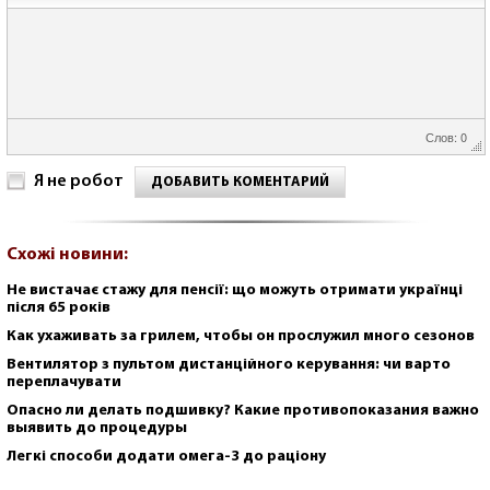
Слов: 0
Я не робот
ДОБАВИТЬ КОМЕНТАРИЙ
Схожі новини:
Не вистачає стажу для пенсії: що можуть отримати українці
після 65 років
Как ухаживать за грилем, чтобы он прослужил много сезонов
Вентилятор з пультом дистанційного керування: чи варто
переплачувати
Опасно ли делать подшивку? Какие противопоказания важно
выявить до процедуры
Легкі способи додати омега-3 до раціону