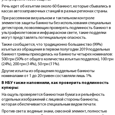
Речь идет об изъятии около 60 банкнот, которые сбывались в
кассах автозаправочных станций в разных регионах страны.
При рассеянном визуальном и тактильном контроле
элементов защиты банкноты без использования специальных
детекторов, позволяющих проверять подлинность банкнот в
ультрафиолетовом и инфракрасном свете, такие подделки
могут представлять потенциальную опасность.
Также сообщается, что традиционно большинство (99%)
изъятых из обращения в первом полугодии 2019 поддельных
банкнот гривны приходилась на банкноты четырех номиналов:
500 грн (50% от общего количества изъятых подделок), 100 грн
(24%), 200 грн (14%), 50 грн (11%).
Другие изъяты из обращения поддельные банкноты
номиналами от 1 до 20 гривен составляли лишь 1%.
В НБУ также напомнили, как проверить подлинность
купюры:
На ощупь проверяется банкнотная бумага и рельефность
отдельных изображений с лицевой стороны банкноты,
которая обеспечивается специальным видом печати.
Против света: водяные знаки, сквозной элемент, полностью