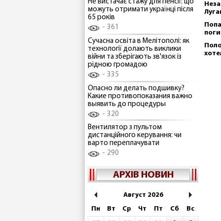
Не вистачає стажу для пенсії: що
Неза
можуть отримати українці після
Луга
65 років
Попа
361
поги
Сучасна освіта в Мелітополі: як
Поло
технології долають виклики
хоте
війни та зберігають зв'язок із
рідною громадою
335
Опасно ли делать подшивку?
Какие противопоказания важно
выявить до процедуры
320
Вентилятор з пультом
дистанційного керування: чи
варто переплачувати
290
АРХІВ НОВИН
Август 2026
Пн
Вт
Ср
Чт
Пт
Сб
Вс