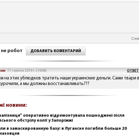
Слов
 не робот
ДОБАВИТЬ КОМЕНТАРИЙ
ним
17 серпня 2019 г. (14:08)
ОТВЕТ
ем на этих ублюдков тратить наши украинские деньги. Сами твари 
курочили, а мы должны восстанавливать???
жі новини:
залізниця" оперативно відремонтувала пошкоджені після
йського обстрілу колії у Запоріжжі
ли в замаскированную базу: в Луганске погибли больше 20
назовцев