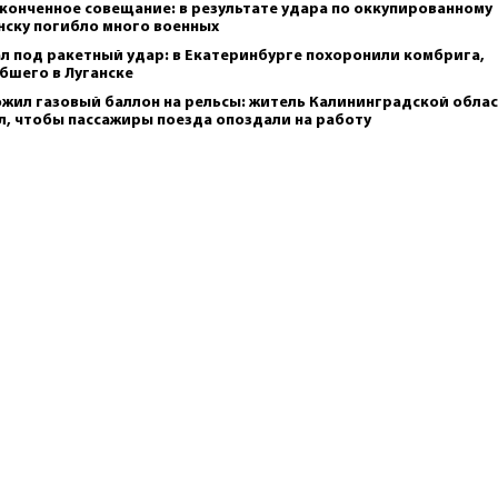
конченное совещание: в результате удара по оккупированному
нску погибло много военных
л под ракетный удар: в Екатеринбурге похоронили комбрига,
бшего в Луганске
жил газовый баллон на рельсы: житель Калининградской обла
л, чтобы пассажиры поезда опоздали на работу