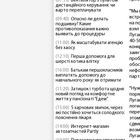
(07:55)
Вентилятор з пультом
дистанційного керування: чи
варто переплачувати
"Мы 
встр
(09:40)
Опасно ли делать
на п
подшивку? Какие
взял
противопоказания важно
выявить до процедуры
Луга
40-5
(11:00)
Як масштабувати агенцію
конк
без хаосу
заин
(12:10)
Перша допомога для
проб
шерсті котика влітку
обос
(16:00)
Батькам першокласників
нефо
виплатять допомогу до
партн
навчального року: як отримати
"Нуж
(11:20)
Затишок і турбота щодня:
новий погляд на комфортне
поря
життя у пансіонаті “Едем”
Луга
логи
(15:00)
5 харчових звичок, через
пере
які постійно хочеться солодкого:
пояснення лікаря
этом
сдви
(14:00)
Интернет-магазин
возм
автозапчастей Partly
Луга