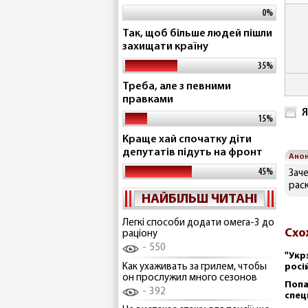
0%
Так, щоб більше людей пішли
захищати країну
35%
Треба, але з певними
правками
Я
15%
Краще хай спочатку діти
депутатів підуть на фронт
Ано
45%
Зач
рас
НАЙБІЛЬШ ЧИТАНІ
Легкі способи додати омега-3 до
Схо
раціону
550
"Укр
Как ухаживать за грилем, чтобы
росі
он прослужил много сезонов
Попа
392
спец