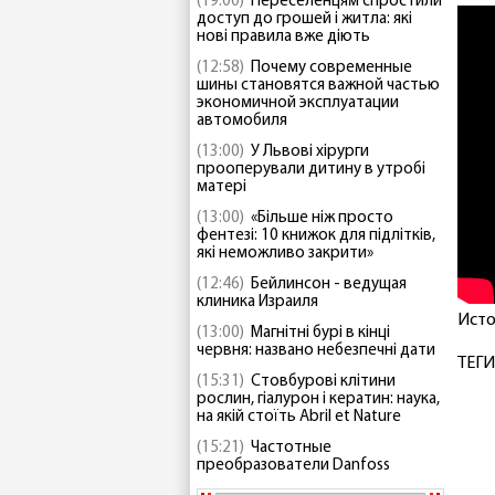
(19:00)
Переселенцям спростили
доступ до грошей і житла: які
нові правила вже діють
(12:58)
Почему современные
шины становятся важной частью
экономичной эксплуатации
автомобиля
(13:00)
У Львові хірурги
прооперували дитину в утробі
матері
(13:00)
«Більше ніж просто
фентезі: 10 книжок для підлітків,
які неможливо закрити»
(12:46)
Бейлинсон - ведущая
клиника Израиля
Исто
(13:00)
Магнітні бурі в кінці
червня: названо небезпечні дати
ТЕГИ
(15:31)
Стовбурові клітини
рослин, гіалурон і кератин: наука,
на якій стоїть Abril et Nature
(15:21)
Частотные
преобразователи Danfoss