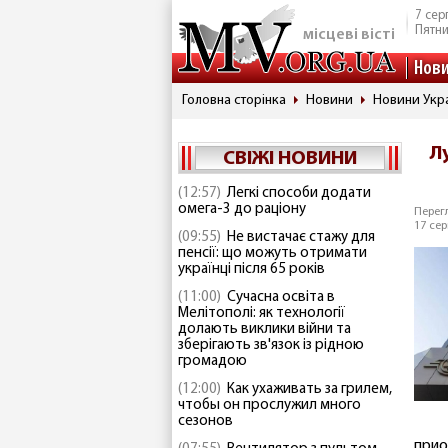
7 сер
Пятн
місцеві вісті
Нов
Головна сторінка
Новини
Новини Укр
Л
СВІЖІ НОВИНИ
(12:57)
Легкі способи додати
омега-3 до раціону
Перегл
17 сер
(09:55)
Не вистачає стажу для
пенсії: що можуть отримати
українці після 65 років
(11:00)
Сучасна освіта в
Мелітополі: як технології
долають виклики війни та
зберігають зв'язок із рідною
громадою
(12:00)
Как ухаживать за грилем,
чтобы он прослужил много
сезонов
прио