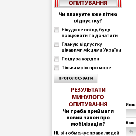
ОПИТУВАННЯ
Чи плануєте вже літню
відпустку?
Нікуди не поїду, буду
працювати та донатити
Планую відпустку
цікавими місцями України
Поїду за кордон
Тільки мрію про море
ПРОГОЛОСУВАТИ
РЕЗУЛЬТАТИ
МИНУЛОГО
ОПИТУВАННЯ
Имя:
Чи треба приймати
новий закон про
Ваш 
мобілізацію?
Ні, він обмежує права людей