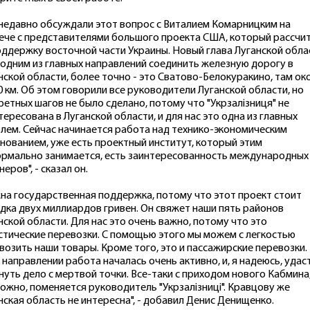
недавно обсуждали этот вопрос с Виталием Комарницким на
ече с представителями большого проекта США, который рассчи
оддержку восточной части Украины. Новый глава Луганской обла
 одним из главных направлений соединить железную дорогу в
нской области, более точно - это Сватово-Белокуракино, там ок
0 км. Об этом говорили все руководители Луганской области, но
ретных шагов не было сделано, потому что "Укрзалізниця" не
тересована в Луганской области, и для нас это одна из главных
лем. Сейчас начинается работа над технико-экономическим
нованием, уже есть проектный институт, который этим
рмально занимается, есть заинтересованность международных
еров", - сказал он.
на государственная поддержка, потому что этот проект стоит
дка двух миллиардов гривен. Он свяжет наши пять районов
нской области. Для нас это очень важно, потому что это
стические перевозки. С помощью этого мы можем с легкостью
возить наши товары. Кроме того, это и пассажирские перевозки.
 направлении работа началась очень активно, и, я надеюсь, удас
нуть дело с мертвой точки. Все-таки с приходом нового Кабмина
ожно, поменяется руководитель "Укрзалізниці". Кравцову же
нская область не интересна", - добавил Денис Денищенко.